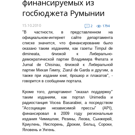
финансируемых из
госбюджета Румынии
15.10.2010
2
1794
"В частности, в представленном на
официальном-интернет сайте департамента
списке значится, что финансирование было
оказано таким изданиям, как газеты Timpul de
dimineata, близкой к Либерально-
демократической партии Владимира Филата и
Jurnal de Chisinau, близкой к Либеральной
партии Михая Гимпу, Ziarul de Garda и другим, а
также при издании книг, брошюр и плакатов", -
говорится в сообщении портала.
Кроме того, департамент "оказал поддержку"
таким изданиям, как портал Unimedia и
радиостанция Vocea Basarabiei, а посредством
"Ассоциации независимой прессы" (API),
финансировал в 2009 году региональные
издания Чимишлии, Резины, Леова, Сынжерей,
Криулень, Ниспорень, Дрокии, Бельц, Сороки,
Яловень и Унгень.