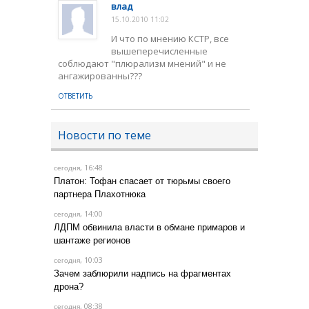
влад
15.10.2010 11:02
И что по мнению КСТР, все
вышеперечисленные
соблюдают "плюрализм мнений" и не
ангажированны???
ОТВЕТИТЬ
Новости по теме
, 16:48
сегодня
Платон: Тофан спасает от тюрьмы своего
партнера Плахотнюка
, 14:00
сегодня
ЛДПМ обвинила власти в обмане примаров и
шантаже регионов
, 10:03
сегодня
Зачем заблюрили надпись на фрагментах
дрона?
, 08:38
сегодня