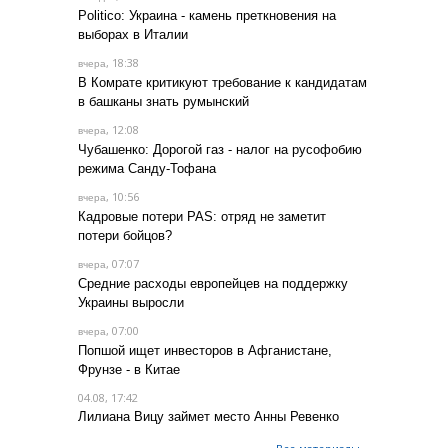
Politico: Украина - камень преткновения на
выборах в Италии
, 18:38
вчера
В Комрате критикуют требование к кандидатам
в башканы знать румынский
, 12:08
вчера
Чубашенко: Дорогой газ - налог на русофобию
режима Санду-Тофана
, 10:56
вчера
Кадровые потери PAS: отряд не заметит
потери бойцов?
, 07:07
вчера
Средние расходы европейцев на поддержку
Украины выросли
, 07:00
вчера
Попшой ищет инвесторов в Афганистане,
Фрунзе - в Китае
04.08, 17:42
Лилиана Вицу займет место Анны Ревенко