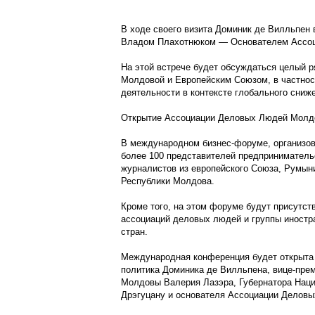
В ходе своего визита Доминик де Вилльпен
Владом Плахотнюком — Основателем Ассо
На этой встрече будет обсуждаться целый 
Молдовой и Европейским Союзом, в частнос
деятельности в контексте глобального сниж
Открытие Ассоциации Деловых Людей Молдов
В международном бизнес-форуме, организов
более 100 представителей предприниматель
журналистов из европейского Союза, Румын
Республики Молдова.
Кроме того, на этом форуме будут присутст
ассоциаций деловых людей и группы иностр
стран.
Международная конференция будет открыта 
политика Доминика де Вилльпена, вице-пре
Молдовы Валерия Лазэра, Губернатора Нац
Дрэгуцану и основателя Ассоциации Делов