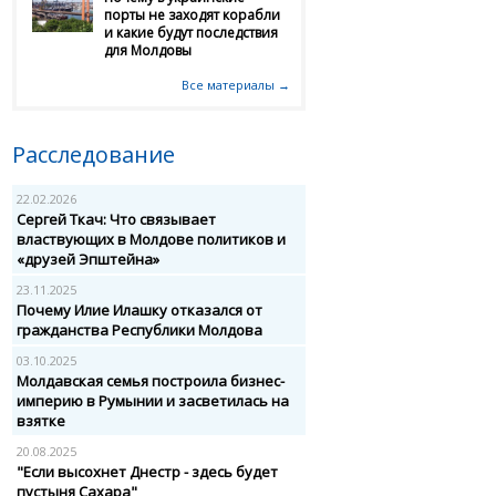
порты не заходят корабли
и какие будут последствия
для Молдовы
Все материалы →
Расследование
22.02.2026
Сергей Ткач: Что связывает
властвующих в Молдове политиков и
«друзей Эпштейна»
23.11.2025
Почему Илие Илашку отказался от
гражданства Республики Молдова
03.10.2025
Молдавская семья построила бизнес-
империю в Румынии и засветилась на
взятке
20.08.2025
"Если высохнет Днестр - здесь будет
пустыня Сахара"