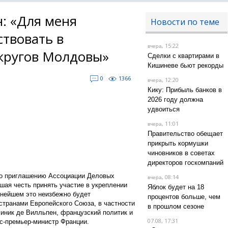
: «Для меня
Новости по теме
ствовать в
, 15:22
вчера
кругов Молдовы»
Сделки с квартирами в
Кишиневе бьют рекорды
0
1366
, 12:20
вчера
Кику: Прибыль банков в
2026 году должна
удвоиться
, 11:01
вчера
Правительство обещает
прикрыть кормушки
чиновников в советах
директоров госкомпаний
по приглашению Ассоциации Деловых
, 08:14
вчера
шая честь принять участие в укреплении
Яблок будет на 18
ьнейшем это неизбежно будет
процентов больше, чем
странами Европейского Союза, в частности
в прошлом сезоне
иник де Вилльпен, французский политик и
07.08, 17:31
кс-премьер-министр Франции.