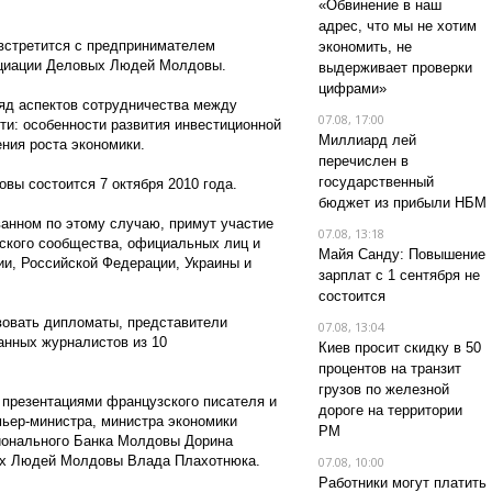
«Обвинение в наш
адрес, что мы не хотим
 встретится с предпринимателем
экономить, не
циации Деловых Людей Молдовы.
выдерживает проверки
цифрами»
ряд аспектов сотрудничества между
07.08, 17:00
ти: особенности развития инвестиционной
Миллиард лей
ения роста экономики.
перечислен в
государственный
ы состоится 7 октября 2010 года.
бюджет из прибыли НБМ
анном по этому случаю, примут участие
07.08, 13:18
ского сообщества, официальных лиц и
Майя Санду: Повышение
ии, Российской Федерации, Украины и
зарплат с 1 сентября не
состоится
вовать дипломаты, представители
07.08, 13:04
анных журналистов из 10
Киев просит скидку в 50
процентов на транзит
грузов по железной
презентациями французского писателя и
дороге на территории
мьер-министра, министра экономики
РМ
ионального Банка Молдовы Дорина
ых Людей Молдовы Влада Плахотнюка.
07.08, 10:00
Работники могут платить