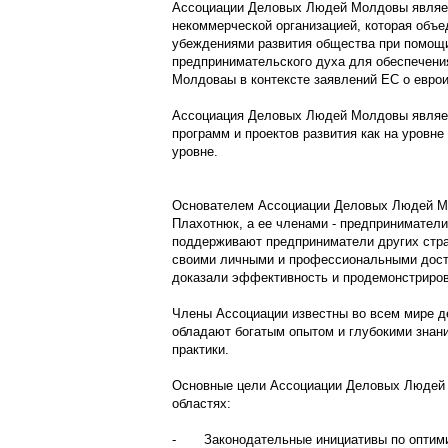
Ассоциации Деловых Людей Молдовы являет
некоммерческой организацией, которая объ
убеждениями развития общества при помощи
предпринимательского духа для обеспечения
Молдоваы в контексте заявлений ЕС о еврои
Ассоциация Деловых Людей Молдовы являе
программ и проектов развития как на уровне
уровне.
Основателем Ассоциации Деловых Людей М
Плахотнюк, а ее членами - предпринимател
поддерживают предприниматели других стра
своими личными и профессиональными дос
доказали эффективность и продемонстриров
Члены Ассоциации известны во всем мире 
обладают богатым опытом и глубокими знан
практики.
Основные цели Ассоциации Деловых Людей
областях:
-
Законодательные инициативы по оптими