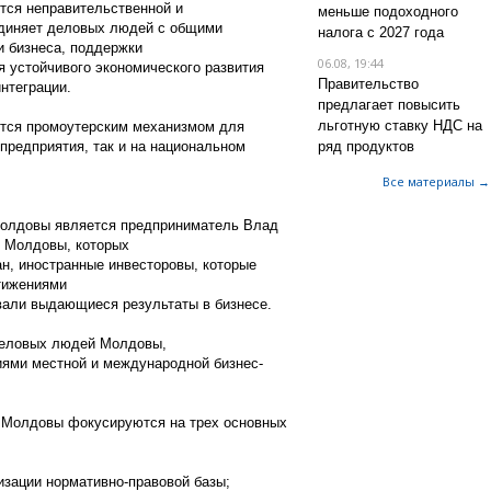
ся неправительственной и
меньше подоходного
единяет деловых людей с общими
налога с 2027 года
 бизнеса, поддержки
06.08, 19:44
 устойчивого экономического развития
Правительство
нтеграции.
предлагает повысить
льготную ставку НДС на
тся промоутерским механизмом для
 предприятия, так и на национальном
ряд продуктов
Все материалы →
олдовы является предприниматель Влад
и Молдовы, которых
н, иностранные инвесторовы, которые
тижениями
али выдающиеся результаты в бизнесе.
деловых людей Молдовы,
иями местной и международной бизнес-
 Молдовы фокусируются на трех основных
зации нормативно-правовой базы;