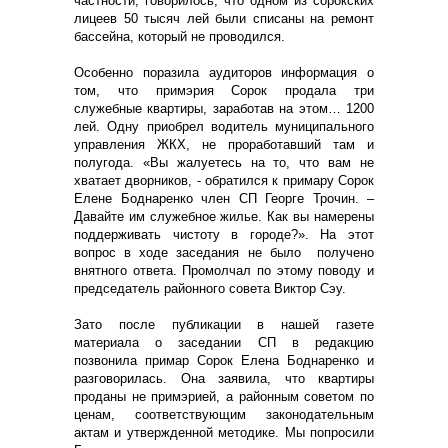
частности, говорилось, что одном из сорокских
лицеев 50 тысяч лей были списаны на ремонт
бассейна, который не проводился.
Особенно поразила аудиторов информация о
том, что примэрия Сорок продала три
служебные квартиры, заработав на этом… 1200
лей. Одну приобрел водитель муниципального
управления ЖКХ, не проработавший там и
полугода. «Вы жалуетесь на то, что вам не
хватает дворников, - обратился к примару Сорок
Елене Боднаренко член СП Георге Трочин. –
Давайте им служебное жилье. Как вы намерены
поддерживать чистоту в городе?». На этот
вопрос в ходе заседания не было получено
внятного ответа. Промолчал по этому поводу и
председатель районного совета Виктор Сэу.
Зато после публикации в нашей газете
материала о заседании СП в редакцию
позвонила примар Сорок Елена Боднаренко и
разговорилась. Она заявила, что квартиры
проданы не примэрией, а районным советом по
ценам, соответствующим законодательным
актам и утвержденной методике. Мы попросили