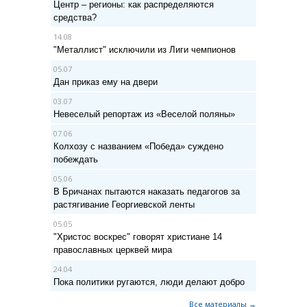
Центр – регионы: как распределяются
средства?
14.08
"Металлист" исключили из Лиги чемпионов
05.07
Дан приказ ему на двери
03.07
Невеселый репортаж из «Веселой поляны»
07.06
Колхозу с названием «Победа» суждено
побеждать
05.06
В Бричанах пытаются наказать педагогов за
растягивание Георгиевской ленты
05.05
"Христос воскрес" говорят христиане 14
православных церквей мира
24.04
Пока политики ругаются, люди делают добро
Все материалы →