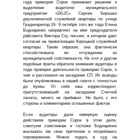
года примэрия Сорок принимает решение о
выделении водителю муниципального
предприятия «DGJC» Сергею Кирошко
двухкомнатной служебной квартиры по улице
Грэдинарилор,19. 9 октября того же года Елена
Боднаренко направляет на имя председателя
райсовета Виктора Сэу письмо, в котором дает
согласие на приватизацию Кирошкой служебной
квартиры. Таким образом, она фактически
способствовала ее отчуждению из
муниципальной собственности. На этот и другие
подобные факты обратили внимание аудиторы в
ходе проверки деятельности примэрии Сорок, о
чем и рассказали на заседании СП. Их выводы
были опубликованы в нашей газете с точностью
до буквы. От себя наш корреспондент,
присутствовавший на заседании Счетной
палаты, ничего не прибавил. Не было с его
стороны и комментариев оглашенных фактов.
Если аудиторы дали неверную оценку
действиям примэрии Сорок в этом деле,
советуем советникам и госпоже Боднаренко
высказать им свои претензии и потребовать
опровержения. Можно подать в суд на