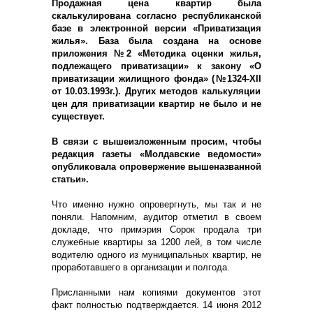
Продажная цена квартир была
скалькулирована согласно республиканской
базе в электронной версии «Приватизация
жилья». База была создана на основе
приложения №2 «Методика оценки жилья,
подлежащего приватизации» к закону «О
приватизации жилищного фонда» (№1324-
XII
от 10.03.1993г.). Других методов калькуляции
цен для приватизации квартир не было и не
существует.
В связи с вышеизложенным просим, чтобы
редакция газеты «Молдавские ведомости»
опубликовала опровержение вышеназванной
статьи».
Что именно нужно опровергнуть, мы так и не
поняли. Напомним, аудитор отметил в своем
докладе, что примэрия Сорок продала три
служебные квартиры за 1200 лей, в том числе
водителю одного из муниципальных квартир, не
проработавшего в организации и полгода.
Присланными нам копиями документов этот
факт полностью подтверждается. 14 июня 2012