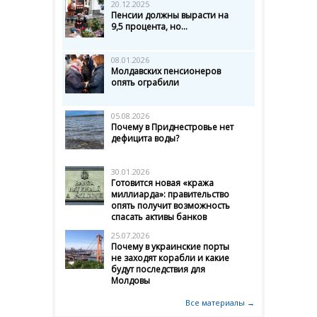
20.12.2025
Пенсии должны вырасти на
9,5 процента, но...
08.01.2026
Молдавских пенсионеров
опять ограбили
05.08.2026
Почему в Приднестровье нет
дефицита воды?
30.01.2026
Готовится новая «кража
миллиарда»: правительство
опять получит возможность
спасать активы банков
25.07.2026
Почему в украинские порты
не заходят корабли и какие
будут последствия для
Молдовы
Все материалы →