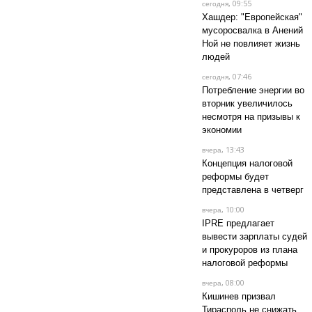
, 09:55
сегодня
Хашдер: "Европейская"
мусоросвалка в Анений
Ной не повлияет жизнь
людей
, 07:46
сегодня
Потребление энергии во
вторник увеличилось
несмотря на призывы к
экономии
, 13:43
вчера
Концепция налоговой
реформы будет
представлена в четверг
, 10:00
вчера
IPRE предлагает
вывести зарплаты судей
и прокуроров из плана
налоговой реформы
, 08:00
вчера
Кишинев призвал
Тирасполь не снижать