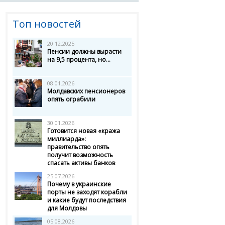
Топ новостей
20.12.2025
Пенсии должны вырасти
на 9,5 процента, но...
08.01.2026
Молдавских пенсионеров
опять ограбили
30.01.2026
Готовится новая «кража
миллиарда»:
правительство опять
получит возможность
спасать активы банков
25.07.2026
Почему в украинские
порты не заходят корабли
и какие будут последствия
для Молдовы
05.08.2026