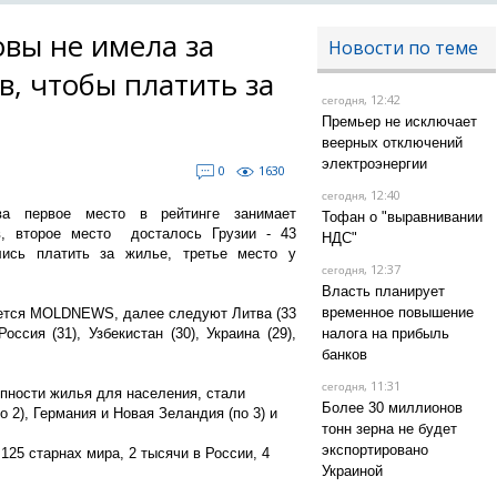
вы не имела за
Новости по теме
в, чтобы платить за
, 12:42
сегодня
Премьер не исключает
веерных отключений
электроэнергии
0
1630
, 12:40
сегодня
тва первое место в рейтинге занимает
Тофан о "выравнивании
в, второе место досталось Грузии - 43
НДС"
лись платить за жилье, третье место у
, 12:37
сегодня
Власть планирует
временное повышение
ается MOLDNEWS, далее следуют Литва (33
оссия (31), Узбекистан (30), Украина (29),
налога на прибыль
банков
, 11:31
сегодня
пности жилья для населения, стали
Более 30 миллионов
о 2), Германия и Новая Зеландия (по 3) и
тонн зерна не будет
экспортировано
125 старнах мира, 2 тысячи в России, 4
Украиной