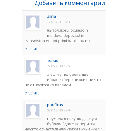
Добавить комментарии
alina
12.01.2011 14:30
#2 толик:eu locuiesc in
moldova,depozitul in
transnistria eu pot primi banii sau nu
ОТВЕТИТЬ
толик
22.05.2010 12:56
а если у человека две
иболее сбер-книжки они что
не относятся ко вкладам.
ОТВЕТИТЬ
pacificus
09.02.2010 22:07
неужели я получю дырку от
бублика?даже неверится-
неужто осчастливили-Уважае6мые?-МИР