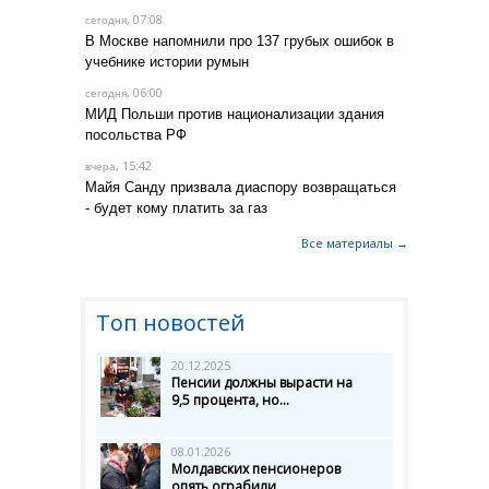
, 07:08
сегодня
В Москве напомнили про 137 грубых ошибок в
учебнике истории румын
, 06:00
сегодня
МИД Польши против национализации здания
посольства РФ
, 15:42
вчера
Майя Санду призвала диаспору возвращаться
- будет кому платить за газ
Все материалы →
Топ новостей
20.12.2025
Пенсии должны вырасти на
9,5 процента, но...
08.01.2026
Молдавских пенсионеров
опять ограбили