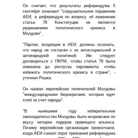
Он считает, что результаты референдума 5
сентября означают "сокрушительное поражение
АЕИ, а референдум по вопросу об изменении
статьи 78 Конституции не является
разрешением политического кризиса в
Молдове".
"Партии, входящие в АЕИ, должны осознать,
что народ не согласен с их антисоциальной и
антинародной политикой. Им следует
договориться с ПКРМ, чтобы статья 78 была
изменена до роспуска парламента, чтобы
избежать политического кризиса в стране", -
уточнил Рошка.
Он назвал европейских попечителей Молдовы
"международными бюрократами, которые едят
хлеб за счет народа".
"В нынешнем году избирательное
законодательство Молдовы было искромсано по
вкусу четырех лидеров правящего альянса.
Почему европейские организации промолчали,
когда АЕИ снизил порог признания референдума