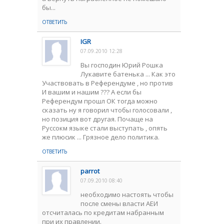
бы...
ОТВЕТИТЬ
IGR
07.09.2010 12:28
Вы господин Юрий Рошка
Лукавите батенька ... Как это
Участвовать в Референдуме , но против
И вашим и нашим ??? А если бы
Референдум прошл ОК тогда можно
сказать ну я говорил чтобы голосовали ,
но позиция вот другая. Почаще на
Руссокм языке стали выступать , опять
же плюсик ... Грязное дело политика.
ОТВЕТИТЬ
parrot
07.09.2010 08:40
необходимо настоять чтобы
после смены власти АЕИ
отсчиталась по кредитам набранным
при их правлении.