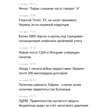
, 14:15
сегодня
Филат: Тофан слишком часто говорит "я"
, 14:08
сегодня
Financial Times: ЕС не хочет принимать
Украину из-за огромной коррупции
, 11:22
сегодня
Более 5900 персон и юрлиц под санкциями -
госканцелярия озабочена проблемой учета
, 10:18
сегодня
Новый посол США в Молдове утвержден
сенатом
, 10:10
сегодня
Запад с начала войны предоставил Украине
почти 200 миллиардов долларов
, 08:03
сегодня
Политика кабинета Тофана - слепая копия
политики правительства Боложана
, 07:15
сегодня
ЛДПМ: Правительство пытается закрыть
бюджетные дыры за счёт налогового давления