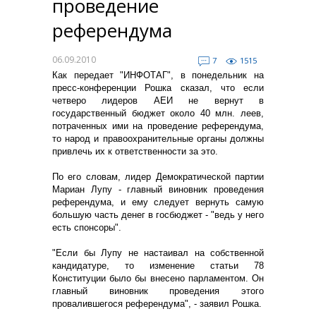
проведение
референдума
06.09.2010
7
1515
Как передает "ИНФОТАГ", в понедельник на
пресс-конференции Рошка сказал, что если
четверо лидеров АЕИ не вернут в
государственный бюджет около 40 млн. леев,
потраченных ими на проведение референдума,
то народ и правоохранительные органы должны
привлечь их к ответственности за это.
По его словам, лидер Демократической партии
Мариан Лупу - главный виновник проведения
референдума, и ему следует вернуть самую
большую часть денег в госбюджет - "ведь у него
есть спонсоры".
"Если бы Лупу не настаивал на собственной
кандидатуре, то изменение статьи 78
Конституции было бы внесено парламентом. Он
главный виновник проведения этого
провалившегося референдума", - заявил Рошка.