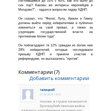
состоявшимся до 33% с 60%, как это было до
сих пор? Каковы же интересы европейцев в
Молдове?", - задался вопросом лидер ХДНП.
Он сказал, что "Филат, Лупу, Урекян и Гимпу
должны выйти перед избирателями и публично
извиниться за свой провал, а также за
узурпацию государственной власти на
протяжении более года".
Он поблагодарил те 12% граждан из более чем
29% избирателей, которые последовали
призыву ХДНП и приняли участие в
референдуме, но высказались "против".
Комментарии (7)
Добавить комментарии
галицкий
07.09.2010 14:23
похоже, в стране начинается
братваубийственная война.
а вернуть награбленное не помешало