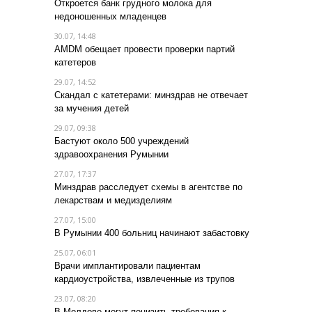
Откроется банк грудного молока для
недоношенных младенцев
30.07, 14:48
AMDM обещает провести проверки партий
катетеров
29.07, 14:52
Скандал с катетерами: минздрав не отвечает
за мучения детей
29.07, 09:38
Бастуют около 500 учреждений
здравоохранения Румынии
27.07, 17:37
Минздрав расследует схемы в агентстве по
лекарствам и медизделиям
27.07, 15:00
В Румынии 400 больниц начинают забастовку
25.07, 06:01
Врачи имплантировали пациентам
кардиоустройства, извлеченные из трупов
23.07, 08:20
В Молдове могут понизить требования к