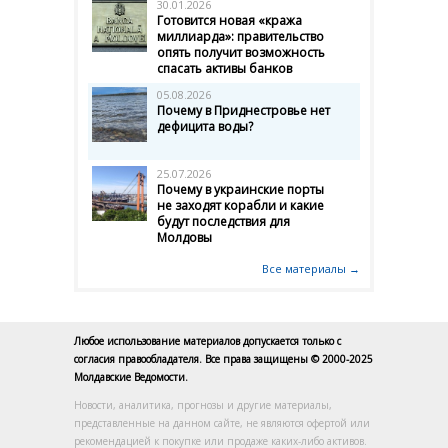
30.01.2026
Готовится новая «кража
миллиарда»: правительство
опять получит возможность
спасать активы банков
05.08.2026
Почему в Приднестровье нет
дефицита воды?
25.07.2026
Почему в украинские порты
не заходят корабли и какие
будут последствия для
Молдовы
Все материалы →
Любое использование материалов допускается только с
согласия правообладателя. Все права защищены © 2000-2025
Молдавские Ведомости.
Новости, аналитика, прогнозы и другие материалы,
представленные на данном сайте, не являются офертой или
рекомендацией к покупке или продаже каких-либо активов.