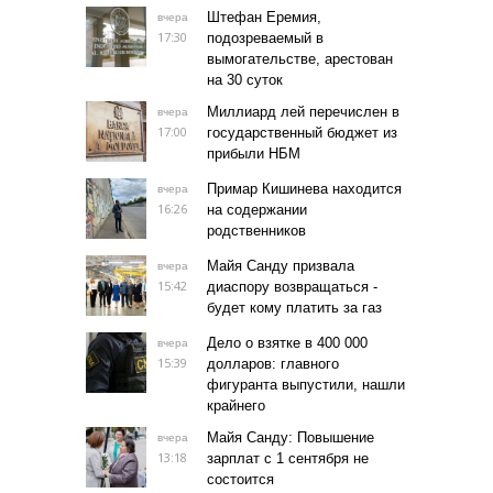
Штефан Еремия,
вчера
17:30
подозреваемый в
вымогательстве, арестован
на 30 суток
Миллиард лей перечислен в
вчера
17:00
государственный бюджет из
прибыли НБМ
Примар Кишинева находится
вчера
16:26
на содержании
родственников
Майя Санду призвала
вчера
15:42
диаспору возвращаться -
будет кому платить за газ
Дело о взятке в 400 000
вчера
15:39
долларов: главного
фигуранта выпустили, нашли
крайнего
Майя Санду: Повышение
вчера
13:18
зарплат с 1 сентября не
состоится