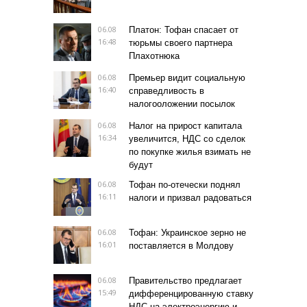
06.08
Платон: Тофан спасает от
16:48
тюрьмы своего партнера
Плахотнюка
06.08
Премьер видит социальную
16:40
справедливость в
налогооложении посылок
06.08
Налог на прирост капитала
16:34
увеличится, НДС со сделок
по покупке жилья взимать не
будут
06.08
Тофан по-отечески поднял
16:11
налоги и призвал радоваться
06.08
Тофан: Украинское зерно не
16:01
поставляется в Молдову
06.08
Правительство предлагает
15:49
дифференцированную ставку
НДС на электроэнергию и