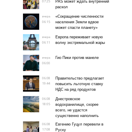
07:25
PAS может ждать внутренний
раскол
«Сокращение численности
вчера
06:15
населения Земли вдвое
может спасти планету»
Европа переживает новую
вчера
06:11
волну экстремальной жары
Гио Пики против манеле
вчера
06:00
06.08
Правительство предлагает
19:44
повысить льготную ставку
НДС на ряд продуктов
06.08
Днестровское
18:05
водохранилище, скорее
всего, не удастся
существенно наполнить
06.08
Евгению Гуцул перевели в
17:08
Руску