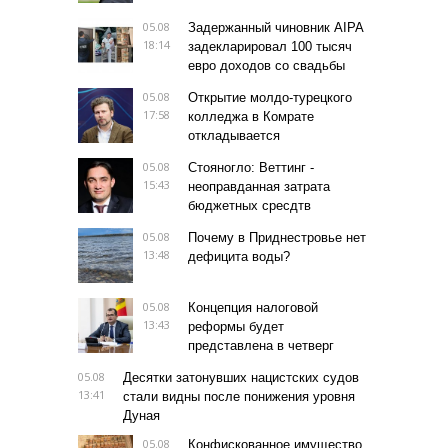
05.08
Задержанный чиновник AIPA
18:14
задекларировал 100 тысяч
евро доходов со свадьбы
05.08
Открытие молдо-турецкого
17:58
колледжа в Комрате
откладывается
05.08
Стояногло: Веттинг -
15:43
неоправданная затрата
бюджетных сресдтв
05.08
Почему в Приднестровье нет
13:48
дефицита воды?
05.08
Концепция налоговой
13:43
реформы будет
представлена в четверг
05.08
Десятки затонувших нацистских судов
13:41
стали видны после понижения уровня
Дуная
05.08
Конфискованное имущество