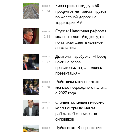
Киев просит скидку в 50
вчера
13:04
процентов на транзит грузов
по железной дороге на
территории РМ
Стурза: Налоговая реформа
вчера
12:56
мало что дает бюджету, но
политикам дает душевное
спокойствие
Дмитрий Тэрэбуркэ: «Перед
вчера
11:07
нами не глава
правительства, а человек-
презентация»
Работники могут платить
вчера
10:00
меньше подоходного налога
с 2027 года
Стояногло: мошеннические
вчера
08:31
колл-центры не могли
работать без прикрытия
силовиков
Чубашенко: В перспективе
вчера