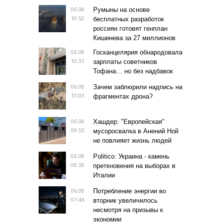
06.08
Румыны на основе
10:52
бесплатных разработок
россиян готовят генплан
Кишинева за 27 миллионов
06.08
Госканцелярия обнародовала
10:33
зарплаты советников
Тофана… но без надбавок
06.08
Зачем заблюрили надпись на
10:03
фрагментах дрона?
06.08
Хашдер: "Европейская"
09:55
мусоросвалка в Анений Ной
не повлияет жизнь людей
06.08
Politico: Украина - камень
08:38
преткновения на выборах в
Италии
06.08
Потребление энергии во
07:46
вторник увеличилось
несмотря на призывы к
экономии