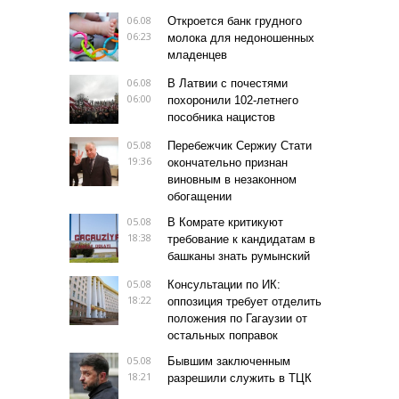
06.08
Откроется банк грудного
06:23
молока для недоношенных
младенцев
06.08
В Латвии с почестями
06:00
похоронили 102-летнего
пособника нацистов
05.08
Перебежчик Сержиу Стати
19:36
окончательно признан
виновным в незаконном
обогащении
05.08
В Комрате критикуют
18:38
требование к кандидатам в
башканы знать румынский
05.08
Консультации по ИК:
18:22
оппозиция требует отделить
положения по Гагаузии от
остальных поправок
05.08
Бывшим заключенным
18:21
разрешили служить в ТЦК