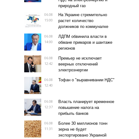
природный газ
06.08
На Украине стремительно
15:00
растет количество
должников по коммуналке
06.08
ЛДПМ обвинила власти в
14:00
обмане примаров и шантаже
регионов
06.08
Премьер не исключает
12:42
веерных отключений
электроэнергии
06.08
Тофан о "выравнивании НДС"
12:40
06.08
Власть планирует временное
12:37
повышение налога на
прибыль банков
06.08
Более 30 миллионов тонн
11:31
зерна не будет
экспортировано Украиной