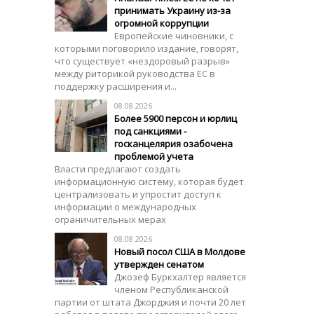
принимать Украину из-за
огромной коррупции
Европейские чиновники, с
которыми поговорило издание, говорят,
что существует «нездоровый разрыв»
между риторикой руководства ЕС в
поддержку расширения и...
08.08.2026
Более 5900 персон и юрлиц
под санкциями -
госканцелярия озабочена
проблемой учета
Власти предлагают создать
информационную систему, которая будет
централизовать и упростит доступ к
информации о международных
ограничительных мерах
08.08.2026
Новый посол США в Молдове
утвержден сенатом
Джозеф Буркхалтер является
членом Республиканской
партии от штата Джорджия и почти 20 лет