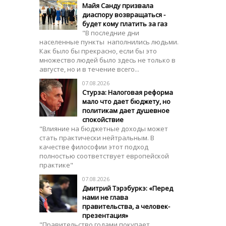
Майя Санду призвала
диаспору возвращаться -
будет кому платить за газ
"В последние дни
населенные пункты наполнились людьми.
Как было бы прекрасно, если бы это
множество людей было здесь не только в
августе, но и в течение всего...
07.08.2026
Стурза: Налоговая реформа
мало что дает бюджету, но
политикам дает душевное
спокойствие
"Влияние на бюджетные доходы может
стать практически нейтральным. В
качестве философии этот подход
полностью соответствует европейской
практике"
07.08.2026
Дмитрий Тэрэбуркэ: «Перед
нами не глава
правительства, а человек-
презентация»
"Правительство годами покупает