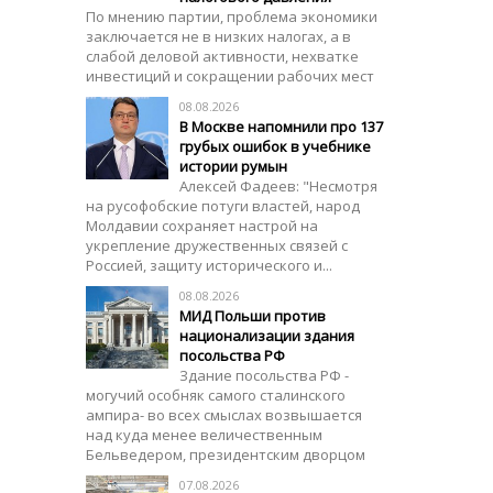
По мнению партии, проблема экономики
заключается не в низких налогах, а в
слабой деловой активности, нехватке
инвестиций и сокращении рабочих мест
08.08.2026
В Москве напомнили про 137
грубых ошибок в учебнике
истории румын
Алексей Фадеев: "Несмотря
на русофобские потуги властей, народ
Молдавии сохраняет настрой на
укрепление дружественных связей с
Россией, защиту исторического и...
08.08.2026
МИД Польши против
национализации здания
посольства РФ
Здание посольства РФ -
могучий особняк самого сталинского
ампира- во всех смыслах возвышается
над куда менее величественным
Бельведером, президентским дворцом
07.08.2026