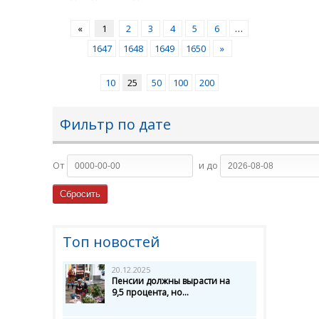
«
1
2
3
4
5
6
…
1647
1648
1649
1650
»
10
25
50
100
200
Фильтр по дате
От
и до
Топ новостей
20.12.2025
Пенсии должны вырасти на
9,5 процента, но...