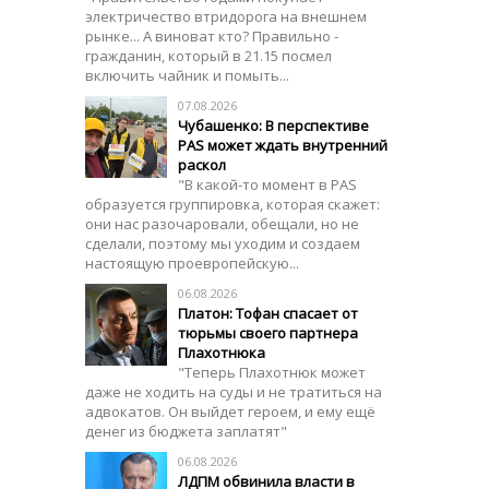
электричество втридорога на внешнем
рынке... А виноват кто? Правильно -
гражданин, который в 21.15 посмел
включить чайник и помыть...
07.08.2026
Чубашенко: В перспективе
PAS может ждать внутренний
раскол
"В какой-то момент в PAS
образуется группировка, которая скажет:
они нас разочаровали, обещали, но не
сделали, поэтому мы уходим и создаем
настоящую проевропейскую...
06.08.2026
Платон: Тофан спасает от
тюрьмы своего партнера
Плахотнюка
"Теперь Плахотнюк может
даже не ходить на суды и не тратиться на
адвокатов. Он выйдет героем, и ему ещё
денег из бюджета заплатят"
06.08.2026
ЛДПМ обвинила власти в