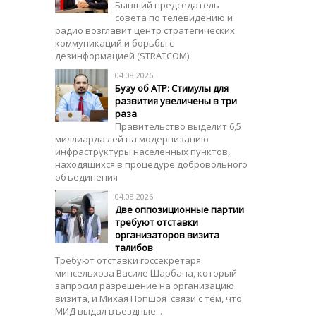
Бывший председатель
совета по телевидению и
радио возглавит центр стратегических
коммуникаций и борьбы с
дезинформацией (STRATCOM)
04.08.2026
Бузу об АТР: Стимулы для
развития увеличены в три
раза
Правительство выделит 6,5
миллиарда лей на модернизацию
инфраструктуры населенных пунктов,
находящихся в процедуре добровольного
объединения
04.08.2026
Две оппозиционные партии
требуют отставки
организаторов визита
талибов
Требуют отставки госсекретаря
минсельхоза Василе Шарбана, который
запросил разрешение на организацию
визита, и Михая Попшоя связи с тем, что
МИД выдал въездные...