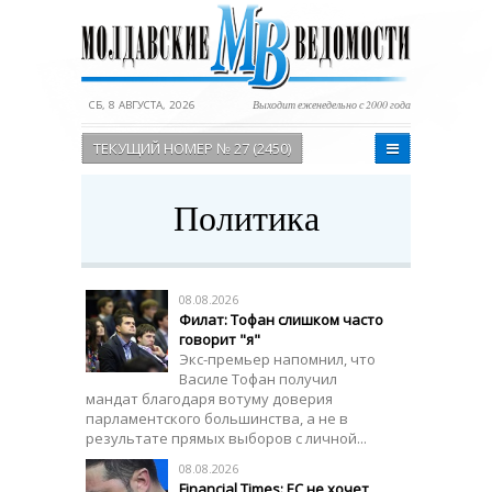
СБ, 8 АВГУСТА, 2026
Выходит еженедельно с 2000 года
ТЕКУЩИЙ НОМЕР № 27 (2450)
Политика
08.08.2026
Филат: Тофан слишком часто
говорит "я"
Экс-премьер напомнил, что
Василе Тофан получил
мандат благодаря вотуму доверия
парламентского большинства, а не в
результате прямых выборов с личной...
08.08.2026
Financial Times: ЕС не хочет