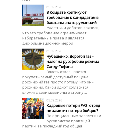
05.08.2026
В Комрате критикуют
требование к кандидатам в
башканы знать румынский
Участники дебатов заявили,
что это требование ограничивает
избирательные права и является
дискриминационной мерой
05.08.2026
Чубашенко: Дорогой газ -
налог на русофобию режима
Санду-Тофана
Власть отказывается
покупать самый доступный по цене
российский газ просто потому, что он -
российский. Какой идиот согласится
вложить свои миллионы в страну,...
05.08.2026
Кадровые потери PAS: отряд
не заметит потери бойцов?
По официальным заявлениям
руководства правящей
партии, за последний год общая