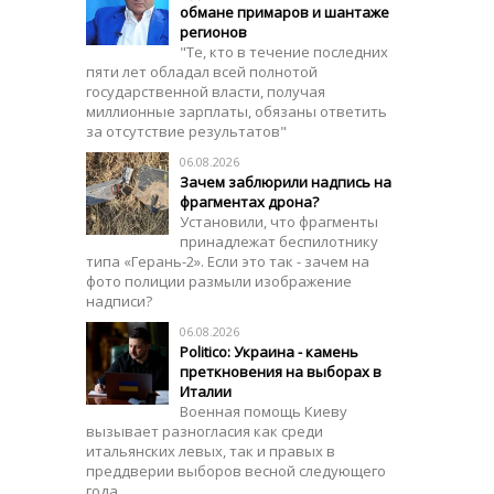
обмане примаров и шантаже
регионов
"Те, кто в течение последних
пяти лет обладал всей полнотой
государственной власти, получая
миллионные зарплаты, обязаны ответить
за отсутствие результатов"
06.08.2026
Зачем заблюрили надпись на
фрагментах дрона?
Установили, что фрагменты
принадлежат беспилотнику
типа «Герань-2». Если это так - зачем на
фото полиции размыли изображение
надписи?
06.08.2026
Politico: Украина - камень
преткновения на выборах в
Италии
Военная помощь Киеву
вызывает разногласия как среди
итальянских левых, так и правых в
преддверии выборов весной следующего
года