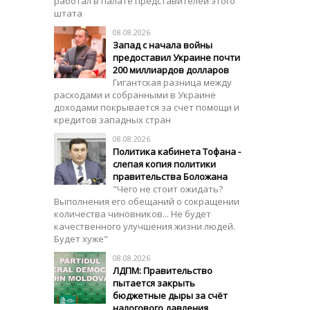
работал в палате представителей этого
штата
08.08.2026
Запад с начала войны
предоставил Украине почти
200 миллиардов долларов
Гигантская разница между
расходами и собранными в Украине
доходами покрывается за счет помощи и
кредитов западных стран
08.08.2026
Политика кабинета Тофана -
слепая копия политики
правительства Боложана
"Чего не стоит ожидать?
Выполнения его обещаний о сокращении
количества чиновников... Не будет
качественного улучшения жизни людей.
Будет хуже"
08.08.2026
ЛДПМ: Правительство
пытается закрыть
бюджетные дыры за счёт
налогового давления