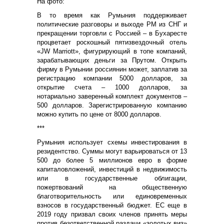
На фото:
В то время как Румыния поддерживает
политические разговоры и выходе РМ из СНГ и
прекращении торговли с Россией – в Бухаресте
процветает роскошный пятизвездочный отель
«JW Marriott», фигурирующий в топе компаний,
зарабатывающих деньги за Прутом. Открыть
фирму в Румынии россиянин может, заплатив за
регистрацию компании 5000 долларов, за
открытие счета – 1000 долларов, за
нотариально заверенный комплект документов –
500 долларов. Зарегистрированную компанию
можно купить по цене от 8000 долларов.
***
Румыния использует схемы инвестирования в
резидентство. Суммы могут варьироваться от 13
500 до более 5 миллионов евро в форме
капиталовложений, инвестиций в недвижимость
или в государственные облигации,
пожертвований на общественную
благотворительность или единовременных
взносов в государственный бюджет. ЕС еще в
2019 году призвал своих членов принять меры
против безответственной раздачи «золотых виз»