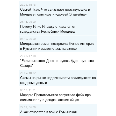
22.02, 15:43
Сергей Ткач: Что связывает властвующих в
Молдове политиков и «друзей Эпштейна»
23.11, 06:00
Почему Илие Илашку отказался от
гражданства Республики Молдова
03.10, 06:00
Молдавская семья построила бизнес-империю
в Румынии и засветилась на взятке
20.08, 17:48
"Если высохнет Днестр - здесь будет пустыня
Сахара"
20.07, 10:32
Схемы на рынке недвижимости реализуются на
краденые деньги
05.10, 11:01
Морарь: Правительство запустило фейк про
сальмонеллу в дондюшанских яйцах
27.09, 06:00
А как относятся к войне Румынская