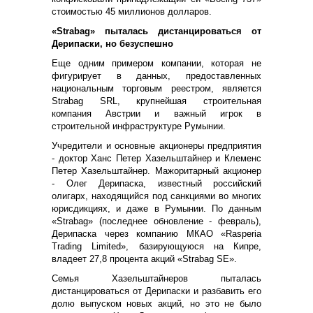
стоимостью 45 миллионов долларов.
«Strabag»
пыталась дистанцироваться от
Дерипаски, но безуспешно
Еще одним примером компании, которая не
фигурирует в данных, предоставленных
национальным торговым реестром, является
Strabag SRL, крупнейшая строительная
компания Австрии и важный игрок в
строительной инфраструктуре Румынии.
Учредители и основные акционеры предприятия
- доктор Ханс Петер Хазельштайнер и Клеменс
Петер Хазельштайнер. Мажоритарный акционер
- Олег Дерипаска, известный российский
олигарх, находящийся под санкциями во многих
юрисдикциях, и даже в Румынии. По данным
«Strabag» (последнее обновление - февраль),
Дерипаска через компанию МКАО «Rasperia
Trading Limited», базирующуюся на Кипре,
владеет 27,8 процента акций «Strabag SE».
Семья Хазельштайнеров пыталась
дистанцироваться от Дерипаски и разбавить его
долю выпуском новых акций, но это не было