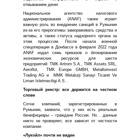
отмыванием денег.
Национальное агентство налогового
администрирования (ANAF) также играет
важную роль во внедрении санкций в Румынии
из-за его прерогативы замораживать средства и
активы, а также статуса надзорного органа за
этим процессом. После начала военной
спецоперации в Донбассе в феврале 2022 года
ANAF издал семь приказов о блокировании
экономических ресурсов для шести
предприятий: TMK Artrom S.A., TMK Assets SRL,
Aeroflot, TMK Europe GMBH, Metalloinvest
Trading AG и MMK Metalurji Sanayi Ticaret Ve
Liman Isletmeciligi A.S..
Торговый реестр: все держится на честном
слове
Сотни компаний, зарегистрированных в
Румынии, заявили, что у них есть реальные
бенефициары – граждане России. Но… данные
никто не проверяет, все зависит от честности
компании.
«Лукойл» почти не виден