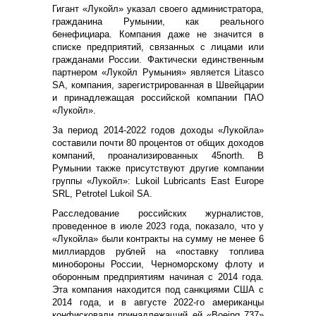
Гигант «Лукойл» указал своего администратора,
гражданина Румынии, как реального
бенефициара. Компания даже не значится в
списке предприятий, связанных с лицами или
гражданами России. Фактически единственным
партнером «Лукойл Румыния» является Litasco
SA, компания, зарегистрированная в Швейцарии
и принадлежащая российской компании ПАО
«Лукойл».
За период 2014-2022 годов доходы «Лукойла»
составили почти 80 процентов от общих доходов
компаний, проанализированных 45north. В
Румынии также присутствуют другие компании
группы «Лукойл»: Lukoil Lubricants East Europe
SRL, Petrotel Lukoil SA.
Расследование российских журналистов,
проведенное в июле 2023 года, показало, что у
«Лукойла» были контракты на сумму не менее 6
миллиардов рублей на «поставку топлива
минобороны России, Черноморскому флоту и
оборонным предприятиям начиная с 2014 года.
Эта компания находится под санкциями США с
2014 года, и в августе 2022-го американцы
конфисковали принадлежащий ей «Boeing 737»