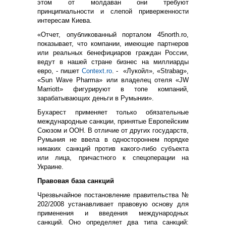
этом от молдаван они требуют
принципиальности и слепой приверженности
интересам Киева.
«Отчет, опубликованный порталом 45north.ro,
показывает, что компании, имеющие партнеров
или реальных бенефициаров граждан России,
ведут в нашей стране бизнес на миллиарды
евро, - пишет
Context.ro
. - «Лукойл», «Strabag»,
«Sun Wave Pharma» или владелец отеля «JW
Marriott» фигурируют в топе компаний,
зарабатывающих деньги в Румынии».
Бухарест применяет только обязательные
международные санкции, принятые Европейским
Союзом и ООН. В отличие от других государств,
Румыния не ввела в одностороннем порядке
никаких санкций против какого-либо субъекта
или лица, причастного к спецоперации на
Украине.
Правовая база санкций
Чрезвычайное постановление правительства №
202/2008 устанавливает правовую основу для
применения и введения международных
санкций. Оно определяет два типа санкций: