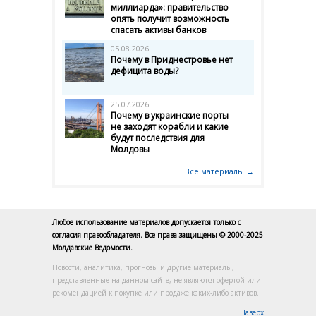
миллиарда»: правительство
опять получит возможность
спасать активы банков
05.08.2026
Почему в Приднестровье нет
дефицита воды?
25.07.2026
Почему в украинские порты
не заходят корабли и какие
будут последствия для
Молдовы
Все материалы →
Любое использование материалов допускается только с
согласия правообладателя. Все права защищены © 2000-2025
Молдавские Ведомости.
Новости, аналитика, прогнозы и другие материалы,
представленные на данном сайте, не являются офертой или
рекомендацией к покупке или продаже каких-либо активов.
Наверх