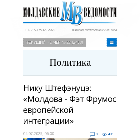
ПТ, 7 АВГУСТА, 2026
Выходит еженедельно с 2000 года
ТЕКУЩИЙ НОМЕР № 27 (2450)
Политика
Нику Штефэнуцэ:
«Молдова - Фэт Фрумос
европейской
интеграции»
04.07.2025, 06:00
0
491