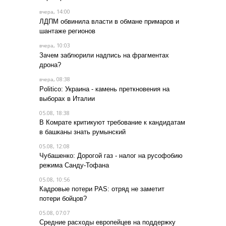
, 14:00
вчера
ЛДПМ обвинила власти в обмане примаров и
шантаже регионов
, 10:03
вчера
Зачем заблюрили надпись на фрагментах
дрона?
, 08:38
вчера
Politico: Украина - камень преткновения на
выборах в Италии
05.08, 18:38
В Комрате критикуют требование к кандидатам
в башканы знать румынский
05.08, 12:08
Чубашенко: Дорогой газ - налог на русофобию
режима Санду-Тофана
05.08, 10:56
Кадровые потери PAS: отряд не заметит
потери бойцов?
05.08, 07:07
Средние расходы европейцев на поддержку