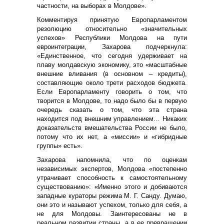
частности, на выборах в Молдове».
Комментируя принятую Европарламентом
резолюцию относительно «значительных
успехов» Республики Молдова на пути
евроинтеграции, Захарова подчеркнула:
«Единственное, что сегодня удерживает на
плаву молдавскую экономику, это «масштабные
внешние вливания (в основном – кредиты),
составляющие около трети расходов бюджета.
Если Европарламенту говорить о том, что
творится в Молдове, то надо было бы в первую
очередь сказать о том, что эта страна
находится под внешним управлением… Никаких
доказательств вмешательства России не было,
потому что их нет, а «миссии» и «гибридные
группы» есть».
Захарова напомнила, что по оценкам
независимых экспертов, Молдова «постепенно
утрачивает способность к самостоятельному
существованию»: «Именно этого и добиваются
западные кураторы режима М. Г. Санду. Думаю,
они это и называют успехом, только для себя, а
не для Молдовы. Заинтересованы не в
реальном развитии страны, а в ее превращении