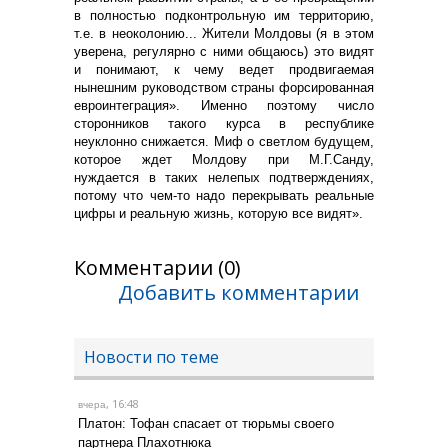
в полностью подконтрольную им территорию,
т.е. в неоколонию... Жители Молдовы (я в этом
уверена, регулярно с ними общаюсь) это видят
и понимают, к чему ведет продвигаемая
нынешним руководством страны форсированная
евроинтеграция». Именно поэтому число
сторонников такого курса в республике
неуклонно снижается. Миф о светлом будущем,
которое ждет Молдову при М.Г.Санду,
нуждается в таких нелепых подтверждениях,
потому что чем-то надо перекрывать реальные
цифры и реальную жизнь, которую все видят».
Комментарии (0)
Добавить комментарии
Новости по теме
, 16:48
вчера
Платон: Тофан спасает от тюрьмы своего
партнера Плахотнюка