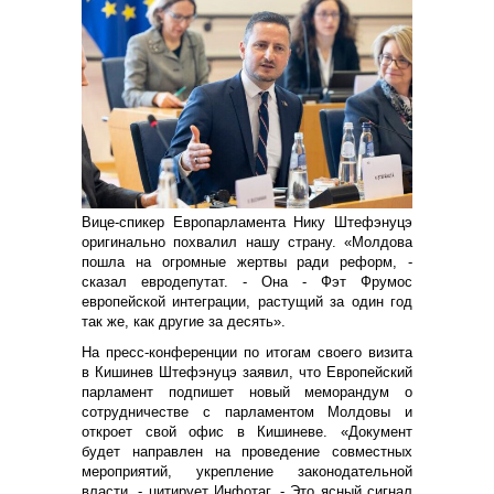
Вице-спикер Европарламента Нику Штефэнуцэ
оригинально похвалил нашу страну. «Молдова
пошла на огромные жертвы ради реформ, -
сказал евродепутат. - Она - Фэт Фрумос
европейской интеграции, растущий за один год
так же, как другие за десять».
На пресс-конференции по итогам своего визита
в Кишинев Штефэнуцэ заявил, что Европейский
парламент подпишет новый меморандум о
сотрудничестве с парламентом Молдовы и
откроет свой офис в Кишиневе. «Документ
будет направлен на проведение совместных
мероприятий, укрепление законодательной
власти, - цитирует Инфотаг. - Это ясный сигнал