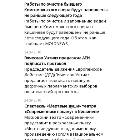
Работы по очистке бывшего
Комсомольского озера будут завершены
не раньше следующего года
Работы по очистке и заполнению водой
бывшего Комсомольского озера в
Кишинёве будут завершены не раньше
лета следующего года. Об этом, как
сообщает MOLDNEWS,...
24.09.2010
Вячеслав Унтилэ предложил АЕИ
подписать протокол
Председатель Движения Европейское
Действие (ДЕД) Вячеслав Унтилэ
предлагает подписать накануне
досрочных парламентских выборов
политический протокол о...
24.09.2010
Спектакль «Мертвые души» театра
«Современник» покажут в Кишиневе
Московский театр «Современник»
представит в воскресенье пьесу
«Мертвые души» по одноименному
произведению Гоголя в Национальном
театре оперы и балета.
Гастроли...