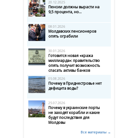
20.12.2025
Пенсии должны вырасти на
9,5 процента, но...
08.01.2026
Молдавских пенсионеров
опять ограбили
30.01.2026
Готовится новая «кража
миллиарда»: правительство
опять получит возможность
спасать активы банков
05.08.2026
Почему в Приднестровье нет
дефицита воды?
25.07.2026
Почему в украинские порты
не заходят корабли и какие
будут последствия для
Молдовы
Все материалы →