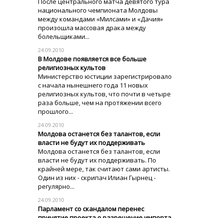
После центрального матча девятого тура
национального чемпионата Молдовы
между командами «Милсами» и «Дачия»
произошла массовая драка между
болельщиками...
24.09.2010
В Молдове появляется все больше
религиозных культов
Министерство юстиции зарегистрировало
с начала нынешнего года 11 новых
религиозных культов, что почти в четыре
раза больше, чем на протяжении всего
прошлого...
24.09.2010
Молдова останется без талантов, если
власти не будут их поддерживать
Молдова останется без талантов, если
власти не будут их поддерживать. По
крайней мере, так считают сами артисты.
Один из них - скрипач Илиан Гырнец -
регулярно...
24.09.2010
Парламент со скандалом перенес
принятие проекта о разрешение импорта