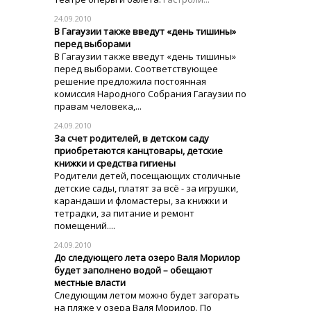
24.09.2010
В Гагаузии также введут «день тишины»
перед выборами
В Гагаузии также введут «день тишины»
перед выборами. Соответствующее
решение предложила постоянная
комиссия Народного Собрания Гагаузии по
правам человека,...
24.09.2010
За счет родителей, в детском саду
приобретаются канцтовары, детские
книжки и средства гигиены
Родители детей, посещающих столичные
детские сады, платят за всё - за игрушки,
карандаши и фломастеры, за книжки и
тетрадки, за питание и ремонт
помещений....
24.09.2010
До следующего лета озеро Валя Морилор
будет заполнено водой – обещают
местные власти
Следующим летом можно будет загорать
на пляже у озера Валя Морилор. По