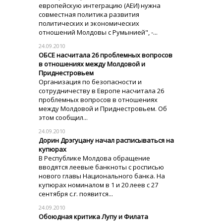
европейскую интеграцию (АЕИ) нужна
совместная политика развития
политических и экономических
отношений Молдовы с Румынией", -...
24.09.2010
ОБСЕ насчитала 26 проблемных вопросов
в отношениях между Молдовой и
Приднестровьем
Организация по безопасности и
сотрудничеству в Европе насчитала 26
проблемных вопросов в отношениях
между Молдовой и Приднестровьем. Об
этом сообщил...
24.09.2010
Дорин Дрэгуцану начал расписываться на
купюрах
В Республике Молдова обращение
вводятся леевые банкноты с росписью
нового главы Национального банка. На
купюрах номиналом в 1 и 20 леев с 27
сентября с.г. появится...
24.09.2010
Обоюдная критика Лупу и Филата