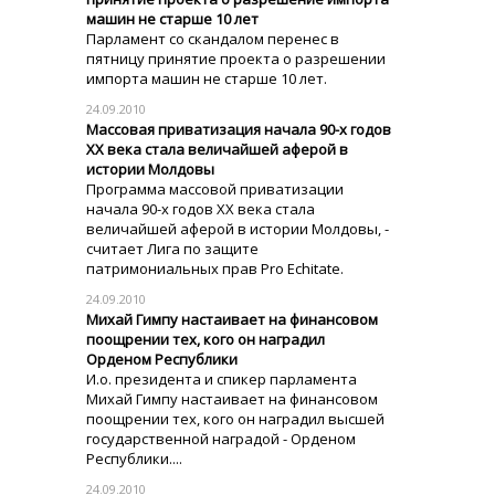
машин не старше 10 лет
Парламент со скандалом перенес в
пятницу принятие проекта о разрешении
импорта машин не старше 10 лет.
24.09.2010
Массовая приватизация начала 90-х годов
ХХ века стала величайшей аферой в
истории Молдовы
Программа массовой приватизации
начала 90-х годов ХХ века стала
величайшей аферой в истории Молдовы, -
считает Лига по защите
патримониальных прав Pro Echitate.
24.09.2010
Михай Гимпу настаивает на финансовом
поощрении тех, кого он наградил
Орденом Республики
И.о. президента и спикер парламента
Михай Гимпу настаивает на финансовом
поощрении тех, кого он наградил высшей
государственной наградой - Орденом
Республики....
24.09.2010