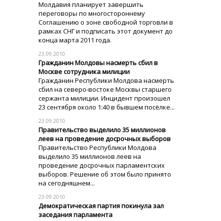
Молдавия планирует завершить
переговоры по многостороннему
Соглашению о зоне свободной торговли в
рамках СНГ и подписать этот документ до
конца марта 2011 года.
23.09.2010
Гражданин Молдовы насмерть сбил в
Москве сотрудника милиции
Гражданин Республики Молдова насмерть
сбил на северо-востоке Москвы старшего
сержанта милиции. Инцидент произошел
23 сентября около 1:40 в бывшем посёлке...
23.09.2010
Правительство выделило 35 миллионов
леев на проведение досрочных выборов
Правительство Республики Молдова
выделило 35 миллионов леев на
проведение досрочных парламентских
выборов. Решение об этом было принято
на сегодняшнем...
23.09.2010
Демократическая партия покинула зал
заседания парламента