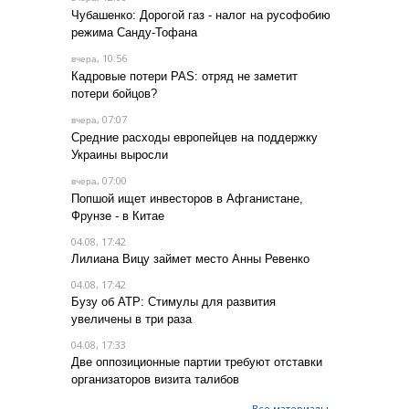
Чубашенко: Дорогой газ - налог на русофобию
режима Санду-Тофана
, 10:56
вчера
Кадровые потери PAS: отряд не заметит
потери бойцов?
, 07:07
вчера
Средние расходы европейцев на поддержку
Украины выросли
, 07:00
вчера
Попшой ищет инвесторов в Афганистане,
Фрунзе - в Китае
04.08, 17:42
Лилиана Вицу займет место Анны Ревенко
04.08, 17:42
Бузу об АТР: Стимулы для развития
увеличены в три раза
04.08, 17:33
Две оппозиционные партии требуют отставки
организаторов визита талибов
Все материалы →