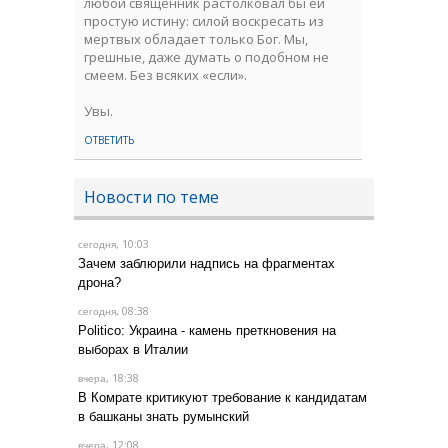
любой священник растолковал бы ей
простую истину: силой воскресать из
мертвых обладает только Бог. Мы,
грешные, даже думать о подобном не
смеем. Без всяких «если».
Увы.
ОТВЕТИТЬ
Новости по теме
, 10:03
сегодня
Зачем заблюрили надпись на фрагментах
дрона?
, 08:38
сегодня
Politico: Украина - камень преткновения на
выборах в Италии
, 18:38
вчера
В Комрате критикуют требование к кандидатам
в башканы знать румынский
, 12:08
вчера