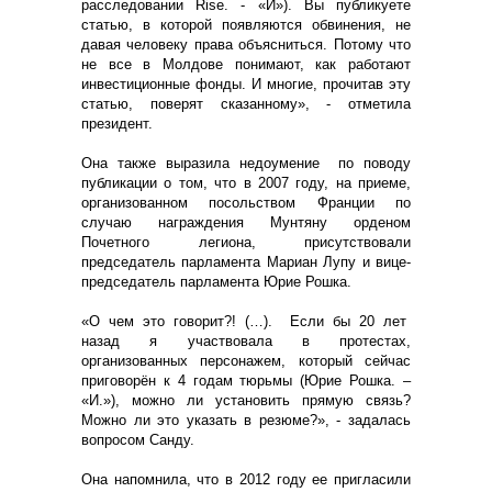
расследовании Rise. - «И»). Вы публикуете
статью, в которой появляются обвинения, не
давая человеку права объясниться. Потому что
не все в Молдове понимают, как работают
инвестиционные фонды. И многие, прочитав эту
статью, поверят сказанному», - отметила
президент.
Она также выразила недоумение по поводу
публикации о том, что в 2007 году, на приеме,
организованном посольством Франции по
случаю награждения Мунтяну орденом
Почетного легиона, присутствовали
председатель парламента Мариан Лупу и вице-
председатель парламента Юрие Рошка.
«О чем это говорит?! (…). Если бы 20 лет
назад я участвовала в протестах,
организованных персонажем, который сейчас
приговорён к 4 годам тюрьмы (Юрие Рошка. –
«И.»), можно ли установить прямую связь?
Можно ли это указать в резюме?», - задалась
вопросом Санду.
Она напомнила, что в 2012 году ее пригласили