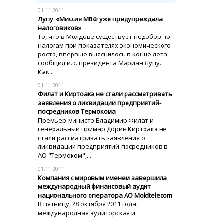
01.11.2011
Лупу: «Миссия МВФ уже предупреждала
налоговиков»
То, что в Молдове существует недобор по
налогам при показателях экономического
роста, впервые выяснилось в конце лета,
сообщил и.о. президента Мариан Лупу.
Как...
01.11.2011
Филат и Киртоакэ не стали рассматривать
заявления о ликвидации предприятий-
посредников Термокома
Премьер-министр Владимир Филат и
генеральный примар Дорин Киртоакэ не
стали рассматривать заявления о
ликвидации предприятий-посредников в
АО "Термоком",...
01.11.2011
Компания с мировым именем завершила
международный финансовый аудит
национального оператора АО Moldtelecom
В пятницу, 28 октября 2011 года,
международная аудиторская и