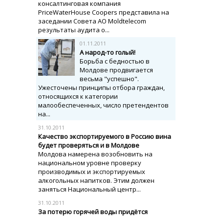
консалтинговая компания
PriceWaterHouse Coopers представила на
заседании Совета АО Moldtelecom
результаты аудита о...
01.11.2011
А народ-то голый!
Борьба с бедностью в
Молдове продвигается
весьма "успешно".
Ужесточены принципы отбора граждан,
относящихся к категории
малообеспеченных, число претендентов
на...
31.10.2011
Качество экспортируемого в Россию вина
будет проверяться и в Молдове
Молдова намерена возобновить на
национальном уровне проверку
производимых и экспортируемых
алкогольных напитков. Этим должен
заняться Национальный центр...
31.10.2011
За потерю горячей воды придётся