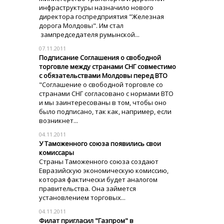
инфраструктуры назначило нового
директора госпредприятия "Железная
дорога Молдовы". Им стал
зампредседателя румынской...
07.11.2011
Подписание Соглашения о свободной
торговле между странами СНГ совместимо
с обязательствами Молдовы перед ВТО
"Соглашение о свободной торговле со
странами СНГ согласовано с нормами ВТО
и мы заинтересованы в том, чтобы оно
было подписано, так как, например, если
возникнет...
04.11.2011
У Таможенного союза появились свои
комиссары
Страны Таможенного союза создают
Евразийскую экономическую комиссию,
которая фактически будет аналогом
правительства. Она займется
установлением торговых...
04.11.2011
Филат пригласил "Газпром" в