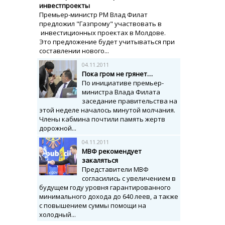
инвестпроекты
Премьер-министр РМ Влад Филат
предложил "Газпрому" участвовать в
инвестиционных проектах в Молдове.
Это предложение будет учитываться при
составлении нового...
04.11.2011
Пока гром не грянет…
По инициативе премьер-
министра Влада Филата
заседание правительства на
этой неделе началось минутой молчания.
Члены кабмина почтили память жертв
дорожной...
04.11.2011
МВФ рекомендует
закаляться
Представители МВФ
согласились с увеличением в
будущем году уровня гарантированного
минимального дохода до 640 леев, а также
с повышением суммы помощи на
холодный...