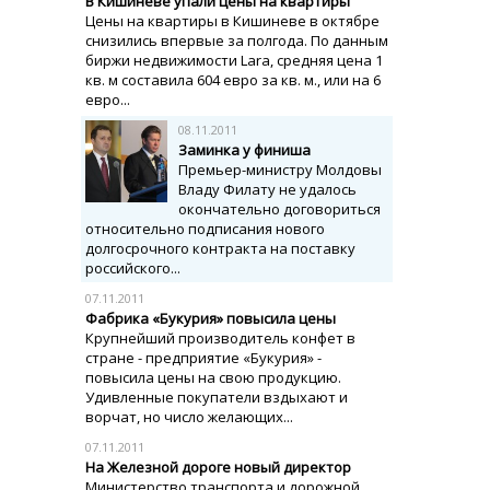
В Кишиневе упали цены на квартиры
Цены на квартиры в Кишиневе в октябре
снизились впервые за полгода.
По данным
биржи недвижимости Lara, средняя цена 1
кв. м составила 604 евро за кв. м., или на 6
евро...
08.11.2011
Заминка у финиша
Премьер-министру Молдовы
Владу Филату не удалось
окончательно договориться
относительно подписания нового
долгосрочного контракта на поставку
российского...
07.11.2011
Фабрика «Букурия» повысила цены
Крупнейший производитель конфет в
стране - предприятие «Букурия» -
повысила цены на свою продукцию.
Удивленные покупатели вздыхают и
ворчат, но число желающих...
07.11.2011
На Железной дороге новый директор
Министерство транспорта и дорожной