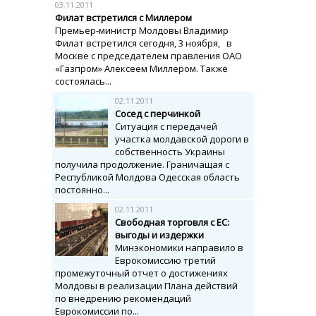
03.11.2011
Филат встретился с Миллером
Премьер-министр Молдовы Владимир
Филат встретился сегодня, 3 ноября, в
Москве с председателем правления ОАО
«Газпром» Алексеем Миллером. Также
состоялась...
02.11.2011
Сосед с перчинкой
Ситуация с передачей
участка молдавской дороги в
собственность Украины
получила продолжение. Граничащая с
Республикой Молдова Одесская область
постоянно...
02.11.2011
Свободная торговля с ЕС:
выгоды и издержки
Минэкономики направило в
Еврокомиссию третий
промежуточный отчет о достижениях
Молдовы в реализации Плана действий
по внедрению рекомендаций
Еврокомиссии по...