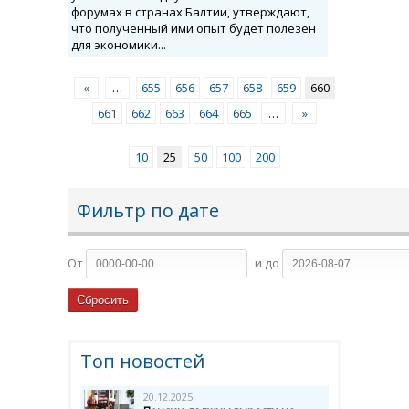
форумах в странах Балтии, утверждают,
что полученный ими опыт будет полезен
для экономики...
«
…
655
656
657
658
659
660
661
662
663
664
665
…
»
10
25
50
100
200
Фильтр по дате
От
и до
Топ новостей
20.12.2025