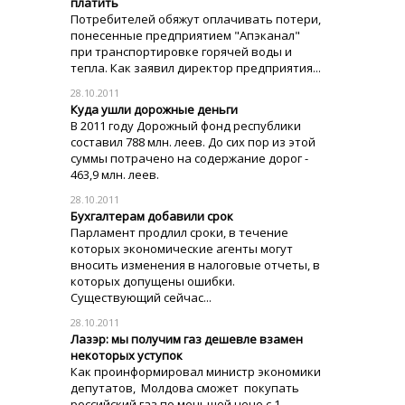
платить
Потребителей обяжут оплачивать потери,
понесенные предприятием "Апэканал"
при транспортировке горячей воды и
тепла. Как заявил директор предприятия...
28.10.2011
Куда ушли дорожные деньги
В 2011 году Дорожный фонд республики
составил 788 млн. леев. До сих пор из этой
суммы потрачено на содержание дорог -
463,9 млн. леев.
28.10.2011
Бухгалтерам добавили срок
Парламент продлил сроки, в течение
которых экономические агенты могут
вносить изменения в налоговые отчеты, в
которых допущены ошибки.
Существующий сейчас...
28.10.2011
Лазэр: мы получим газ дешевле взамен
некоторых уступок
Как проинформировал министр экономики
депутатов, Молдова сможет покупать
российский газ по меньшей цене с 1