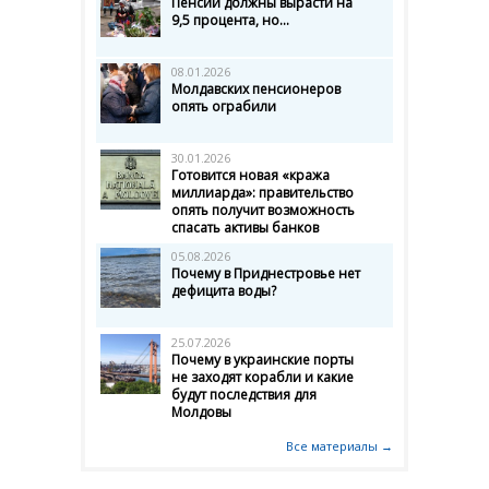
Пенсии должны вырасти на
9,5 процента, но...
08.01.2026
Молдавских пенсионеров
опять ограбили
30.01.2026
Готовится новая «кража
миллиарда»: правительство
опять получит возможность
спасать активы банков
05.08.2026
Почему в Приднестровье нет
дефицита воды?
25.07.2026
Почему в украинские порты
не заходят корабли и какие
будут последствия для
Молдовы
Все материалы →