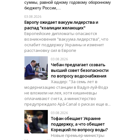
суммы, равной одному годовому оборонному
бюджету России,...
03.08.2026
Европу ожидает вакуум лидерства и
распад "коалиции желающих"
Европейские дипломаты опасаются
возникновения "вакуума лидерства”, что
ослабит поддержку Украины и изменит
расстановку сил в Европе
03.08.2026
Чебан предлагает созвать
высший совет безопасности
по вопросу водоснабжения
Хашдер: "За семь лет в
модернизацию станции в Вадул-луй-Водэ
не вложили ни лея, хотя кишиневцы
оплачивают счета, а министерство
предупреждало Apă-Canal о рисках еще в...
03.08.2026
Тофан обещает Украине
поддержку, а что обещает
Корецкий по вопросу воды?
Новые премьер-министры