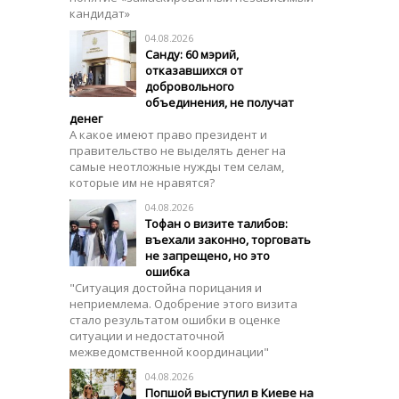
кандидат»
04.08.2026
Санду: 60 мэрий,
отказавшихся от
добровольного
объединения, не получат
денег
А какое имеют право президент и
правительство не выделять денег на
самые неотложные нужды тем селам,
которые им не нравятся?
04.08.2026
Тофан о визите талибов:
въехали законно, торговать
не запрещено, но это
ошибка
"Ситуация достойна порицания и
неприемлема. Одобрение этого визита
стало результатом ошибки в оценке
ситуации и недостаточной
межведомственной координации"
04.08.2026
Попшой выступил в Киеве на