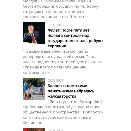
Молдовы и Украины Василе Тофан и
Сергей Корецкий обсудили по телефону
ситуацию на Днестре, но ничего
конкретного после этого Тофан не...
02.08.2026
Филат: После пяти лет
полного контроля над
государством от нас требуют
терпения
"Граждане выполнили свою часть:
доверили власть, дали ей время. Пора
власти подвести итог своей деятельности
- прежде всего по тем обещаниям,
которые так и...
02.08.2026
Борцов с советскими
памятниками набралась
жалкая горстка
"Лига студентов Бессарабии"
требовала "когнитивной деколонизации
общественного пространства". Попросту -
хотят снести советские памятники в
Кишиневе
02.08.2026