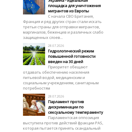
Украина - идеальная
площадка для уничтожения
мигрантов из Европы
С начала СВО Британия,
Франция и ряд других стран стали искать
третьи страны для отправки мигрантов,
маргиналов, беженцев и различных слабо
защищенных слоев...
28.07.2026
Гидрологический режим
повышенной готовности
введен на 30 дней
Приоритет обещают
отдавать обеспечению населения
питьевой водой, медицинским и
социальным учреждениям, санитарным
потребностям
28.07.2026
Парламент против
дискриминации по
сексуальному темпераменту
Парламентская оппозиция
выступила против действий фракции PAS,
которая пытается принять скандальный