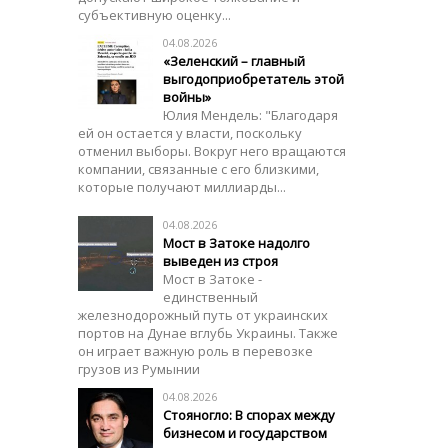
субъективную оценку...
04.08.2026
«Зеленский – главный
выгодоприобретатель этой
войны»
Юлия Мендель: "Благодаря
ей он остается у власти, поскольку
отменил выборы. Вокруг него вращаются
компании, связанные с его близкими,
которые получают миллиарды...
04.08.2026
Мост в Затоке надолго
выведен из строя
Мост в Затоке -
единственный
железнодорожный путь от украинских
портов на Дунае вглубь Украины. Также
он играет важную роль в перевозке
грузов из Румынии
04.08.2026
Стояногло: В спорах между
бизнесом и государством