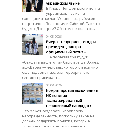
украинском языке
В Киеве Попшой выступил на
украинском языке на
совещании послов Украины за рубежом,
встретился с Зеленским и Сибигой. Так что
будет с Днестром? Об этом не сказано...
04.08.2026
Вчера - террорист, сегодня -
президент, завтра -
официальный визит...
... А послезавтра будут
убеждать вас, что так было всегда. Ахмед
аш-Шараа — человек, которого весь мир
ещё недавно называл террористом,
сегодня принимает...
04.08.2026
Комрат против включения в
ИК понятия
«замаскированный
независимый кандидат»
Это может создавать «правовую
неопределенность, поскольку закон не
должен содержать понятия, которые
допускают широкое толкование и