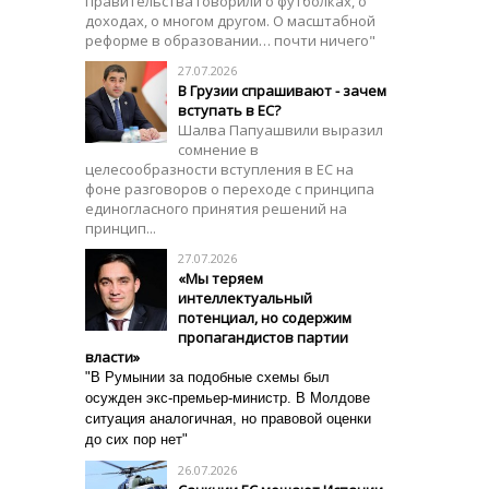
правительства говорили о футболках, о
доходах, о многом другом. О масштабной
реформе в образовании… почти ничего"
27.07.2026
В Грузии спрашивают - зачем
вступать в ЕС?
Шалва Папуашвили выразил
сомнение в
целесообразности вступления в ЕС на
фоне разговоров о переходе с принципа
единогласного принятия решений на
принцип...
27.07.2026
«Мы теряем
интеллектуальный
потенциал, но содержим
пропагандистов партии
власти»
"В Румынии за подобные схемы был
осужден экс-премьер-министр. В Молдове
ситуация аналогичная, но правовой оценки
до сих пор нет"
26.07.2026