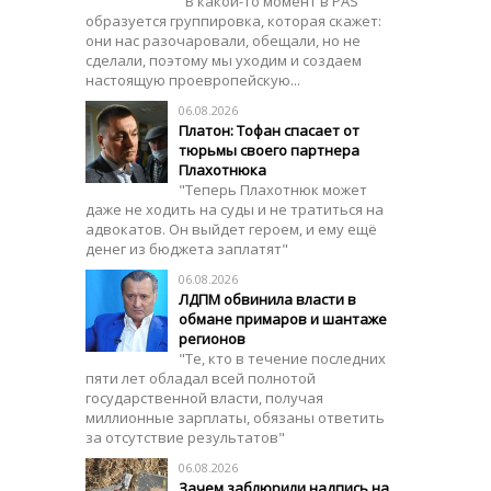
"В какой-то момент в PAS
образуется группировка, которая скажет:
они нас разочаровали, обещали, но не
сделали, поэтому мы уходим и создаем
настоящую проевропейскую...
06.08.2026
Платон: Тофан спасает от
тюрьмы своего партнера
Плахотнюка
"Теперь Плахотнюк может
даже не ходить на суды и не тратиться на
адвокатов. Он выйдет героем, и ему ещё
денег из бюджета заплатят"
06.08.2026
ЛДПМ обвинила власти в
обмане примаров и шантаже
регионов
"Те, кто в течение последних
пяти лет обладал всей полнотой
государственной власти, получая
миллионные зарплаты, обязаны ответить
за отсутствие результатов"
06.08.2026
Зачем заблюрили надпись на