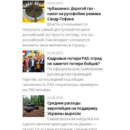
05.08.2026
Чубашенко: Дорогой газ -
налог на русофобию режима
Санду-Тофана
Власть отказывается
покупать самый доступный по цене
российский газ просто потому, что он -
российский. Какой идиот согласится
вложить свои миллионы в страну,...
05.08.2026
Кадровые потери PAS: отряд
не заметит потери бойцов?
По официальным заявлениям
руководства правящей
партии, за последний год общая
численность PAS сократилась примерно
на 760 человек
05.08.2026
Средние расходы
европейцев на поддержку
Украины выросли
Самая высокая нагрузка на
одного жителя приходится на Данию —
около 2,5 тысячи долларов, следом идут