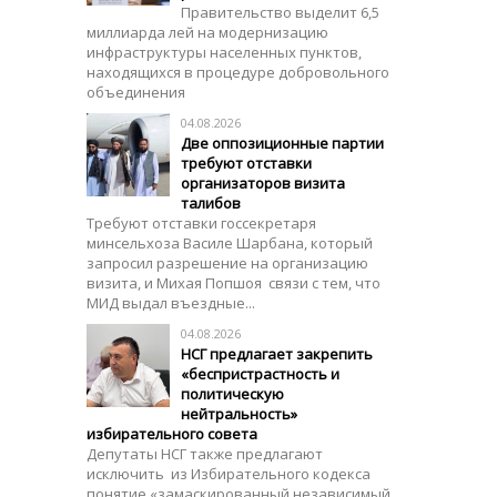
Правительство выделит 6,5
миллиарда лей на модернизацию
инфраструктуры населенных пунктов,
находящихся в процедуре добровольного
объединения
04.08.2026
Две оппозиционные партии
требуют отставки
организаторов визита
талибов
Требуют отставки госсекретаря
минсельхоза Василе Шарбана, который
запросил разрешение на организацию
визита, и Михая Попшоя связи с тем, что
МИД выдал въездные...
04.08.2026
НСГ предлагает закрепить
«беспристрастность и
политическую
нейтральность»
избирательного совета
Депутаты НСГ также предлагают
исключить из Избирательного кодекса
понятие «замаскированный независимый