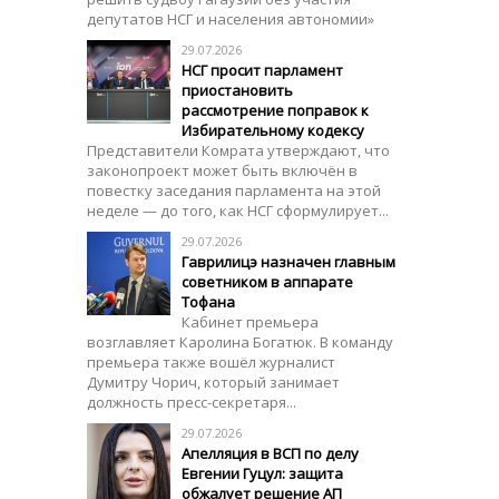
депутатов НСГ и населения автономии»
29.07.2026
НСГ просит парламент
приостановить
рассмотрение поправок к
Избирательному кодексу
Представители Комрата утверждают, что
законопроект может быть включён в
повестку заседания парламента на этой
неделе — до того, как НСГ сформулирует...
29.07.2026
Гаврилицэ назначен главным
советником в аппарате
Тофана
Кабинет премьера
возглавляет Каролина Богатюк. В команду
премьера также вошёл журналист
Думитру Чорич, который занимает
должность пресс-секретаря...
29.07.2026
Апелляция в ВСП по делу
Евгении Гуцул: защита
обжалует решение АП