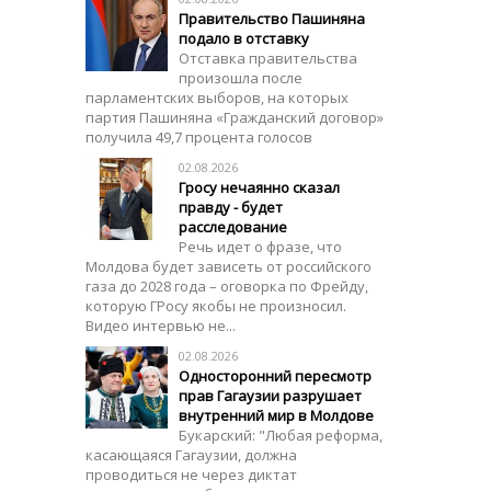
Правительство Пашиняна
подало в отставку
Отставка правительства
произошла после
парламентских выборов, на которых
партия Пашиняна «Гражданский договор»
получила 49,7 процента голосов
02.08.2026
Гросу нечаянно сказал
правду - будет
расследование
Речь идет о фразе, что
Молдова будет зависеть от российского
газа до 2028 года – оговорка по Фрейду,
которую ГРосу якобы не произносил.
Видео интервью не...
02.08.2026
Односторонний пересмотр
прав Гагаузии разрушает
внутренний мир в Молдове
Букарский: "Любая реформа,
касающаяся Гагаузии, должна
проводиться не через диктат