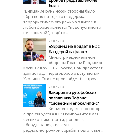
дронов представлено не
было
"Внимание румынской стороны было
обращено на то, что поддержка
террористического режима в Киеве в
любой форме является "недопустимой и
нетерпимой", ведёт к...
28.07.2026
«Украина не войдет в ЕС с
Бандерой на флаге»
Министр национальной
обороны Польши Владислав
Косиняк-Камыш: «Похоже, нам предстоят
долгие годы переговоров о вступлении
Украины. Это не произойдет быстро»
28.07.2026
Захарова о русофобских
заявлениях Тофана:
"Словесный апокалипсис"
Кишинев ведет переговоры
о производстве в РМ компонентов для
беспилотников, антидронового
оборудования, системы
радиоэлектронной борьбы, подготовке...