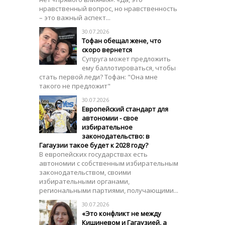
нравственный вопрос, но нравственность
– это важный аспект...
30.07.2026
Тофан обещал жене, что
скоро вернется
Супруга может предложить
ему баллотироваться, чтобы
стать первой леди? Тофан: "Она мне
такого не предложит"
30.07.2026
Европейский стандарт для
автономии - свое
избирательное
законодательство: в
Гагаузии такое будет к 2028 году?
В европейских государствах есть
автономии с собственным избирательным
законодательством, своими
избирательными органами,
региональными партиями, получающими...
30.07.2026
«Это конфликт не между
Кишиневом и Гагаузией, а