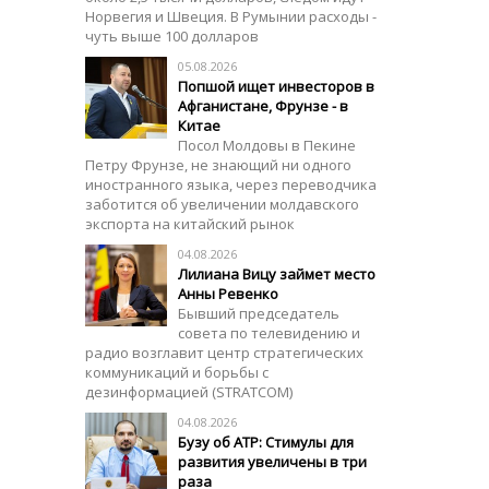
Норвегия и Швеция. В Румынии расходы -
чуть выше 100 долларов
05.08.2026
Попшой ищет инвесторов в
Афганистане, Фрунзе - в
Китае
Посол Молдовы в Пекине
Петру Фрунзе, не знающий ни одного
иностранного языка, через переводчика
заботится об увеличении молдавского
экспорта на китайский рынок
04.08.2026
Лилиана Вицу займет место
Анны Ревенко
Бывший председатель
совета по телевидению и
радио возглавит центр стратегических
коммуникаций и борьбы с
дезинформацией (STRATCOM)
04.08.2026
Бузу об АТР: Стимулы для
развития увеличены в три
раза