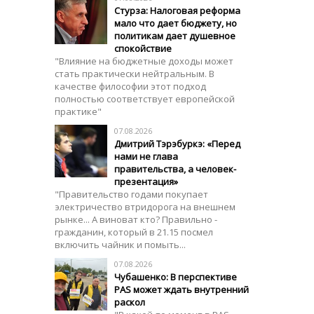
Стурза: Налоговая реформа
мало что дает бюджету, но
политикам дает душевное
спокойствие
"Влияние на бюджетные доходы может
стать практически нейтральным. В
качестве философии этот подход
полностью соответствует европейской
практике"
07.08.2026
Дмитрий Тэрэбуркэ: «Перед
нами не глава
правительства, а человек-
презентация»
"Правительство годами покупает
электричество втридорога на внешнем
рынке... А виноват кто? Правильно -
гражданин, который в 21.15 посмел
включить чайник и помыть...
07.08.2026
Чубашенко: В перспективе
PAS может ждать внутренний
раскол