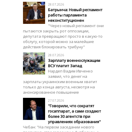
28.07.2026
Батрынча: Новый регламент
работы парламента
неконституционен
"Через новый регламент они
пытаются закрыть рот оппозиции,
депутата превращают просто в какую-то
обслугу, которой можно за малейшие
действия блокировать трибуну"
28.07.2026
Зарплату военнослужащим
ВСУ платит Запад
Нардеп Вадим Ивченко
заявил, что денег на
зарплаты украинским военным хватит
только до конца августа, несмотря на
анонсированное повышение
27.07.2026
"Говорили, что сократят
госаппарат, а сами создают
более 30 агентств при
управлениях образования"
Чебан: "На первом заседании нового