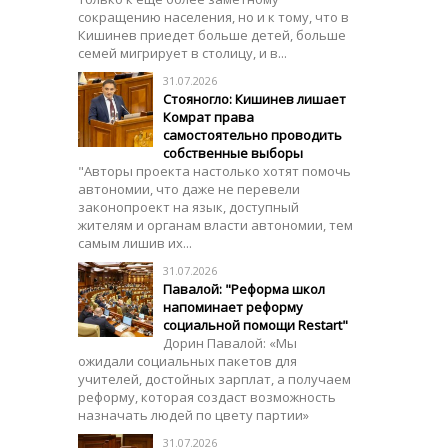
сокращению населения, но и к тому, что в
Кишинев приедет больше детей, больше
семей мигрирует в столицу, и в...
31.07.2026
Стояногло: Кишинев лишает
Комрат права
самостоятельно проводить
собственные выборы
"Авторы проекта настолько хотят помочь
автономии, что даже не перевели
законопроект на язык, доступный
жителям и органам власти автономии, тем
самым лишив их...
31.07.2026
Павалой: "Реформа школ
напоминает реформу
социальной помощи Restart"
Дорин Павалой: «Мы
ожидали социальных пакетов для
учителей, достойных зарплат, а получаем
реформу, которая создаст возможность
назначать людей по цвету партии»
31.07.2026