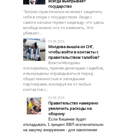
всегда выигрывает
государство
"Бизнес практически не может защитить
себя в споре с государством. Люди с
самого начала теряют надежду, что здесь
вообще можно что-то изменить. Это
убивает...
03.08.2026
Молдова вышла из СНГ,
чтобы войти в контакты с
правительством талибов?
Власти Молдовы
опозорились, приняв делегацию тадибов,
и вынуждены оправдываться перед
общественностью и западными
партнерами, изолируя ее от любых
контактов с...
03.08.2026
Правительство намерено
увеличить расходы на
оборону
Если Кишинев будет
откладывать 1 процент ВВП исключительно
на закупку вооружения - для накопления