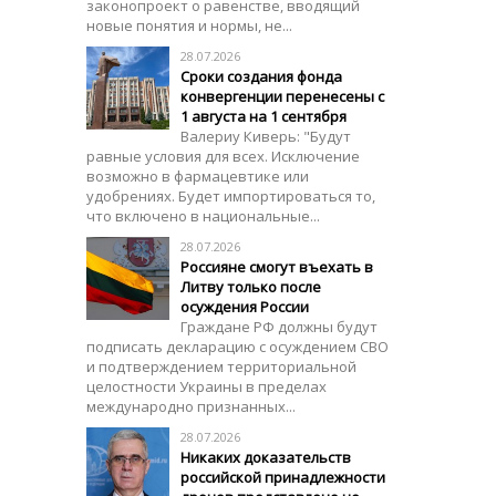
законопроект о равенстве, вводящий
новые понятия и нормы, не...
28.07.2026
Сроки создания фонда
конвергенции перенесены с
1 августа на 1 сентября
Валериу Киверь: "Будут
равные условия для всех. Исключение
возможно в фармацевтике или
удобрениях. Будет импортироваться то,
что включено в национальные...
28.07.2026
Россияне смогут въехать в
Литву только после
осуждения России
Граждане РФ должны будут
подписать декларацию с осуждением СВО
и подтверждением территориальной
целостности Украины в пределах
международно признанных...
28.07.2026
Никаких доказательств
российской принадлежности