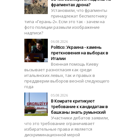
фрагментах дрона?
Установили, что фрагменты
принадлежат беспилотнику
типа «Герань-2». Если это так - зачем на
фото полиции размыли изображение
надписи?
06.08.2026
Politico: Украина - камень
преткновения на выборах в
Италии
Военная помощь Киеву
вызывает разногласия как среди
итальянских левых, так и правых в
преддверии выборов весной следующего
года
05.08.2026
В Комрате критикуют
требование к кандидатам в
башканы знать румынский
Участники дебатов заявили,
что это требование ограничивает
избирательные права и является
дискриминационной мерой