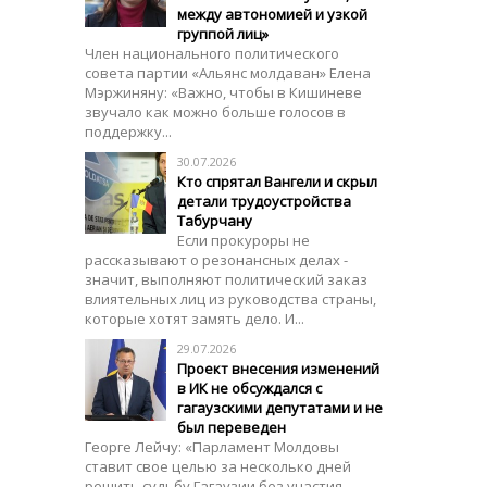
между автономией и узкой
группой лиц»
Член национального политического
совета партии «Альянс молдаван» Елена
Мэржиняну: «Важно, чтобы в Кишиневе
звучало как можно больше голосов в
поддержку...
30.07.2026
Кто спрятал Вангели и скрыл
детали трудоустройства
Табурчану
Если прокуроры не
рассказывают о резонансных делах -
значит, выполняют политический заказ
влиятельных лиц из руководства страны,
которые хотят замять дело. И...
29.07.2026
Проект внесения изменений
в ИК не обсуждался с
гагаузскими депутатами и не
был переведен
Георге Лейчу: «Парламент Молдовы
ставит свое целью за несколько дней
решить судьбу Гагаузии без участия