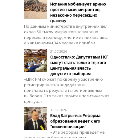
Испания мобилизует армию
против тысяч мигрантов,
незаконно пересекших
границу
По данным министерства внутренних дел,
около 50 тысяч мигрантов незаконно
пересекли границу, многие из них вплавь,
а как минимум 34 человека погибли
31.07.2026
Односталко: Депутатами НСГ
смогут стать только те, кого
центральная власть
допустит к выборам
«ЦИК РМ сможет по своему усмотрению
регистрировать кандидатов и
признавать результаты региональных
выборов. Это такая скрытая политическая
цензура»
31.07.2026
Влад Батрынча: Реформа
образования ведет к его
"кишиневизации"
«Эта реформа приведет не
только к еще более заметному