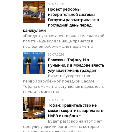
30.07.2026
Проект реформы
избирательной системы
Гагаузии рассматривают в
последний день перед
каникулами
«Предотпускная анестезия»: в молдавской
политике дьвол все чаще прячется в
последнем рабочем дне парламента
30.07.2026
Боложан - Тофану: И в
Румынии, и в Молдове власть
улучшает жизнь граждан
Визит в Бухарест стал
первой зарубежной поездкой Василе
Тофана с момента вступления в должность
премьер-министра
30.07.2026
Тофан: Правительство не
может сократить зарплаты в
НАРЭ и нацбанке
Будет разговор на этот счет
с регулирующими органами, на которых
нет «прямого влияния»: «Да, это