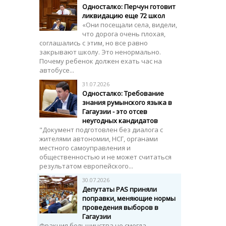
Односталко: Перчун готовит
ликвидацию еще 72 школ
«Они посещали села, видели,
что дорога очень плохая,
соглашались с этим, но все равно
закрывают школу. Это ненормально.
Почему ребенок должен ехать час на
автобусе...
31.07.2026
Односталко: Требование
знания румынского языка в
Гагаузии - это отсев
неугодных кандидатов
"Документ подготовлен без диалога с
жителями автономии, НСГ, органами
местного самоуправления и
общественностью и не может считаться
результатом европейского...
30.07.2026
Депутаты PAS приняли
поправки, меняющие нормы
проведения выборов в
Гагаузии
Фракция большинства не смогла