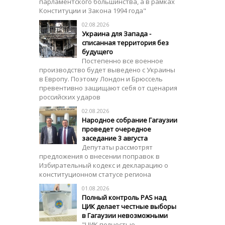
парламентского большинства, а в рамках
Конституции и Закона 1994 года"
02.08.2026
Украина для Запада -
списанная территория без
будущего
Постепенно все военное
производство будет выведено с Украины
в Европу. Поэтому Лондон и Брюссель
превентивно защищают себя от сценария
российских ударов
02.08.2026
Народное собрание Гагаузии
проведет очередное
заседание 3 августа
Депутаты рассмотрят
предложения о внесении поправок в
Избирательный кодекс и декларацию о
конституционном статусе региона
01.08.2026
Полный контроль PAS над
ЦИК делает честные выборы
в Гагаузии невозможными
"ЦИК полностью