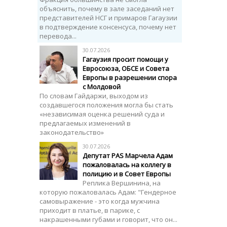
объяснить, почему в зале заседаний нет
представителей НСГ и примаров Гагаузии
в подтверждение консенсуса, почему нет
перевода...
30.07.2026
Гагаузия просит помощи у
Евросоюза, ОБСЕ и Совета
Европы в разрешении спора
с Молдовой
По словам Гайдаржи, выходом из
создавшегося положения могла бы стать
«независимая оценка решений суда и
предлагаемых изменений в
законодательство»
30.07.2026
Депутат PAS Марчела Адам
пожаловалась на коллегу в
полицию и в Совет Европы
Реплика Вершинина, на
которую пожаловалась Адам: "Гендерное
самовыражение - это когда мужчина
приходит в платье, в парике, с
накрашенными губами и говорит, что он...