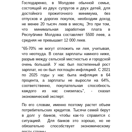
Господаренко, в Молдове обычной семье,
состоящей из двух супругов и двух детей, для
достойного прожиточного минимума, без
отпусков и дорогих покупок, необходим доход
не менее 20 тысяч леев в месяц. Это при том,
что минимальная заработная плата в
Республике Молдова составляет 5500 леев, а
средняя
не превышает 12 000 леев.
"65-70% не могут отложить ни лея, учитывая,
что неоткуда. В селах зарплаты намного ниже,
разрыв между сельской местностью и городской
очень большой. У нас был постепенный рост
зарплат, но он был поглощён инфляцией. С 2021
по 2025 годы у нас была инфляция в 64
процента, а зарплаты не выросли на 64%,
соответственно, покупательная способность
каждого из нас снизилась", - сказал
экономический эксперт.
По его словам, именно поэтому растет объем
потребительских кредитов. Тысячи семей берут
в долг у банков, чтобы как-то справится с
ситуацией.
Для банков это хорошо, но не
обязательно способствует экономическому
росту страны.