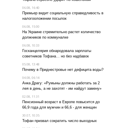
06.08, 16:40
Премьер видит социальную справедливость в
налогооложении посылок
06.08, 15:00
На Украине стремительно растет количество
должников по коммуналке
06.08, 10:33
Госканцелярия обнародовала зарплаты
советников Тофана… но без надбавок
05.08, 13:48
Почему в Приднестровье нет дефицита воды?
04.08, 06:14
Анка Драгу: «Румыны должны работать за 2
лея в день, а не захотят - им найдут замену»
02.08, 11:31
Пенсионный возраст в Европе повысится до
66,9 года для мужчин и 66,6 - для женщин
30.07, 10:35
Тофан призвал сократить число выходных