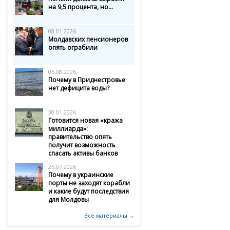
на 9,5 процента, но...
08.01.2026
Молдавских пенсионеров
опять ограбили
05.08.2026
Почему в Приднестровье
нет дефицита воды?
30.01.2026
Готовится новая «кража
миллиарда»:
правительство опять
получит возможность
спасать активы банков
25.07.2026
Почему в украинские
порты не заходят корабли
и какие будут последствия
для Молдовы
Все материалы →