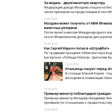
За медаль - двухкомнатную квартиру
Федерация дзюдо Молдовы пошла на бес
числе призеров на предстоящем в сентяб
13.05.2010
Молдова может получить от МВФ 89 милл
валютных резервов
После визита миссии Международного ва
около 89 миллионов долларов для укрепл
13.05.2010
Как Сергей Маркоч попал в «Штрафбат»
По традиции праздник 9 Мая мастера во
ватерполо «Победа-Victoria». Зрителям бы
13.05.2010
Итальянцы пасуют перед «К
В столице Южной Кореи - Се
молодежи в номинации Stand
13.05.2010
Премьер-министр поблагодарил граждан 
Премьер-министр Молдовы Владимир Фила
проявили по отношению к правительству 
13.05.2010