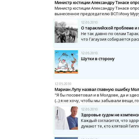
Министр юстиции Александру Тэнасе опр
Министр юстиции Александру Тэнасе опр
вынесенное председателю ВСП Иону Мур
12.05.2010
О тараклийской проблеме и 
Не так давно по селам Тара
что Гагаузия собирается рас
12.05.2010
Шутки в сторону
12.05.2010
Мариан Лупу назвал главную ошибку Мол
"Я бы посоветовал и в Молдове, да и зде
(...) я не хочу, чтобы мы забывали вещи, г
12.05.2010
Здоровье судом не компенс
Каждый согласится, что здоро
думают те, кто клятвой Гипп