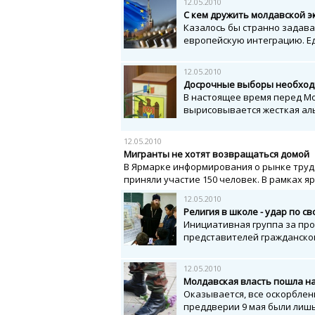
12.05.2010
С кем дружить молдавской 
Казалось бы странно задават
европейскую интеграцию. Ед
12.05.2010
Досрочные выборы необход
В настоящее время перед Мо
вырисовывается жесткая аль
12.05.2010
Мигранты не хотят возвращаться домой
В Ярмарке информирования о рынке труда
приняли участие 150 человек. В рамках яр
12.05.2010
Религия в школе - удар по с
Инициативная группа за про
представителей гражданског
12.05.2010
Молдавская власть пошла н
Оказывается, все оскорблен
преддверии 9 мая были лишь 