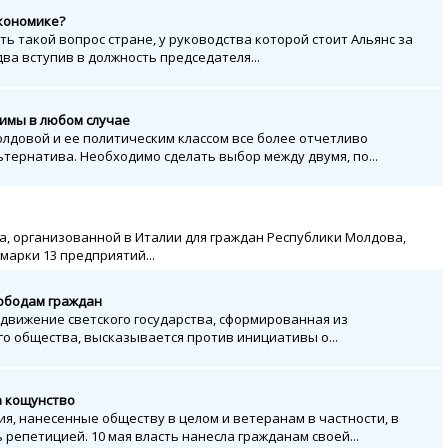
экономике?
ь такой вопрос стране, у руководства которой стоит Альянс за
ва вступив в должность председателя...
имы в любом случае
лдовой и ее политическим классом все более отчетливо
тернатива. Необходимо сделать выбор между двумя, по...
, организованной в Италии для граждан Республики Молдова,
марки 13 предприятий...
вободам граждан
движение светского государства, сформированная из
о общества, высказывается против инициативы о...
а кощунство
ия, нанесенные обществу в целом и ветеранам в частности, в
репетицией. 10 мая власть нанесла гражданам своей...