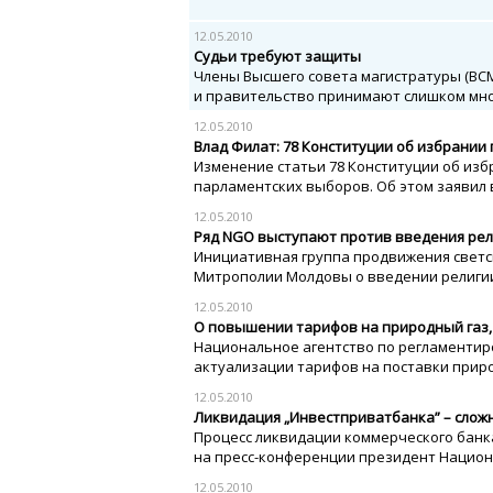
12.05.2010
Судьи требуют защиты
Члены Высшего совета магистратуры (ВС
и правительство принимают слишком мно
12.05.2010
Влад Филат: 78 Конституции об избрани
Изменение статьи 78 Конституции об из
парламентских выборов. Об этом заявил во
12.05.2010
Ряд NGO выступают против введения рел
Инициативная группа продвижения светс
Митрополии Молдовы о введении религии
12.05.2010
О повышении тарифов на природный газ, 
Национальное агентство по регламентир
актуализации тарифов на поставки природ
12.05.2010
Ликвидация „Инвестприватбанка” – сложн
Процесс ликвидации коммерческого банка
на пресс-конференции президент Национа
12.05.2010