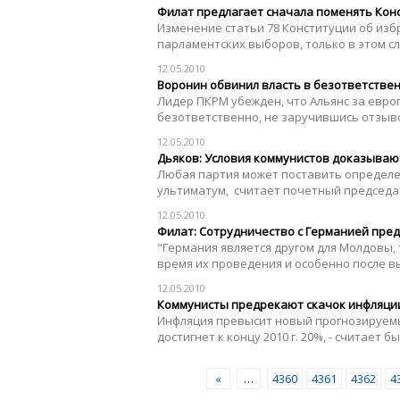
Филат предлагает сначала поменять Кон
Изменение статьи 78 Конституции об из
парламентских выборов, только в этом сл
12.05.2010
Воронин обвинил власть в безответстве
Лидер ПКРМ убежден, что Альянс за евро
безответственно, не заручившись отзыво
12.05.2010
Дьяков: Условия коммунистов доказывают
Любая партия может поставить определен
ультиматум, считает почетный председа
12.05.2010
Филат: Сотрудничество с Германией пре
"Германия является другом для Молдовы,
время их проведения и особенно после выб
12.05.2010
Коммунисты предрекают скачок инфляци
Инфляция превысит новый прогнозируемы
достигнет к концу 2010 г. 20%, - считает 
«
…
4360
4361
4362
4