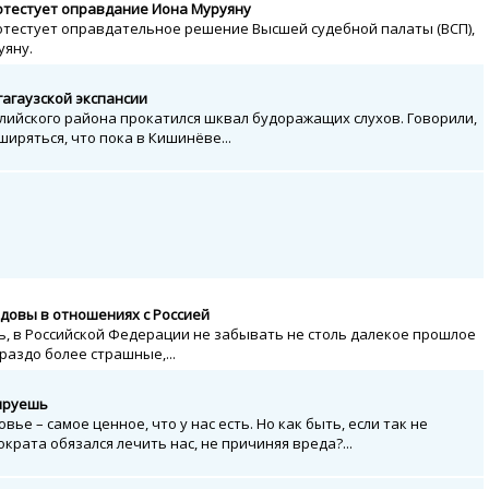
отестует оправдание Иона Муруяну
отестует оправдательное решение Высшей судебной палаты (ВСП),
уяну.
гагаузской экспансии
клийского района прокатился шквал будоражащих слухов. Говорили,
ширяться, что пока в Кишинёве...
довы в отношениях с Россией
сь, в Российской Федерации не забывать не столь далекое прошлое
ораздо более страшные,...
ируешь
вье – самое ценное, что у нас есть. Но как быть, если так не
ократа обязался лечить нас, не причиняя вреда?...