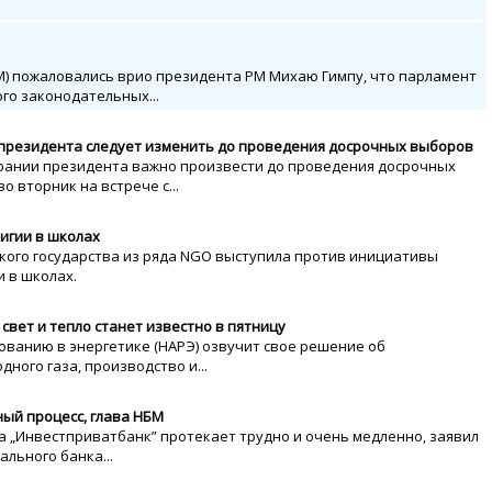
М) пожаловались врио президента РМ Михаю Гимпу, что парламент
го законодательных...
и президента следует изменить до проведения досрочных выборов
брании президента важно произвести до проведения досрочных
 вторник на встрече с...
игии в школах
кого государства из ряда NGO выступила против инициативы
 в школах.
свет и тепло станет известно в пятницу
ованию в энергетике (НАРЭ) озвучит свое решение об
ного газа, производство и...
ый процесс, глава НБМ
 „Инвестприватбанк” протекает трудно и очень медленно, заявил
льного банка...