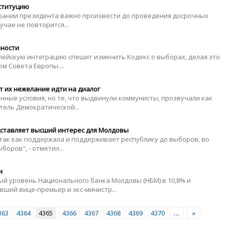
ституцию
брании президента важно произвести до проведения досрочных
учае не повторится...
нности
пейскую интеграцию спешит изменить Кодекс о выборах, делая это
м Совета Европы....
 их нежелание идти на диалог
ные условия, но те, что выдвинули коммунисты, прозвучали как
тель Демократической...
дставляет высший интерес для Молдовы
 так как поддержала и поддерживает республику до выборов, во
оров", - отметил...
и
й уровень Национального банка Молдовы (НБМ) в 10,8% и
бывший вице-премьер и экс-министр...
363
4364
4365
4366
4367
4368
4369
4370
…
»