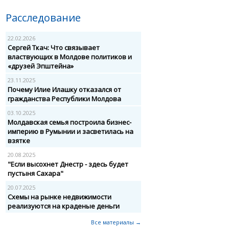
Расследование
22.02.2026
Сергей Ткач: Что связывает
властвующих в Молдове политиков и
«друзей Эпштейна»
23.11.2025
Почему Илие Илашку отказался от
гражданства Республики Молдова
03.10.2025
Молдавская семья построила бизнес-
империю в Румынии и засветилась на
взятке
20.08.2025
"Если высохнет Днестр - здесь будет
пустыня Сахара"
20.07.2025
Схемы на рынке недвижимости
реализуются на краденые деньги
Все материалы →