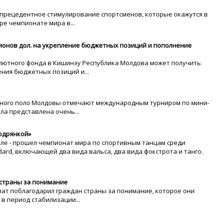
прецедентное стимулирование спортсменов, которые окажутся в
ре чемпионате мира в...
ионов дол. на укрепление бюджетных позиций и пополнение
лютного фонда в Кишинэу Республика Молдова может получить
ения бюджетных позиций и...
дного поло Молдовы отмечают международным турниром по мини-
ла представлена очень...
одрянкой»
уле - прошел чемпионат мира по спортивным танцам среди
ard, включающей два вида вальса, два вида фокстрота и танго.
страны за понимание
т поблагодарил граждан страны за понимание, которое они
в период стабилизации...