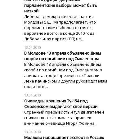
парламентские выборы может быть
низкой
Либерал-демократическая партия
Молдовы (ЛДПМ) предполагает, что
парламентские выборы состоятся,
вероятнее всего, в конце 2010 года.
Либеральная партия (ЛП) не...
13.04.2010
В Молдове 13 апреля объявлено Днем
скорби по погибшим под Смоленском
В Молдове 13 апреля объявлено Днем
скорби по погибшим под Смоленском в
авиакатастрофе президенте Польши
Лехе Качинском и другим руководителям
польского ...
13.04.2010
Очевидцы крушения Ту-154 под
Смоленском выдвигают свои версии
Странный прерывистый гул двигателей
снижающегося самолета привлек
внимание очевидца Игоря Фомина.
13.04.2010
Молдова наращивает экспорт в Россию