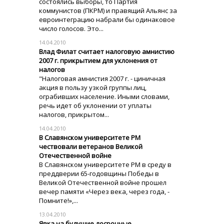
состоялись выборы, то Партия
коммунистов (ПКРМ) и правящий Альянс за
евроинтеграцию набрали бы одинаковое
число голосов. Это...
14.04.2010
Влад Филат считает налоговую амнистию
2007 г. прикрытием для уклонения от
налогов
"Налоговая амнистия 2007 г. - циничная
акция в пользу узкой группы лиц,
ограбивших население. Иными словами,
речь идет об уклонении от уплаты
налогов, прикрытом...
14.04.2010
В Славянском университете РМ
чествовали ветеранов Великой
Отечественной войне
В Славянском университете РМ в среду в
преддверии 65-годовщины Победы в
Великой Отечественной войне прошел
вечер памяти «Через века, через года, -
Помните!»,...
13.04.2010
Явка на будущие досрочные