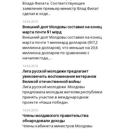
Влада Филата. Соответствующее
заявление премьер-министр Влад Филат
сделал в ходе...
14.04.2010
Внешний долг Молдовы составил на конец
марта почти $1 млрд
Внешний долг Молдовы составил на конец
марта почти 1 миллиард долларов (937,2
миллиона долларов), что меньше на 20,6
миллиона долларов по сравнению с
началом года,...
14.04.2010
Лига русской молодежи предлагает
увековечить воспоминания ветеранов
Великой отечественной войны
Лига русской молодежи Молдовы
предложила молодым жителям республики
принять участие в международном
проекте «Наша победа».
14.04.2010
Члены молдавского правительства
обнародовали доходы
Члены кабинета министров Молдовы