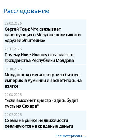
Расследование
22.02.2026
Сергей Ткач: Что связывает
властвующих в Молдове политиков и
«друзей Эпштейна»
23.11.2025
Почему Илие Илашку отказался от
гражданства Республики Молдова
03.10.2025
Молдавская семья построила бизнес-
империю в Румынии и засветилась на
взятке
20.08.2025
"Если высохнет Днестр - здесь будет
пустыня Сахара"
20.07.2025
Схемы на рынке недвижимости
реализуются на краденые деньги
Все материалы →