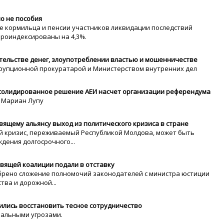
о не пособия
ре кормильца и пенсии участников ликвидации последствий
проиндексированы на 4,3%.
тельстве денег, злоупотреблении властью и мошенничестве
рупционной прокуратарой и Министерством внутренних дел
нсолидированное решение АЕИ насчет организации референдума
и Мариан Лупу
ящему альянсу выход из политического кризиса в стране
ий кризис, переживаемый Республикой Молдова, может быть
дения долгосрочного...
вящей коалиции подали в отставку
брено сложение полномочий законодателей с министра юстиции
тва и дорожной...
лись восстановить тесное сотрудничество
нальными угрозами.