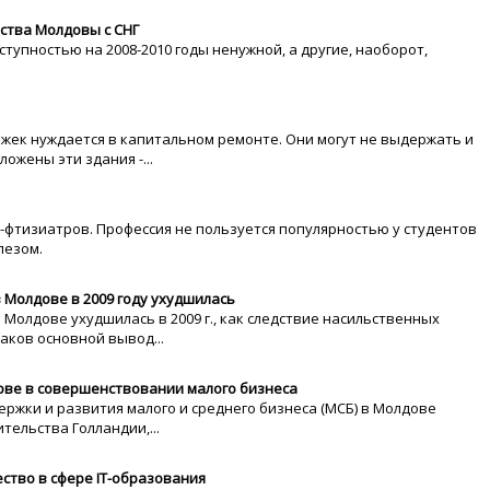
ства Молдовы с СНГ
тупностью на 2008-2010 годы ненужной, а другие, наоборот,
жек нуждается в капитальном ремонте. Они могут не выдержать и
ожены эти здания -...
й-фтизиатров. Профессия не пользуется популярностью у студентов
лезом.
 Молдове в 2009 году ухудшилась
Молдове ухудшилась в 2009 г., как следствие насильственных
аков основной вывод...
ве в совершенствовании малого бизнеса
жки и развития малого и среднего бизнеса (МСБ) в Молдове
ельства Голландии,...
ство в сфере IT-образования