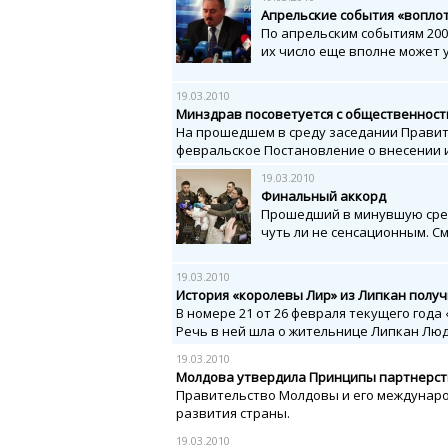
Апрельские события «воплот
По апрельским событиям 200
их число еще вполне может 
19.03.2010
Минздрав посоветуется с общественнос
На прошедшем в среду заседании Прави
февральское Постановление о внесении и
19.03.2010
Финальный аккорд
Прошедший в минувшую сред
чуть ли не сенсационным. См
19.03.2010
История «королевы Лир» из Липкан полу
В номере 21 от 26 февраля текущего года
Речь в ней шла о жительнице Липкан Люд
19.03.2010
Молдова утвердила Принципы партнерств
Правительство Молдовы и его междунаро
развития страны.
19.03.2010