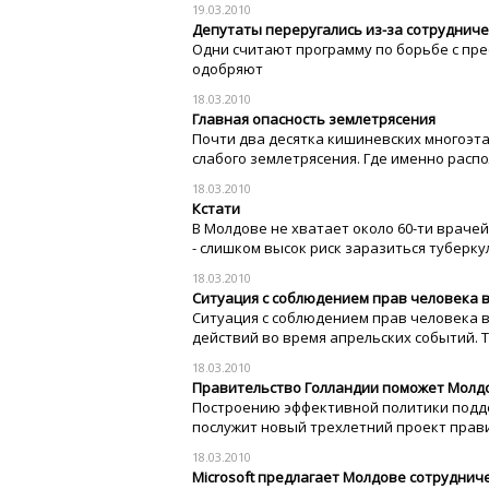
19.03.2010
Депутаты переругались из-за сотрудниче
Одни считают программу по борьбе с прес
одобряют
18.03.2010
Главная опасность землетрясения
Почти два десятка кишиневских многоэта
слабого землетрясения. Где именно распол
18.03.2010
Кстати
В Молдове не хватает около 60-ти враче
- слишком высок риск заразиться туберку
18.03.2010
Ситуация с соблюдением прав человека в
Ситуация с соблюдением прав человека в 
действий во время апрельских событий. Т
18.03.2010
Правительство Голландии поможет Молдо
Построению эффективной политики поддер
послужит новый трехлетний проект правит
18.03.2010
Microsoft предлагает Молдове сотрудниче