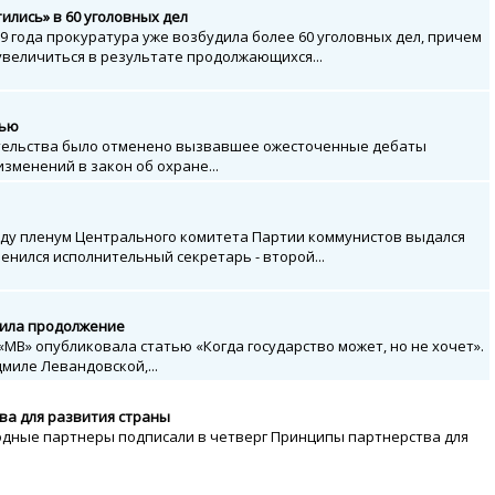
ились» в 60 уголовных дел
9 года прокуратура уже возбудила более 60 уголовных дел, причем
увеличиться в результате продолжающихся...
тью
тельства было отменено вызвавшее ожесточенные дебаты
зменений в закон об охране...
у пленум Центрального комитета Партии коммунистов выдался
енился исполнительный секретарь - второй...
чила продолжение
 «МВ» опубликовала статью «Когда государство может, но не хочет».
миле Левандовской,...
а для развития страны
дные партнеры подписали в четверг Принципы партнерства для