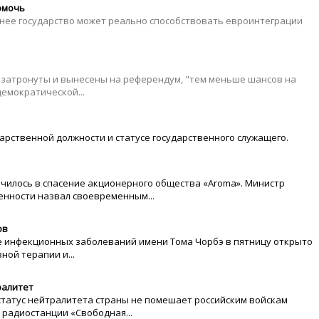
омочь
еднее государство может реально способствовать евроинтеграции
т затронуты и вынесены на референдум, "тем меньше шансов на
демократической...
дарственной должности и статусе государственного служащего.
илось в спасение акционерного общества «Aroma». Министр
енности назвал своевременным...
ов
е инфекционных заболеваний имени Тома Чорбэ в пятницу открыто
ной терапии и...
ралитет
статус нейтралитета страны не помешает российским войскам
 радиостанции «Свободная...