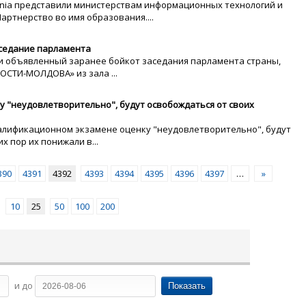
nia представили министерствам информационных технологий и
артнерство во имя образования....
седание парламента
и объявленный заранее бойкот заседания парламента страны,
ОСТИ-МОЛДОВА» из зала ...
 "неудовлетворительно", будут освобождаться от своих
лификационном экзамене оценку "неудовлетворительно", будут
х пор их понижали в...
390
4391
4392
4393
4394
4395
4396
4397
…
»
10
25
50
100
200
и до