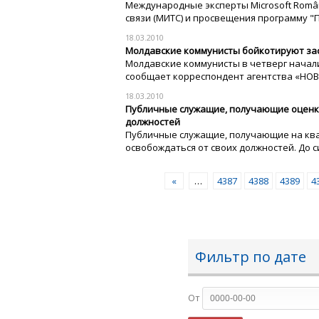
Международные эксперты Microsoft Româ
связи (МИТС) и просвещения программу "П
18.03.2010
Молдавские коммунисты бойкотируют за
Молдавские коммунисты в четверг начал
сообщает корреспондент агентства «НОВ
18.03.2010
Публичные служащие, получающие оценку
должностей
Публичные служащие, получающие на ква
освобождаться от своих должностей. До си
«
…
4387
4388
4389
4
Фильтр по дате
От