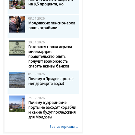
на 9,5 процента, но...
08.01.2026
Молдавских пенсионеров
опять ограбили
30.01.2026
Готовится новая «кража
миллиарда»:
правительство опять
получит возможность
спасать активы банков
05.08.2026
Почему в Приднестровье
нет дефицита воды?
25.07.2026
Почему в украинские
порты не заходят корабли
и какие будут последствия
для Молдовы
Все материалы →