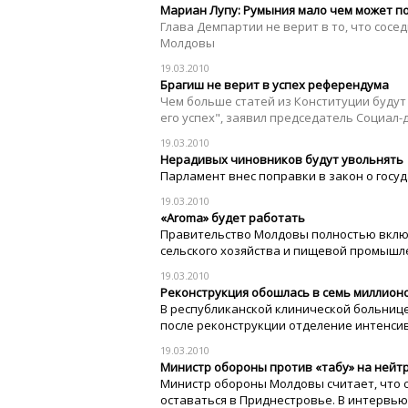
Мариан Лупу: Румыния мало чем может п
Глава Демпартии не верит в то, что сос
Молдовы
19.03.2010
Брагиш не верит в успех референдума
Чем больше статей из Конституции буду
его успех", заявил председатель Социал-
19.03.2010
Нерадивых чиновников будут увольнять
Парламент внес поправки в закон о госу
19.03.2010
«Aroma» будет работать
Правительство Молдовы полностью включ
сельского хозяйства и пищевой промышл
19.03.2010
Реконструкция обошлась в семь миллион
В республиканской клинической больниц
после реконструкции отделение интенсив
19.03.2010
Министр обороны против «табу» на нейт
Министр обороны Молдовы считает, что 
оставаться в Приднестровье. В интервью