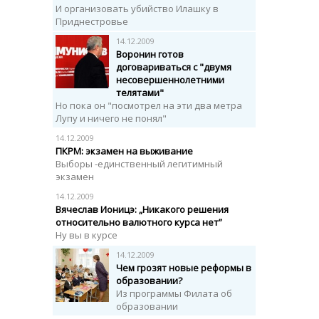
И организовать убийство Илашку в
Приднестровье
14.12.2009
Воронин готов
договариваться с "двумя
несовершеннолетними
телятами"
Но пока он "посмотрел на эти два метра
Лупу и ничего не понял"
14.12.2009
ПКРМ: экзамен на выживание
Выборы -единственный легитимный
экзамен
14.12.2009
Вячеслав Ионицэ: „Никакого решения
относительно валютного курса нет”
Ну вы в курсе
14.12.2009
Чем грозят новые реформы в
образовании?
Из программы Филата об
образовании