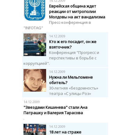
14.12.2009
Еврейская община ждет
реакции от митрополии
Молдовы на акт вандализма
Пресс-конференция в
"INFOTAG"
14.12.2009
Кто ж его посадит, он же
взяточник?
Конференция "Прогресс и
перспективы в борьбе с
коррупцией".
14.12.2009
Нужна ли Мельпомене
обитель?
30-летняя «бездомность»
театра «С улицы Роз»
14.12.2009
"Звездами Кишинева" стали Ана
Патрашку и Валерия Тарасова
.
14.12.2009
18 лет на страже