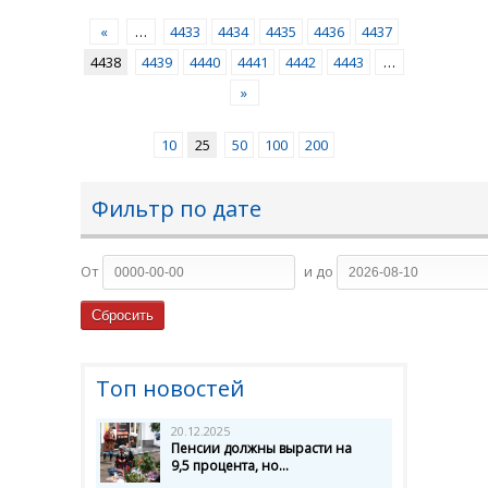
«
…
4433
4434
4435
4436
4437
4438
4439
4440
4441
4442
4443
…
»
10
25
50
100
200
Фильтр по дате
От
и до
Топ новостей
20.12.2025
Пенсии должны вырасти на
9,5 процента, но...