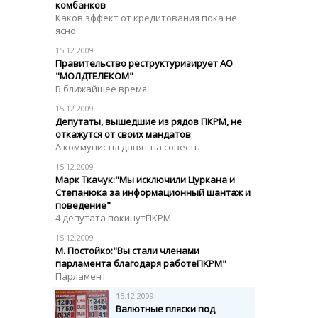
комбанков
Каков эффект от кредитования пока не
ясно
15.12.2009
Правительство реструктуризирует АО
"МОЛДТЕЛЕКОМ"
В ближайшее время
15.12.2009
Депутаты, вышедшие из рядов ПКРМ, не
откажутся от своих мандатов
А коммунисты давят на совесть
15.12.2009
Марк Ткачук:"Мы исключили Цуркана и
Степанюка за информационный шантаж и
поведение"
4 депутата покинутПКРМ
15.12.2009
М. Постойко:"Вы стали членами
парламента благодаря работеПКРМ"
Парламент
15.12.2009
Валютные пляски под