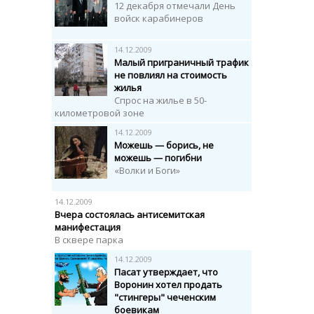
12 декабря отмечали День
войск карабинеров
14.12.2009
Малый приграничный трафик
не повлиял на стоимость
жилья
Спрос на жилье в 50-
километровой зоне
14.12.2009
Можешь — борись, не
можешь — погибни
«Волки и Боги»
14.12.2009
Вчера состоялась антисемитская
манифестация
В сквере парка
14.12.2009
Пасат утверждает, что
Воронин хотел продать
"стингеры" чеченским
боевикам