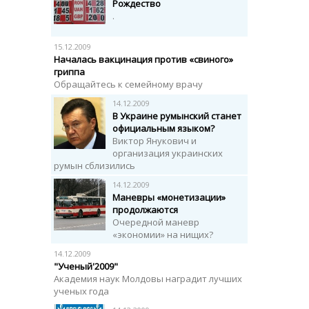
Рождество
.
15.12.2009
Началась вакцинация против «свиного»
гриппа
Обращайтесь к семейному врачу
14.12.2009
В Украине румынский станет
официальным языком?
Виктор Янукович и
организация украинских
румын сблизились
14.12.2009
Маневры «монетизации»
продолжаются
Очередной маневр
«экономии» на нищих?
14.12.2009
"Ученый'2009"
Академия наук Молдовы наградит лучших
ученых года