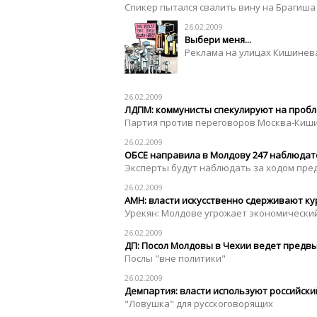
Спикер пытался свалить вину на Брагиша
26.02.2009
Выбери меня...
Реклама на улицах Кишинев
26.02.2009
ЛДПМ: коммунисты спекулируют на проб
Партия против переговоров Москва-Киш
26.02.2009
ОБСЕ направила в Молдову 247 наблюдат
Эксперты будут наблюдать за ходом пр
26.02.2009
АМН: власти искусственно сдерживают ку
Урекян: Молдове угрожает экономически
26.02.2009
ДП: Посол Молдовы в Чехии ведет предв
Послы "вне политики"
26.02.2009
Демпартия: власти используют российск
"Ловушка" для русскоговорящих