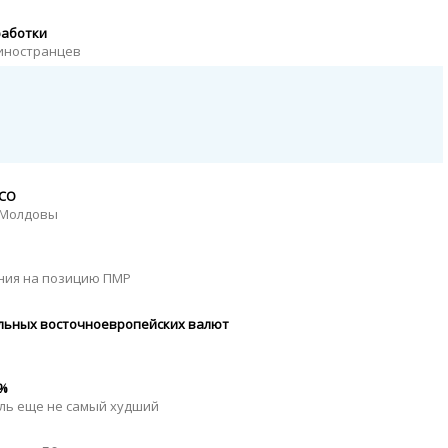
работки
 иностранцев
CCO
 Молдовы
ения на позицию ПМР
ильных восточноевропейских валют
0%
ель еще не самый худший