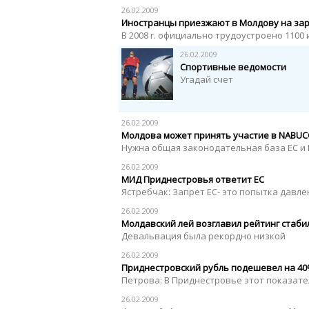
26.02.2009
Иностранцы приезжают в Молдову на за
В 2008 г. официально трудоустроено 1100
26.02.2009
Спортивные ведомости
Угадай счет
26.02.2009
Молдова может принять участие в NABU
Нужна общая законодательная база ЕС и
26.02.2009
МИД Приднестровья ответит ЕС
Ястребчак: Запрет ЕС- это попытка давл
26.02.2009
Молдавский лей возглавил рейтинг стаб
Девальвация была рекордно низкой
26.02.2009
Приднестровский рубль подешевел на 4
Петрова: В Приднестровье этот показат
26.02.2009