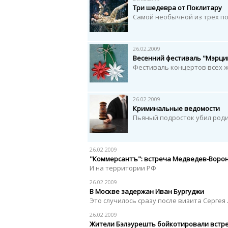
Три шедевра от Поклитару
Самой необычной из трех по
26.02.2009
Весенний фестиваль "Мэрци
Фестиваль концертов всех ж
26.02.2009
Криминальные ведомости
Пьяный подросток убил род
26.02.2009
"Коммерсантъ": встреча Медведев-Ворони
И на территории РФ
26.02.2009
В Москве задержан Иван Бургуджи
Это случилось сразу после визита Серге
26.02.2009
Жители Бэлэурешть бойкотировали встре