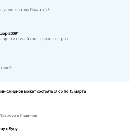
становок стала Палата N6
шор-2009"
анров и стилей самых разных стран
ителей
н-Смирнов может состояться с 5 по 15 марта
я Лаврова в Кишинев
чу с Лупу