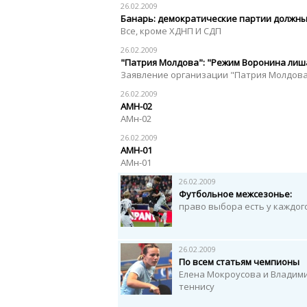
26.02.2009
Банарь: демократические партии должн
Все, кроме ХДНП И СДП
26.02.2009
"Патрия Молдова": "Режим Воронина лиша
Заявление организации "Патрия Молдов
26.02.2009
АМН-02
АМн-02
26.02.2009
АМН-01
АМн-01
26.02.2009
Футбольное межсезонье:
право выбора есть у каждог
26.02.2009
По всем статьям чемпионы
Елена Мокроусова и Владим
теннису