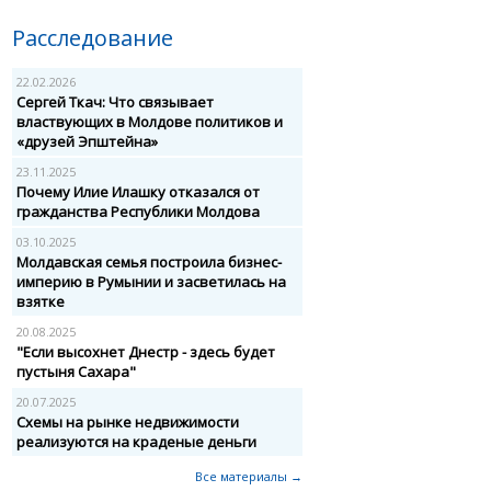
Расследование
22.02.2026
Сергей Ткач: Что связывает
властвующих в Молдове политиков и
«друзей Эпштейна»
23.11.2025
Почему Илие Илашку отказался от
гражданства Республики Молдова
03.10.2025
Молдавская семья построила бизнес-
империю в Румынии и засветилась на
взятке
20.08.2025
"Если высохнет Днестр - здесь будет
пустыня Сахара"
20.07.2025
Схемы на рынке недвижимости
реализуются на краденые деньги
Все материалы →