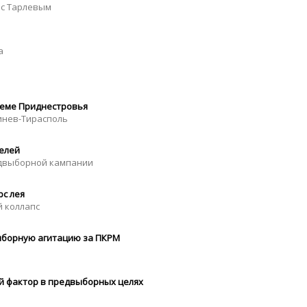
 с Тарлевым
а
леме Приднестровья
инев-Тирасполь
елей
едвыборной кампании
рс лея
й коллапс
ыборную агитацию за ПКРМ
ий фактор в предвыборных целях