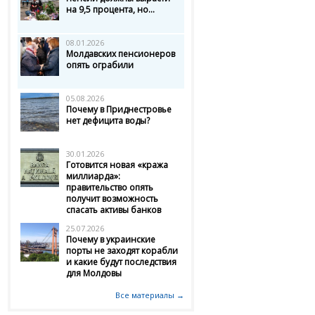
на 9,5 процента, но...
08.01.2026
Молдавских пенсионеров
опять ограбили
05.08.2026
Почему в Приднестровье
нет дефицита воды?
30.01.2026
Готовится новая «кража
миллиарда»:
правительство опять
получит возможность
спасать активы банков
25.07.2026
Почему в украинские
порты не заходят корабли
и какие будут последствия
для Молдовы
Все материалы →