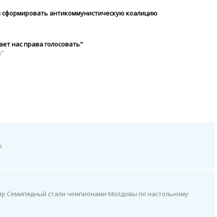
ы сформировать антикоммунистическую коалицию
ет нас права голосовать"
а"
о
ир Семипядный стали чемпионами Молдовы по настольному