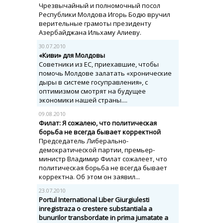
Чрезвычайный и полномочный посол
Республики Молдова Игорь Бодю вручил
верительные грамоты президенту
Азербайджана Ильхаму Алиеву.
30.07.2010
«Киви» для Молдовы
Советники из ЕС, приехавшие, чтобы
помочь Молдове залатать «хронические
дыры в системе госуправления», с
оптимизмом смотрят на будущее
экономики нашей страны....
09.08.2010
Филат: Я сожалею, что политическая
борьба не всегда бывает корректной
Председатель Либерально-
демократической партии, премьер-
министр Владимир Филат сожалеет, что
политическая борьба не всегда бывает
корректна. Об этом он заявил...
23.07.2010
Portul International Liber Giurgiulesti
inregistraza o crestere substantiala a
bunurilor transbordate in prima jumatate a