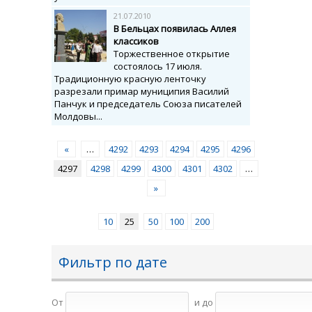
21.07.2010
В Бельцах появилась Аллея
классиков
Торжественное открытие
состоялось 17 июля.
Традиционную красную ленточку
разрезали примар муниципия Василий
Панчук и председатель Союза писателей
Молдовы...
«
…
4292
4293
4294
4295
4296
4297
4298
4299
4300
4301
4302
…
»
10
25
50
100
200
Фильтр по дате
От
и до