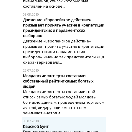
бизнесменов, список которых был
составлен на основе...
09.08.2010
Движение «Европейское действие»
призывает принять участие в «репетиции
президентских и парламентских
выборов»
Движение «Европейское действие»
призывает принять участие в «репетиции
президентских и парламентских
выборов». Именно так представители ДЕД
охарактеризовали...
23.07.2010
Молдавские эксперты составили
собственный рейтинг самых богатых
людей
Молдавские эксперты составили свой
список самых богатых людей Молдовы.
Согнасно данным, приведенным порталом
ava.md, лидирующие места в нем
занимают Анатол и...
30.07.2010
Квасной бунт
Главная государственная инспекция по