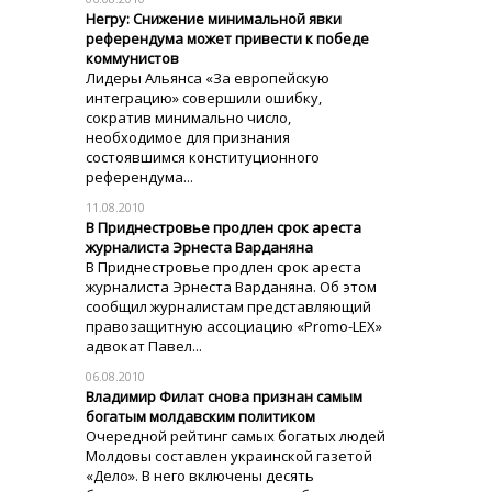
Негру: Снижение минимальной явки
референдума может привести к победе
коммунистов
Лидеры Альянса «За европейскую
интеграцию» совершили ошибку,
сократив минимально число,
необходимое для признания
состоявшимся конституционного
референдума...
11.08.2010
В Приднестровье продлен срок ареста
журналиста Эрнеста Варданяна
В Приднестровье продлен срок ареста
журналиста Эрнеста Варданяна. Об этом
сообщил журналистам представляющий
правозащитную ассоциацию «Promo-LEX»
адвокат Павел...
06.08.2010
Владимир Филат снова признан самым
богатым молдавским политиком
Очередной рейтинг самых богатых людей
Молдовы составлен украинской газетой
«Дело». В него включены десять