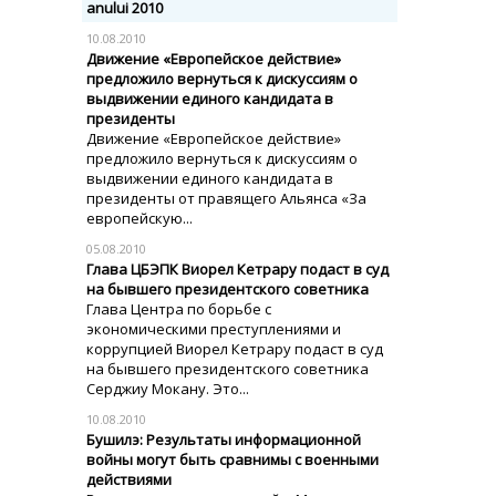
anului 2010
10.08.2010
Движение «Европейское действие»
предложило вернуться к дискуссиям о
выдвижении единого кандидата в
президенты
Движение «Европейское действие»
предложило вернуться к дискуссиям о
выдвижении единого кандидата в
президенты от правящего Альянса «За
европейскую...
05.08.2010
Глава ЦБЭПК Виорел Кетрару подаст в суд
на бывшего президентского советника
Глава Центра по борьбе с
экономическими преступлениями и
коррупцией Виорел Кетрару подаст в суд
на бывшего президентского советника
Серджиу Мокану. Это...
10.08.2010
Бушилэ: Результаты информационной
войны могут быть сравнимы с военными
действиями