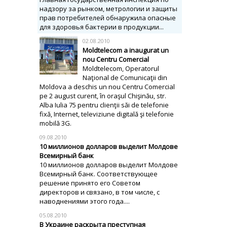
надзору за рынком, метрологии и защиты
прав потребителей обнаружила опасные
для здоровья бактерии в продукции...
02.08.2010
Moldtelecom a inaugurat un
nou Centru Comercial
Moldtelecom, Operatorul
Naţional de Comunicaţii din
Moldova a deschis un nou Centru Comercial
pe 2 august curent, în oraşul Chişinău, str.
Alba Iulia 75 pentru clienţii săi de telefonie
fixă, Internet, televiziune digitală şi telefonie
mobilă 3G.
09.08.2010
10 миллионов долларов выделит Молдове
Всемирный банк
10 миллионов долларов выделит Молдове
Всемирный банк. Соответствующее
решение принято его Советом
директоров и связано, в том числе, с
наводнениями этого года....
05.08.2010
В Украине раскрыта преступная