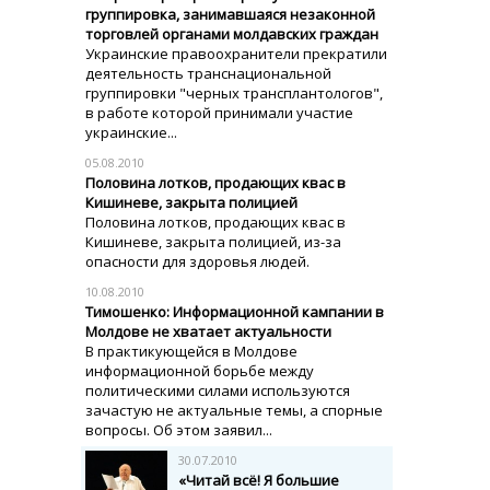
группировка, занимавшаяся незаконной
торговлей органами молдавских граждан
Украинские правоохранители прекратили
деятельность транснациональной
группировки "черных трансплантологов",
в работе которой принимали участие
украинские...
05.08.2010
Половина лотков, продающих квас в
Кишиневе, закрыта полицией
Половина лотков, продающих квас в
Кишиневе, закрыта полицией, из-за
опасности для здоровья людей.
10.08.2010
Тимошенко: Информационной кампании в
Молдове не хватает актуальности
В практикующейся в Молдове
информационной борьбе между
политическими силами используются
зачастую не актуальные темы, а спорные
вопросы. Об этом заявил...
30.07.2010
«Читай всё! Я большие