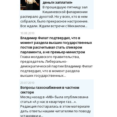
деньги заплатил»
В прошедшую пятницу зал
Кишиневской филармонии
распирало духотой. Но у всех, кто в нем
собрался, было прекрасное настроение.
Все ждали. Ждали встречи с Михаилом...
10.08.2010
Владимир Филат подтвердил, что в
момент раздела высших государственных
постов рассчитывал стать спикером
парламента, а не премьер-министром
Глава молдавского правительства,
председатель Либерально-
демократической партии Владимир Филат
подтвердил, что в момент раздела
высших государственных...
23.07.2010
Вопросы газоснабжения в частном
секторе
Месяц назад в «МВ» была опубликована
статья «А у нас в квартире газ…».
Редакция постаралась в этом материале
дать ответы нашим читателям по поводу
установки и...