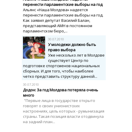
перенести парламентские выборы на год
Альянс «Наша Молдова» надеется
перенести парламентские выборы на год.
Как заявил депутат Василий Балан,
представляющий АМН в постоянном
парламентском бюро,...
30.07.2010
У молодежи должно быть
право выбора
Уже несколько лет в Молдове
существует Центр по
подготовке спортсменов национальных
сборных. И для того, чтобы наиболее
четко представить структуру данной...
30.07.2010
Додон: За год Молдова потеряла очень
много
"Первые лица в государстве открыто
говорят о своих унионистских
настроениях, цель которых - румынизация
страны. Такая позиция власти отодвинула
на задний план...