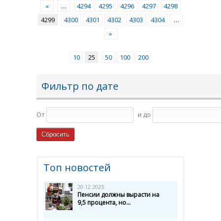
«
…
4294
4295
4296
4297
4298
4299
4300
4301
4302
4303
4304
…
»
10
25
50
100
200
Фильтр по дате
От
и до
Топ новостей
20.12.2025
Пенсии должны вырасти на
9,5 процента, но...