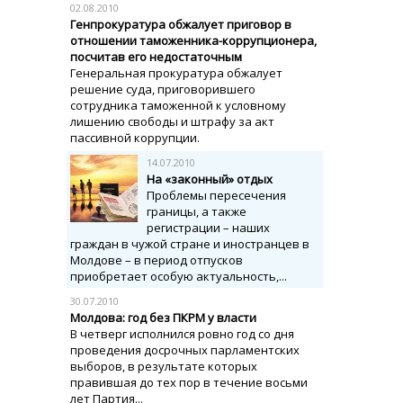
02.08.2010
Генпрокуратура обжалует приговор в
отношении таможенника-коррупционера,
посчитав его недостаточным
Генеральная прокуратура обжалует
решение суда, приговорившего
сотрудника таможенной к условному
лишению свободы и штрафу за акт
пассивной коррупции.
14.07.2010
На «законный» отдых
Проблемы пересечения
границы, а также
регистрации – наших
граждан в чужой стране и иностранцев в
Молдове – в период отпусков
приобретает особую актуальность,...
30.07.2010
Молдова: год без ПКРМ у власти
В четверг исполнился ровно год со дня
проведения досрочных парламентских
выборов, в результате которых
правившая до тех пор в течение восьми
лет Партия...