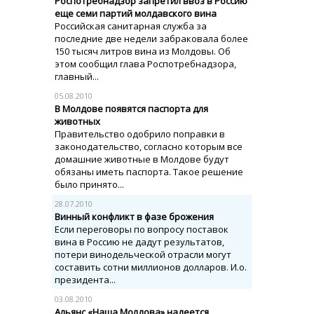
Роспотребнадзор запретил ввоз в Россию
еще семи партий молдавского вина
Российская санитарная служба за
последние две недели забраковала более
150 тысяч литров вина из Молдовы. Об
этом сообщил глава Роспотребнадзора,
главный...
05.08.2010
В Молдове появятся паспорта для
животных
Правительство одобрило поправки в
законодательство, согласно которым все
домашние животные в Молдове будут
обязаны иметь паспорта. Такое решение
было принято...
28.07.2010
Винный конфликт в фазе брожения
Если переговоры по вопросу поставок
вина в Россию не дадут результатов,
потери винодельческой отрасли могут
составить сотни миллионов долларов. И.о.
президента...
03.08.2010
Альянс «Наша Молдова» надеется