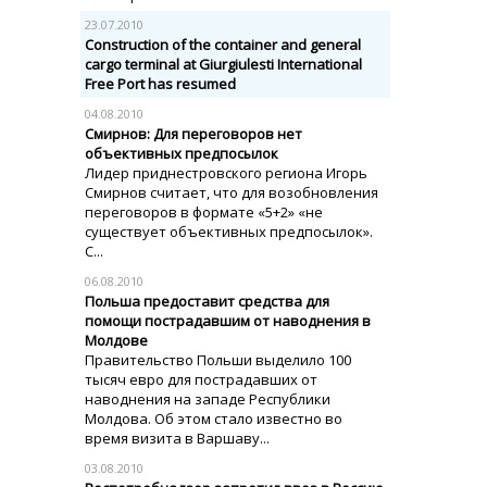
23.07.2010
Construction of the container and general
cargo terminal at Giurgiulesti International
Free Port has resumed
04.08.2010
Смирнов: Для переговоров нет
объективных предпосылок
Лидер приднестровского региона Игорь
Смирнов считает, что для возобновления
переговоров в формате «5+2» «не
существует объективных предпосылок».
С...
06.08.2010
Польша предоставит средства для
помощи пострадавшим от наводнения в
Молдове
Правительство Польши выделило 100
тысяч евро для пострадавших от
наводнения на западе Республики
Молдова. Об этом стало известно во
время визита в Варшаву...
03.08.2010