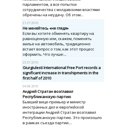
парламентом, а все попытки
сотрудничества с молдавскими властями
обречены на неудачу. Об этом...
21.07.2010
Не меняйтесь «не глядя»
Если вы хотите обменять квартиру на
равноценную или, скажем, поменять
жилье на автомобиль, традиционно
встает вопрос о том, как этот процесс
оформить. Что лучше:...
23.07.2010
Giurgiulesti International Free Port records a
significant increase in transhipments in the
first half of 2010
04.08.2010
Андрей Стратан возглавил
Республиканскую партию
Бывший вице-премьер и министр
иностранных дел и европейской
интеграции Андрей Стратан возглавил
Республиканскую партию. Это произошло
в рамках съезда партии....