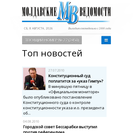
СБ, 8 АВГУСТА, 2026
Выходит еженедельно с 2000 года
ТЕКУЩИЙ НОМЕР № 27 (2450)
Топ новостей
27.07.2010
Конституционный суд
поплатится за «указ Гимпу»?
В минувшую пятницу в
«Официальном мониторе»
было опубликовано постановление
Конституционного суда о контроле
конституционности указа и.о. президента
об...
04.08.2010
Городской совет Бессарабки выступил
против референдума