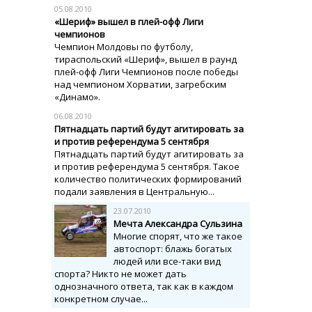
05.08.2010
«Шериф» вышел в плей-офф Лиги
чемпионов
Чемпион Молдовы по футболу,
тираспольский «Шериф», вышел в раунд
плей-офф Лиги Чемпионов после победы
над чемпионом Хорватии, загребским
«Динамо».
06.08.2010
Пятнадцать партий будут агитировать за
и против референдума 5 сентября
Пятнадцать партий будут агитировать за
и против референдума 5 сентября. Такое
количество политических формирований
подали заявления в Центральную...
23.07.2010
Мечта Александра Сульзина
Многие спорят, что же такое
автоспорт: блажь богатых
людей или все-таки вид
спорта? Никто не может дать
однозначного ответа, так как в каждом
конкретном случае...