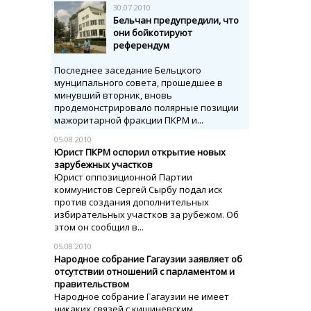
30.07.2010
Бельчан предупредили, что
они бойкотируют
референдум
Последнее заседание Бельцкого
мунципального совета, прошедшее в
минувший вторник, вновь
продемонстрировало полярные позиции
мажоритарной фракции ПКРМ и...
05.08.2010
Юрист ПКРМ оспорил открытие новых
зарубежных участков
Юрист оппозиционной Партии
коммунистов Сергей Сырбу подал иск
против создания дополнительных
избирательных участков за рубежом. Об
этом он сообщил в...
05.08.2010
Народное собрание Гагаузии заявляет об
отсутствии отношений с парламентом и
правительством
Народное собрание Гагаузии не имеет
никаких связей с кишиневским