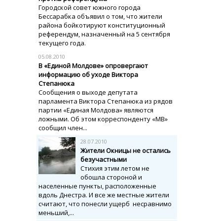
Городской совет южного города
Бессарабка объявил о том, что жители
района бойкотируют конституционный
референдум, назначенный на 5 сентября
текущего года.
05.08.2010
В «Единой Молдове» опровергают
информацию об уходе Виктора
Степанюка
Сообщения о выходе депутата
парламента Виктора Степанюка из рядов
партии «Единая Молдова» являются
ложными. Об этом корреспонденту «МВ»
сообщил член...
28.07.2010
Жители Окницы не остались
безучастными
Стихия этим летом не
обошла стороной и
населенные пункты, расположенные
вдоль Днестра. И все же местные жители
считают, что понесли ущерб несравнимо
меньший,...