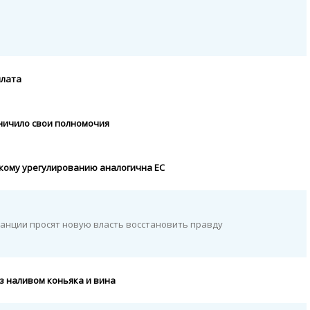
илата
ничило свои полномочия
кому урегулированию аналогична ЕС
анции просят новую власть восстановить правду
з наливом коньяка и вина