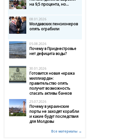
на 9,5 процента, но...
08.01.2026
Молдавских пенсионеров
опять ограбили
05.08.2026
Почему в Приднестровье
нет дефицита воды?
30.01.2026
Готовится новая «кража
миллиарда»:
правительство опять
получит возможность
спасать активы банков
25.07.2026
Почему в украинские
порты не заходят корабли
и какие будут последствия
для Молдовы
Все материалы →