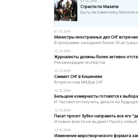
07.10.2009
Страсти по Мазепе
Быть ли памятнику Мазепе 
07.10.2009
Министры иностранных дел СНГ встреча
В программе заседания более 20 актуаль
12.10.2009
Журналисты должны более активно отста
Рекомендации экспертов
10.10.2009
Саммит СНГ в Кишиневе
Встреча глав МИДов СНГ
12.10.2009
Бельцкие коммунисты готовятся к выбор
И "пытаются получить деньги на будущ
12.10.2009
Пасат просит Зубко направить все его "де
И новые власти не выдают Пасату новый
13.10.2009
Изменение миротворческого формата зав