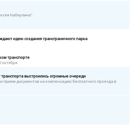
ексея Набиулина"
ждают идею создания трансграничного парка
ском транспорте
0 октября
у транспорта выстроились огромные очереди
ли прием документов на компенсацию бесплатного проезда в