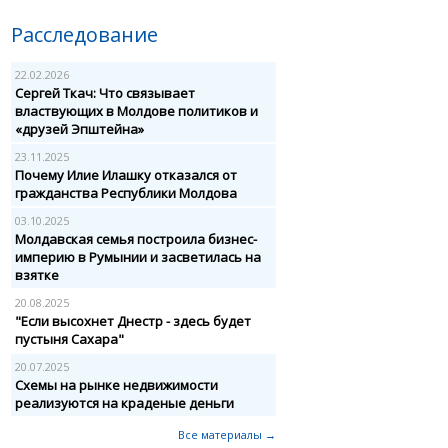
Расследование
22.02.2026
Сергей Ткач: Что связывает
властвующих в Молдове политиков и
«друзей Эпштейна»
23.11.2025
Почему Илие Илашку отказался от
гражданства Республики Молдова
03.10.2025
Молдавская семья построила бизнес-
империю в Румынии и засветилась на
взятке
20.08.2025
"Если высохнет Днестр - здесь будет
пустыня Сахара"
20.07.2025
Схемы на рынке недвижимости
реализуются на краденые деньги
Все материалы →