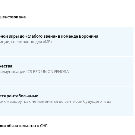
ршенствована
рной икры до «слабого звена» в команде Воронина
лиции, специально для «МВ»
чества
ммуникации ICS RED UNION FENOSA
тся рентабельными
ких маршрутках не изменится до сентября будущего года
вои обязательства в СНГ