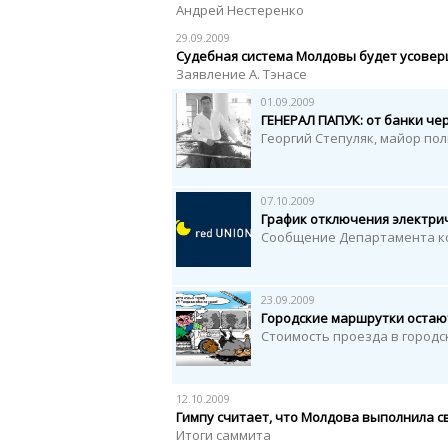
Андрей Нестеренко
29.09.2009
Судебная система Молдовы будет усове
Заявление А. Тэнасе
01.09.2009
ГЕНЕРАЛ ПАПУК: от банки че
Георгий Степуляк, майор по
07.10.2009
График отключения электри
Сообщение Департамента ко
23.09.2009
Городские маршрутки остаю
Стоимость проезда в городс
12.10.2009
Гимпу считает, что Молдова выполнила с
Итоги саммита