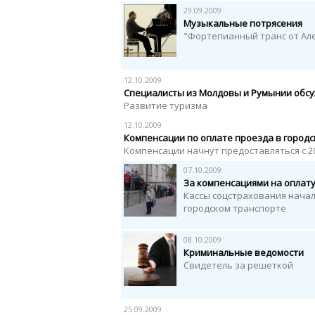
29.09.2009
Музыкальные потрясения
"Фортепианный транс от Ал
12.10.2009
Специалисты из Молдовы и Румынии обсу
Развитие туризма
12.10.2009
Компенсации по оплате проезда в город
Компенсации начнут предоставляться с 2
07.10.2009
За компенсациями на оплат
Кассы соцстрахования нача
городском транспорте
08.10.2009
Криминальные ведомости
Свидетель за решеткой
25.09.2009