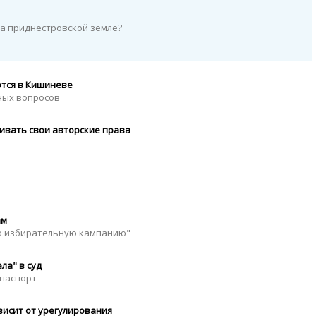
на приднестровской земле?
ются в Кишиневе
ных вопросов
ивать свои авторские права
ам
ую избирательную кампанию"
ла" в суд
 паспорт
исит от урегулирования