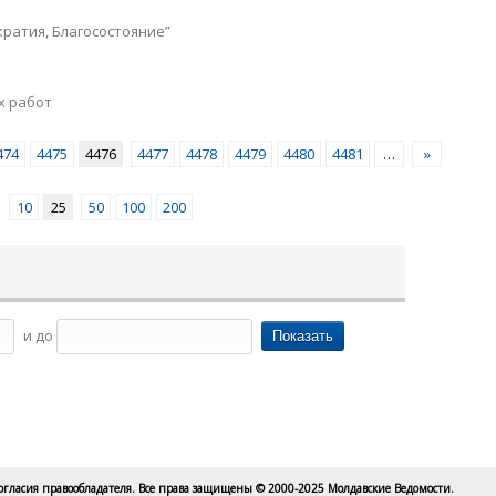
кратия, Благосостояние”
х работ
474
4475
4476
4477
4478
4479
4480
4481
…
»
10
25
50
100
200
и до
согласия правообладателя. Все права защищены © 2000-2025 Молдавские Ведомости.