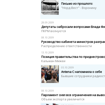
Письмо из прошлого:
"Норд-Вест" - Воронину
28.09.2009
Депутаты забросали вопросами Влада Ф
ПКРМ волнуется
08.10.2009
Руководство кабинета министров разгра
Распределение ответственности
13.10.2009
Позиция правительства по приднестровс
Кальман Мижеи
05.10.2009
Antena C напомнила о себе
Бывшие сотрудники радиост
08.10.2009
Парламент снял все ограничения на выво
Объем экспорта увеличится