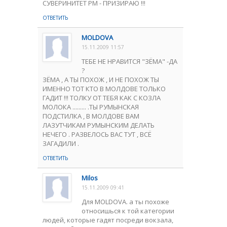
СУВЕРИНИТЕТ РМ - ПРИЗИРАЮ !!!
ОТВЕТИТЬ
MOLDOVA
15.11.2009 11:57
ТЕБЕ НЕ НРАВИТСЯ "ЗЁМА" -ДА
?
ЗЁМА , А ТЫ ПОХОЖ , И НЕ ПОХОЖ ТЫ
ИМЕННО ТОТ КТО В МОЛДОВЕ ТОЛЬКО
ГАДИТ !!! ТОЛКУ ОТ ТЕБЯ КАК С КОЗЛА
МОЛОКА ......... .ТЫ РУМЫНСКАЯ
ПОДСТИЛКА , В МОЛДОВЕ ВАМ
ЛАЗУТЧИКАМ РУМЫНСКИМ ДЕЛАТЬ
НЕЧЕГО . РАЗВЕЛОСЬ ВАС ТУТ , ВСЁ
ЗАГАДИЛИ .
ОТВЕТИТЬ
Milos
15.11.2009 09:41
Для MOLDOVA. а ты похоже
относишься к той категории
людей, которые гадят посреди вокзала,