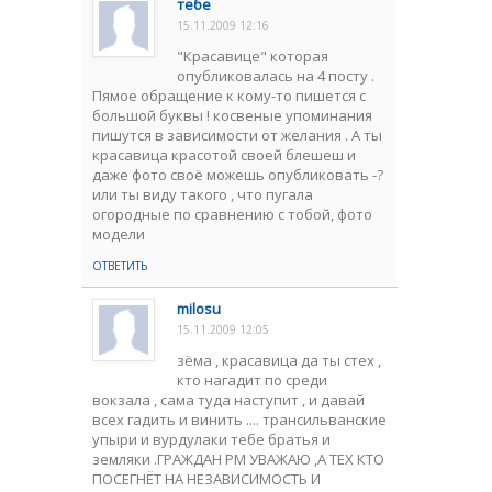
тебе
15.11.2009 12:16
"Красавице" которая
опубликовалась на 4 посту .
Пямое обращение к кому-то пишется с
большой буквы ! косвеные упоминания
пишутся в зависимости от желания . А ты
красавица красотой своей блешеш и
даже фото своё можешь опубликовать -?
или ты виду такого , что пугала
огородные по сравнению с тобой, фото
модели
ОТВЕТИТЬ
milosu
15.11.2009 12:05
зёма , красавица да ты стех ,
кто нагадит по среди
вокзала , сама туда наступит , и давай
всех гадить и винить .... трансильванские
упыри и вурдулаки тебе братья и
земляки .ГРАЖДАН РМ УВАЖАЮ ,А ТЕХ КТО
ПОСЕГНЁТ НА НЕЗАВИСИМОСТЬ И