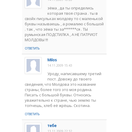
зёма , да ты определись
которая твоя страна . ты в
свойх писульках молдову то с маленькой
буквы называешь , а ромалию с большой
. так , что зёма ты за******ся . ТЫ
румынская ПОДСТИЛКА , А НЕ ПАТРИОТ
МОЛДОВЫ !!!
ОТВЕТИТЬ
Milos
14.11.2009 15:43
Уроду, написавшему третий
пост. Довожу до твоего
сведения, что Молдова это название
страны, более того это моя родина.
Писать с большой буквы. Относись
уважительно к стране, чью землю ты
топчешь, хлеб её жрёшь. Скотина.
ОТВЕТИТЬ
тебе
13.11.2009 22:32