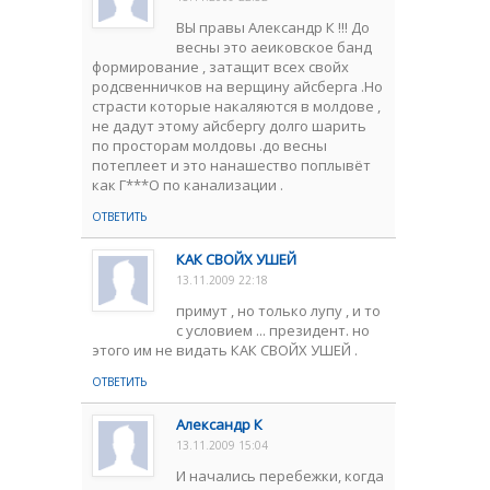
ВЫ правы Александр К !!! До
весны это аеиковское банд
формирование , затащит всех свойх
родсвенничков на верщину айсберга .Но
страсти которые накаляются в молдове ,
не дадут этому айсбергу долго шарить
по просторам молдовы .до весны
потеплеет и это нанашество поплывёт
как Г***О по канализации .
ОТВЕТИТЬ
КАК СВОЙХ УШЕЙ
13.11.2009 22:18
примут , но только лупу , и то
с условием ... президент. но
этого им не видать КАК СВОЙХ УШЕЙ .
ОТВЕТИТЬ
Александр К
13.11.2009 15:04
И начались перебежки, когда