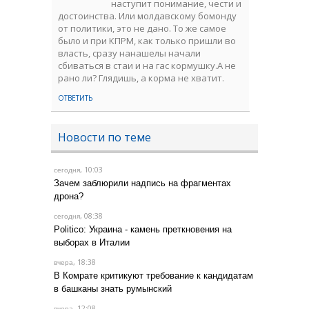
наступит понимание, чести и
достоинства. Или молдавскому бомонду
от политики, это не дано. То же самое
было и при КПРМ, как только пришли во
власть, сразу нанашелы начали
сбиваться в стаи и на гас кормушку.А не
рано ли? Глядишь, а корма не хватит.
ОТВЕТИТЬ
Новости по теме
, 10:03
сегодня
Зачем заблюрили надпись на фрагментах
дрона?
, 08:38
сегодня
Politico: Украина - камень преткновения на
выборах в Италии
, 18:38
вчера
В Комрате критикуют требование к кандидатам
в башканы знать румынский
, 12:08
вчера