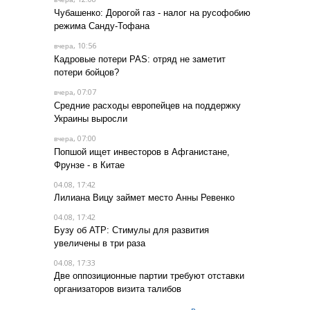
Чубашенко: Дорогой газ - налог на русофобию
режима Санду-Тофана
, 10:56
вчера
Кадровые потери PAS: отряд не заметит
потери бойцов?
, 07:07
вчера
Средние расходы европейцев на поддержку
Украины выросли
, 07:00
вчера
Попшой ищет инвесторов в Афганистане,
Фрунзе - в Китае
04.08, 17:42
Лилиана Вицу займет место Анны Ревенко
04.08, 17:42
Бузу об АТР: Стимулы для развития
увеличены в три раза
04.08, 17:33
Две оппозиционные партии требуют отставки
организаторов визита талибов