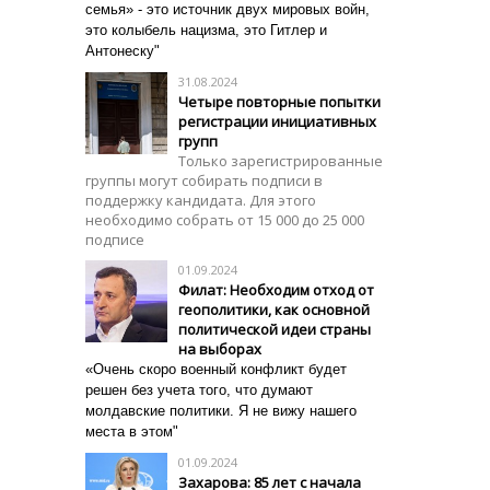
семья» - это источник двух мировых войн,
это колыбель нацизма, это Гитлер и
Антонеску"
31.08.2024
Четыре повторные попытки
регистрации инициативных
групп
Только зарегистрированные
группы могут собирать подписи в
поддержку кандидата. Для этого
необходимо собрать от 15 000 до 25 000
подписе
01.09.2024
Филат: Необходим отход от
геополитики, как основной
политической идеи страны
на выборах
«Очень скоро военный конфликт будет
решен без учета того, что думают
молдавские политики. Я не вижу нашего
места в этом"
01.09.2024
Захарова: 85 лет с начала