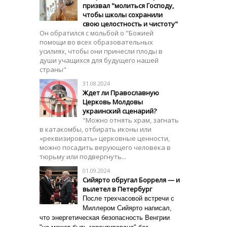
призвал "молиться Господу,
чтобы школы сохранили
свою целостность и чистоту"
Он обратился с мольбой о "Божией
помощи во всех образовательных
усилиях, чтобы они принесли плоды в
души учащихся для будущего нашей
страны"
31.08.2024
Ждет ли Православную
Церковь Молдовы
украинский сценарий?
"Можно отнять храм, загнать
в катакомбы, отбирать иконы или
«реквизировать» церковные ценности,
можно посадить верующего человека в
тюрьму или подвергнуть...
01.09.2024
Сийярто обругал Борреля — и
вылетел в Петербург
После трехчасовой встречи с
Миллером Сийярто написал,
что энергетическая безопасность Венгрии