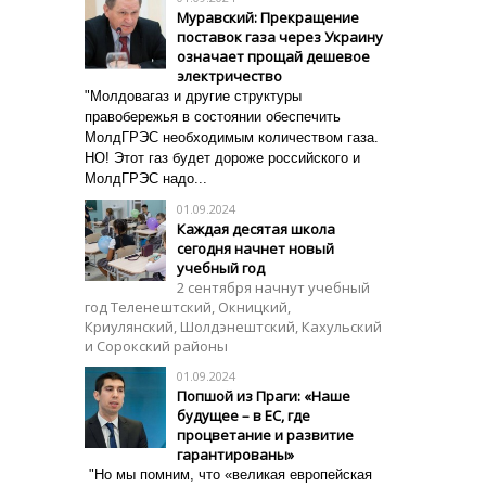
Муравский: Прекращение
поставок газа через Украину
означает прощай дешевое
электричество
"Молдовагаз и другие структуры
правобережья в состоянии обеспечить
МолдГРЭС необходимым количеством газа.
НО! Этот газ будет дороже российского и
МолдГРЭС надо...
01.09.2024
Каждая десятая школа
сегодня начнет новый
учебный год
2 сентября начнут учебный
год Теленештский, Окницкий,
Криулянский, Шолдэнештский, Кахульский
и Сорокский районы
01.09.2024
Попшой из Праги: «Наше
будущее – в ЕС, где
процветание и развитие
гарантированы»
"Но мы помним, что «великая европейская