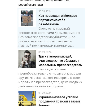
"не может быть гарантирована" без
российского газа
30.08.2024
Как правящая в Молдове
партия сама себя
разоблачила
Сколько не называй
оппонентов «агентами Кремля», именно
PAS сама представила убийственное
доказательство того, что является
партией политических наемников....
01.09.2024
Три категории людей,
считающих, что обладают
моральным превосходством
Эти люди склонны
пренебрежительно относиться к морали
других, что заставляет их верить в свое
моральное превосходство, даже когда их
действия показывают прямо...
01.09.2024
Украина назвала условие
продления транзита газа в
Европу