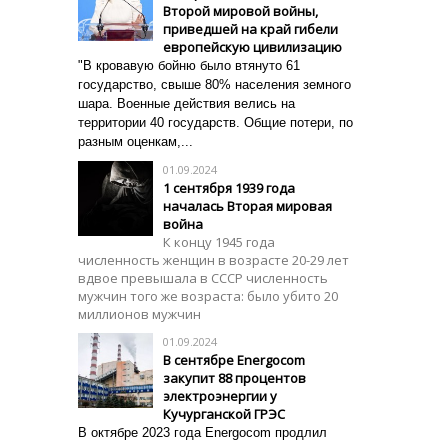
Второй мировой войны,
приведшей на край гибели
европейскую цивилизацию
"В кровавую бойню было втянуто 61
государство, свыше 80% населения земного
шара. Военные действия велись на
территории 40 государств. Общие потери, по
разным оценкам,...
01.09.2024
1 сентября 1939 года
началась Вторая мировая
война
К концу 1945 года
численность женщин в возрасте 20-29 лет
вдвое превышала в СССР численность
мужчин того же возраста: было убито 20
миллионов мужчин
01.09.2024
В сентябре Energocom
закупит 88 процентов
электроэнергии у
Кучурганской ГРЭС
В октябре 2023 года Energocom продлил