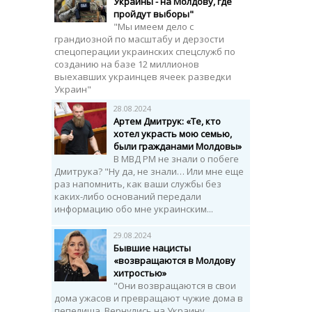
Украины - на Молдову, где
пройдут выборы"
"Мы имеем дело с
грандиозной по масштабу и дерзости
спецоперации украинских спецслужб по
созданию на базе 12 миллионов
выехавших украинцев ячеек разведки
Украин"
28.08.2024
Артем Дмитрук: «Те, кто
хотел украсть мою семью,
были гражданами Молдовы»
В МВД РМ не знали о побеге
Дмитрука? "Ну да, не знали… Или мне еще
раз напомнить, как ваши службы без
каких-либо оснований передали
информацию обо мне украинским...
29.08.2024
Бывшие нацисты
«возвращаются в Молдову
хитростью»
"Они возвращаются в свои
дома ужасов и превращают чужие дома в
пепелища. Вернулись на Украину