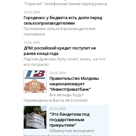
"Горячая" телефонная линия перегружена
24.06.2009
Городенко: у бюджета есть долги перед
сельхозпроизводителями
Положение сельхозпроизводителей-
плачевное
24.06.2009
ДПМ: российский кредит поступит не
ранее конца года
Партия Дьякова-Лупу хочет знать, на что
его потратят
23.06.2009
Правительство Молдовы
национализирует
"Инвестприватбанк"
Все вклады будут
переведены в Banca de Economii
23.06.2009
"Это бандитизм под
государственным
прикрытием"
Обманутые вкладчики