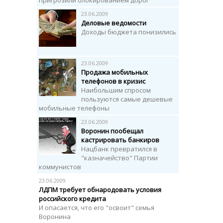
пригрозили блокированием дорог
23.06.2009
Деловые ведомости
Доходы бюджета понизились
23.06.2009
Продажа мобильных
телефонов в кризис
Наибольшим спросом
пользуются самые дешевые
мобильные телефоны
23.06.2009
Воронин пообещал
кастрировать банкиров
Нацбанк превратился в
"казначейство" Партии
коммунистов
23.06.2009
ЛДПМ требует обнародовать условия
российского кредита
И опасается, что его "освоит" семья
Воронина