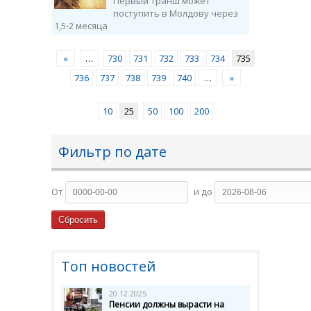
Первый транш может
поступить в Молдову через
1,5-2 месяца
«
…
730
731
732
733
734
735
736
737
738
739
740
…
»
10
25
50
100
200
Фильтр по дате
От
и до
Топ новостей
20.12.2025
Пенсии должны вырасти на