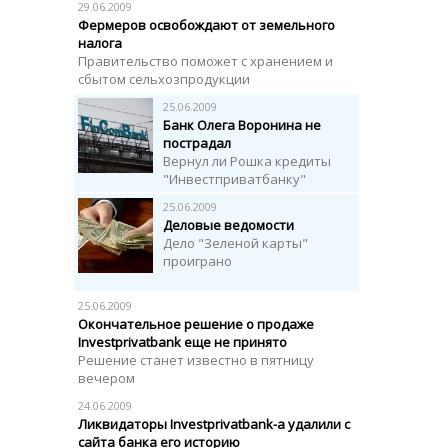
29.06.2009
Фермеров освобождают от земельного
налога
Правительство поможет с хранением и
сбытом сельхозпродукции
25.06.2009
Банк Олега Воронина не
пострадал
Вернул ли Рошка кредиты
"Инвестприватбанку"
25.06.2009
Деловые ведомости
Дело "Зеленой карты"
проиграно
25.06.2009
Окончательное решение о продаже
Investprivatbank еще не принято
Решение станет известно в пятницу
вечером
24.06.2009
Ликвидаторы Investprivatbank-а удалили с
сайта банка его историю