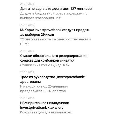
23.06.2009
Долги по зарплате достигают 127 млн леев
Додон: в бюджетной сфере задержек по
выплате жалования нет
23.06.2009
М. Корж: Investprivatbank следует продать
до выборов 29 июля
"Ответственность за банкротство несет и
НБМ"
23.06.2009
Ставки обязательного резервирования
средств для комбанков снизятся
Ставки снизятся с 17,5 до 16%
23.06.2009
Трое из руководства „Investprivatbank”
арестованы
И находятся под 25-дневным
предварительным арестом
23.06.2009
НБМ приглашает вкладчиков
Investprivatbank к диалогу
Консультации для вкладчиков