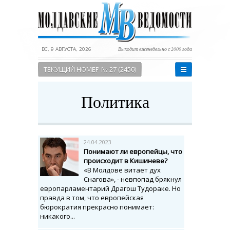
ВС, 9 АВГУСТА, 2026
Выходит еженедельно с 2000 года
ТЕКУЩИЙ НОМЕР № 27 (2450)
Политика
24.04.2023
Понимают ли европейцы, что
происходит в Кишиневе?
«В Молдове витает дух
Снагова», - невпопад брякнул
европарламентарий Драгош Тудораке. Но
правда в том, что европейская
бюрократия прекрасно понимает:
никакого...