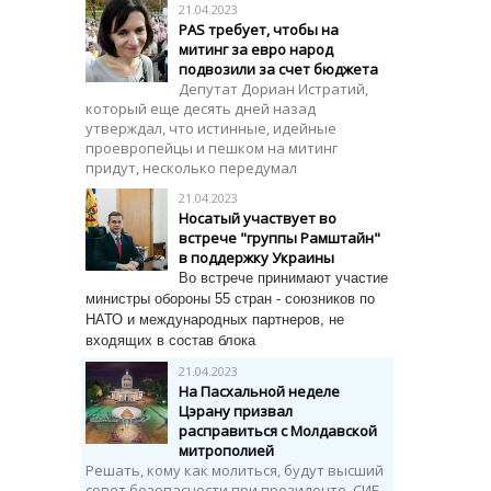
21.04.2023
PAS требует, чтобы на
митинг за евро народ
подвозили за счет бюджета
Депутат Дориан Истратий,
который еще десять дней назад
утверждал, что истинные, идейные
проевропейцы и пешком на митинг
придут, несколько передумал
21.04.2023
Носатый участвует во
встрече "группы Рамштайн"
в поддержку Украины
Во встрече принимают участие
министры обороны 55 стран - союзников по
НАТО и международных партнеров, не
входящих в состав блока
21.04.2023
На Пасхальной неделе
Цэрану призвал
расправиться с Молдавской
митрополией
Решать, кому как молиться, будут высший
совет безопасности при президенте, СИБ