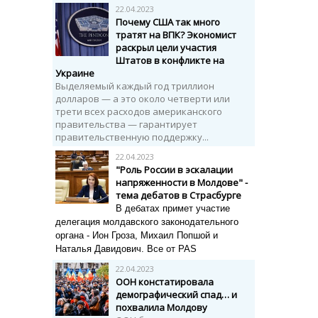
22.04.2023
Почему США так много
тратят на ВПК? Экономист
раскрыл цели участия
Штатов в конфликте на
Украине
Выделяемый каждый год триллион
долларов — а это около четверти или
трети всех расходов американского
правительства — гарантирует
правительственную поддержку...
22.04.2023
"Роль России в эскалации
напряженности в Молдове" -
тема дебатов в Страсбурге
В дебатах примет участие
делегация молдавского законодательного
органа - Ион Гроза, Михаил Попшой и
Наталья Давидович. Все от PAS
22.04.2023
ООН констатировала
демографический спад… и
похвалила Молдову