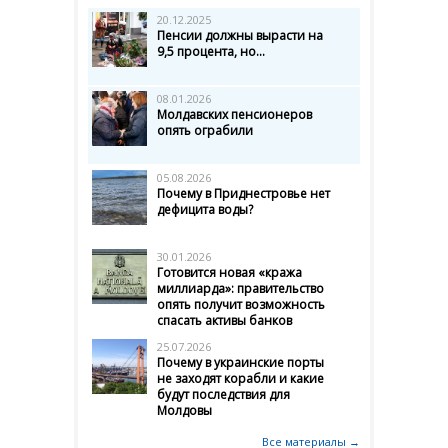
20.12.2025
Пенсии должны вырасти на
9,5 процента, но...
08.01.2026
Молдавских пенсионеров
опять ограбили
05.08.2026
Почему в Приднестровье нет
дефицита воды?
30.01.2026
Готовится новая «кража
миллиарда»: правительство
опять получит возможность
спасать активы банков
25.07.2026
Почему в украинские порты
не заходят корабли и какие
будут последствия для
Молдовы
Все материалы →