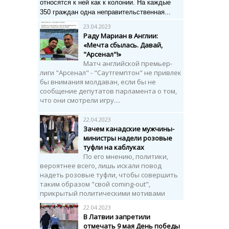
относятся к ней как к колонии. Н
а каждые
350 граждан одна неправительственная...
23.04.2023
Раду Мариан в Англии:
«Мечта сбылась. Давай,
"Арсенал"!»
Матч английской премьер-
лиги "Арсенал" - "Саутгемптон" не привлек
бы внимания молдаван, если бы не
сообщение депутатов парламента о том,
что они смотрели игру....
22.04.2023
Зачем канадские мужчины-
министры надели розовые
туфли на каблуках
По его мнению, политики,
вероятнее всего, лишь искали повод
надеть розовые туфли, чтобы совершить
таким образом "свой coming-out",
прикрытый политическими мотивами
22.04.2023
В Латвии запретили
отмечать 9 мая День победы