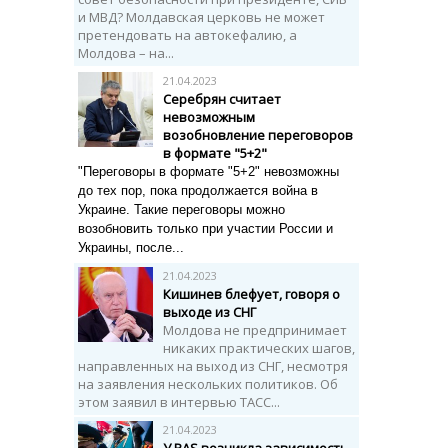
и МВД? Молдавская церковь не может
претендовать на автокефалию, а
Молдова – на...
21.04.2023
Серебрян считает
невозможным
возобновление переговоров
в формате "5+2"
"Переговоры в формате "5+2" невозможны
до тех пор, пока продолжается война в
Украине. Такие переговоры можно
возобновить только при участии России и
Украины, после...
21.04.2023
Кишинев блефует, говоря о
выходе из СНГ
Молдова не предпринимает
никаких практических шагов,
направленных на выход из СНГ, несмотря
на заявления нескольких политиков. Об
этом заявил в интервью ТАСС...
21.04.2023