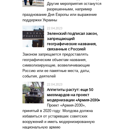
Другие мероприятия останутся
разрешенными, например
празднование Дня Европы или выражение
поддержки Украины
22.04.2023
Зеленский подписал закон,
запрещающий
географические названия,
связанные с Россией
Законом запрещается предоставлять
географическим объектам названия,
символизирующие, возвеличивающие
Россию или ее памятные места, даты,
события, деятелей
22.04.2023
Аппетиты растут: еще 50
миллиардов на проект
модернизации «Армия-2030»
Проект «Армия-2030»,
принятый в 2020 году: Молдова должна
избавиться от устаревших советских
вооружений и иметь модернизированную
национальную армию