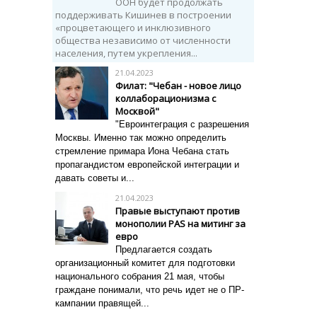
ООН будет продолжать
поддерживать Кишинев в построении
«процветающего и инклюзивного
общества независимо от численности
населения, путем укрепления...
21.04.2023
Филат: "Чебан - новое лицо
коллаборационизма с
Москвой"
"Евроинтеграция с разрешения
Москвы. Именно так можно определить
стремление примара Иона Чебана стать
пропагандистом европейской интеграции и
давать советы и...
21.04.2023
Правые выступают против
монополии PAS на митинг за
евро
Предлагается создать
организационный комитет для подготовки
национального собрания 21 мая, чтобы
граждане понимали, что речь идет не о ПР-
кампании правящей...