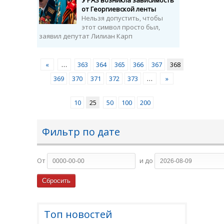
У PAS возникла зависимость
от Георгиевской ленты
Нельзя допустить, чтобы
этот символ просто был,
заявил депутат Лилиан Карп
«
…
363
364
365
366
367
368
369
370
371
372
373
…
»
10
25
50
100
200
Фильтр по дате
От
и до
Топ новостей