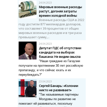
24.04.2023
Мировые военные расходы
растут, догоняя затраты
времен холодной войны
Военные расходы США в 2022
году достигли 877 миллиардов долларов,
что составляет 39 процентов от общих
мировых военных расходов и в три раза
превышает сумму,...
24.04.2023
Депутат ПДС об отсутствии
кандидата на выборах
башкана: Не видим смысла
"Наши граждане из Гагаузии
получали на протяжении 30 лет российскую
пропаганду, и что сейчас ехать и их
переубеждать?"
23.04.2023
Сергей Банарь: «Колонии
никто не развивает»
"Так называемые партнеры
Молдовы по развитию не
помогают ей развиваться, поскольку