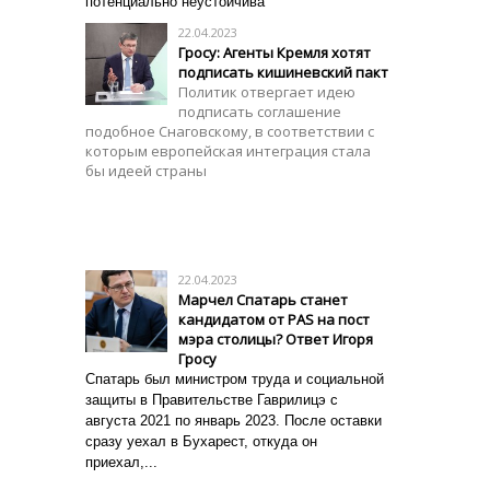
потенциально неустойчива
22.04.2023
Гросу: Агенты Кремля хотят
подписать кишиневский пакт
Политик отвергает идею
подписать соглашение
подобное Снаговскому, в соответствии с
которым европейская интеграция стала
бы идеей страны
22.04.2023
Марчел Спатарь станет
кандидатом от PAS на пост
мэра столицы? Ответ Игоря
Гросу
Спатарь был министром
труда и социальной
защиты
в Правительстве Гаврилицэ с
августа 2021 по январь 2023. После оставки
сразу уехал в Бухарест, откуда он
приехал,...