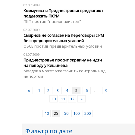
02.07.2009
Коммунисты Приднестровья предлагают
поддержать ПКРМ
ПКП против "националистов"
02.07.2009
Смирнов не согласен на переговоры с РМ
без предварительных условий
ОБСЕ против предварительных условий
01.07.2009
Приднестровье просит Украину не идти
на поводу у Кишинева
Молдова может ужесточить контроль над
импортом
«
1
2
3
4
5
6
…
9
10
11
12
»
10
25
50
100
200
Фильтр по дате