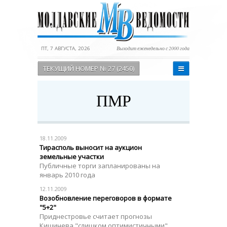
ПТ, 7 АВГУСТА, 2026
Выходит еженедельно с 2000 года
ТЕКУЩИЙ НОМЕР № 27 (2450)
ПМР
18.11.2009
Тирасполь выносит на аукцион
земельные участки
Публичные торги запланированы на
январь 2010 года
12.11.2009
Возобновление переговоров в формате
"5+2"
Приднестровье считает прогнозы
Кишинева "слишком оптимистичными"