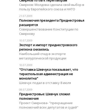
Смирнов готов к переговорам
Смирнов: Молдова сделала свой выбор в
пользу Европейского союза и НАТО
21.07.2009
Полномочия президента Приднестровья
расширятся
Совершенствование Конституции по
Смирнову
10.07.2009
Экспорт и импорт приднестровского
региона снизились
Наибольший спад-в экспорте
металлургической продукции
10.07.2009
"Отставка Шевчука показывает, что
тираспольская администрация не
монолитна"
Шевчук подал в отставку 8 июля
08.07.2009
Приднестровье: Шевчук сложил
полномочия
Проект Смирнова- "прекращение
полномочий всех депутатов и судей"