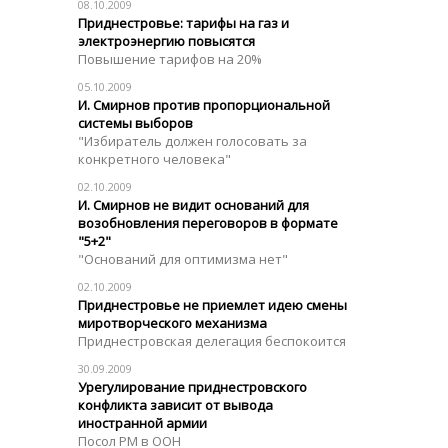
08.10.2009
Приднестровье: тарифы на газ и
электроэнергию повысятся
Повышение тарифов на 20%
05.10.2009
И. Смирнов против пропорциональной
системы выборов
"Избиратель должен голосовать за
конкретного человека"
02.10.2009
И. Смирнов не видит оснований для
возобновления переговоров в формате
"5+2"
"Оснований для оптимизма нет"
02.10.2009
Приднестровье не приемлет идею смены
миротворческого механизма
Приднестровская делегация беспокоится
30.09.2009
Урегулирование приднестровского
конфликта зависит от вывода
иностранной армии
Посол РМ в ООН