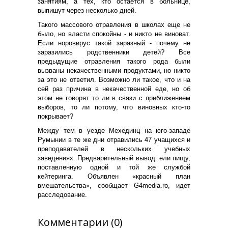
занятиям, а тех, кто остается в больнице,
выпишут через несколько дней.
Такого массового отравления в школах еще не
было, но власти спокойны - и никто не виноват.
Если норовирус такой заразный - почему не
заразились родственники детей? Все
предыдущие отравления такого рода были
вызваны некачественными продуктами, но никто
за это не ответил. Возможно ли такое, что и на
сей раз причина в некачественной еде, но об
этом не говорят то ли в связи с приближением
выборов, то ли потому, что виновных кто-то
покрывает?
Между тем в уезде Мехединц на юго-западе
Румынии в те же дни отравились 47 учащихся и
преподавателей в нескольких учебных
заведениях. Предварительный вывод: ели пищу,
поставленную одной и той же службой
кейтеринга. Объявлен «красный план
вмешательства», сообщает G4media.ro, идет
расследование.
Комментарии (0)