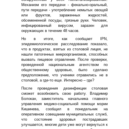
Механизм его передачи - фекально-оральный,
пути передачи - употребление немытых овощей
или фруктов, зараженных жидкостей,
обсемененной посуды, грязные руки. Человек,
инфицированный вирусом, заразен для
окружающих в течение 48 часов.
Но в итоге, как сообщает IPN,
эпидемиологическое расследование показало,
что в продуктах, взятых из столовой лицея, не
нашли патогенных микроорганизмов, способных
вызвать пищевое отравление. После проверки,
проведенной национальным агентством по
общественному здоровью, было сделано
предположение, что ученики отравились не в
столовой, а где-то еще. Интересно – где?
После проведения дезинфекции столовая
сможет возобновить свою работу. Владимир
Болокан, заместитель начальника главного
управления медико-социальной помощи мэрии
Кишинева, сообщил в понедельник на
оперативном совещании муниципальных служб,
что состояние здоровья пострадавших
улучшается, многие дети уже могут вернуться к