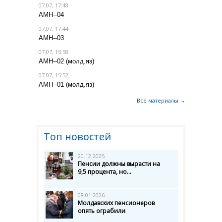
07.07, 17:48
АМН--04
07.07, 17:44
АМН--03
07.07, 15:58
АМН--02 (молд.яз)
07.07, 15:52
АМН--01 (молд.яз)
Все материалы →
Топ новостей
20.12.2025
Пенсии должны вырасти на
9,5 процента, но...
08.01.2026
Молдавских пенсионеров
опять ограбили