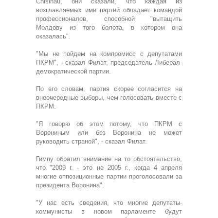
Chisinau, они сказали, что каждая из
возглавляемых ими партий обладает командой
профессионалов, способной "вытащить
Молдову из того болота, в котором она
оказалась".
"Мы не пойдем на компромисс с депутатами
ПКРМ", - сказал Филат, председатель Либерал-
демократической партии.
По его словам, партия скорее согласится на
внеочередные выборы, чем голосовать вместе с
ПКРМ.
"Я говорю об этом потому, что ПКРМ с
Ворониным или без Воронина не может
руководить страной", - сказал Филат.
Гимпу обратил внимание на то обстоятельство,
что "2009 г. - это не 2005 г., когда 4 апреля
многие оппозиционные партии проголосовали за
президента Воронина".
"У нас есть сведения, что многие депутаты-
коммунисты в новом парламенте будут