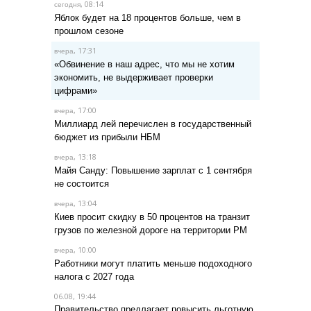
, 08:14
сегодня
Яблок будет на 18 процентов больше, чем в
прошлом сезоне
, 17:31
вчера
«Обвинение в наш адрес, что мы не хотим
экономить, не выдерживает проверки
цифрами»
, 17:00
вчера
Миллиард лей перечислен в государственный
бюджет из прибыли НБМ
, 13:18
вчера
Майя Санду: Повышение зарплат с 1 сентября
не состоится
, 13:04
вчера
Киев просит скидку в 50 процентов на транзит
грузов по железной дороге на территории РМ
, 10:00
вчера
Работники могут платить меньше подоходного
налога с 2027 года
06.08, 19:44
Правительство предлагает повысить льготную