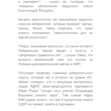
в парламент", - сказал он, сообщив, что
либералы обязательно предложат новую
Конституцию Молдовы.
Касаясь результатов так называемых закрытых
опросов избирателей, которые проводят партии,
Урекян, Филат, Гимпу отметили, что такие
опросы показывают "замечательные для их
партий результаты".
"Опрос показывает результат, согласно которого
Либеральная партия придет к власти, и
сформирует правительство", - сказал Гимпу, что
вызвало иронический смех его коллег из
Либерал-демократической партии и АМН.
Обсуждая проблему снижения избирательного
порога, который так и остался на уровне 6%,
Урекян сообщил, что в минувшее воскресенье
лидер ХДНП, вице-председатель парламента
Юрие Рошка "четыре часа умолял Владимира
Воронина снизить порог". Тем самым лидер
АМН давал понять, что при 6-процентном пороге
ХДНП не сможет пройти в парламент.