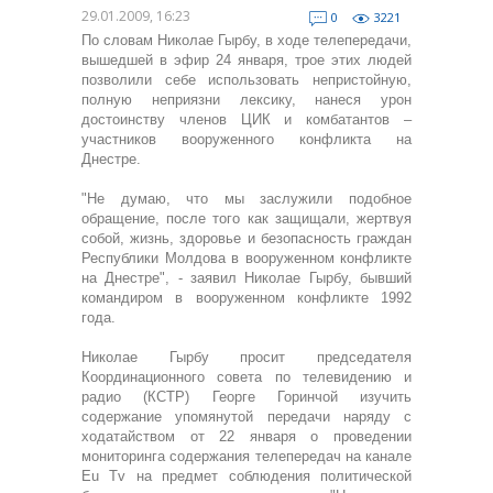
29.01.2009, 16:23
0
3221
По словам Николае Гырбу, в ходе телепередачи,
вышедшей в эфир 24 января, трое этих людей
позволили себе использовать непристойную,
полную неприязни лексику, нанеся урон
достоинству членов ЦИК и комбатантов –
участников вооруженного конфликта на
Днестре.
"Не думаю, что мы заслужили подобное
обращение, после того как защищали, жертвуя
собой, жизнь, здоровье и безопасность граждан
Республики Молдова в вооруженном конфликте
на Днестре", - заявил Николае Гырбу, бывший
командиром в вооруженном конфликте 1992
года.
Николае Гырбу просит председателя
Координационного совета по телевидению и
радио (КСТР) Георге Горинчой изучить
содержание упомянутой передачи наряду с
ходатайством от 22 января о проведении
мониторинга содержания телепередач на канале
Eu Tv на предмет соблюдения политической