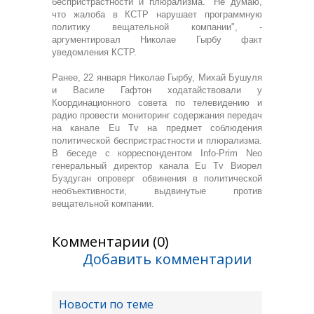
беспристрастности и плюрализма. "Не думаю,
что жалоба в КСТР нарушает программную
политику вещательной компании", -
аргументировал Николае Гырбу факт
уведомления КСТР.
Ранее, 22 января Николае Гырбу, Михай Бушуля
и Василе Гафтон ходатайствовали у
Координационного совета по телевидению и
радио провести мониторинг содержания передач
на канале Eu Tv на предмет соблюдения
политической беспристрастности и плюрализма.
В беседе с корреспондентом Info-Prim Neo
генеральный директор канала Eu Tv Виорел
Буздуган опроверг обвинения в политической
необъективности, выдвинутые против
вещательной компании.
Комментарии (0)
Добавить комментарии
Новости по теме