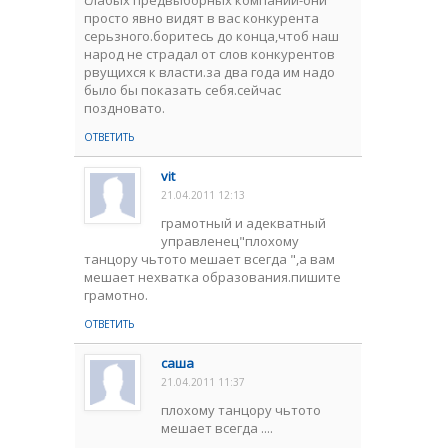
слабых предвыборных компаний-они
просто явно видят в вас конкурента
серьзного.боритесь до конца,чтоб наш
народ не страдал от слов конкурентов
рвущихся к власти.за два года им надо
было бы показать себя.сейчас
поздновато.
ОТВЕТИТЬ
vit
21.04.2011 12:13
грамотный и адекватный
управленец"плохому
танцору чьтото мешает всегда ",а вам
мешает нехватка образования.пишите
грамотно.
ОТВЕТИТЬ
саша
21.04.2011 11:37
плохому танцору чьтото
мешает всегда ....