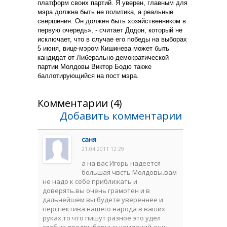
платформ своих партий. Я уверен, главным для
мэра должна быть не политика, а реальные
свершения. Он должен быть хозяйственником в
первую очередь», - считает Додон, который не
исключает, что в случае его победы на выборах
5 июня, вице-мэром Кишинева может быть
кандидат от Либерально-демократической
партии Молдовы Виктор Бодю также
баллотирующийся на пост мэра.
Комментарии (4)
Добавить комментарии
саня
21.04.2011 12:29
а на вас Игорь надеется
большая чвсть Молдовы.вам
не надо к себе приближать и
доверять.вы очень грамотен и в
дальнейшем вы будете увереннее и
перспектива нашего народа в ваших
руках.то что пишут разное это удел