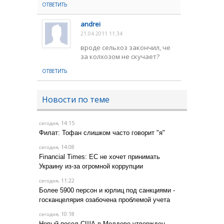
ОТВЕТИТЬ
andrei
21.04.2011 11:34
вроде сельхоз закончил, че
за колхозом не скучает?
ОТВЕТИТЬ
Новости по теме
, 14:15
сегодня
Филат: Тофан слишком часто говорит "я"
, 14:08
сегодня
Financial Times: ЕС не хочет принимать
Украину из-за огромной коррупции
, 11:22
сегодня
Более 5900 персон и юрлиц под санкциями -
госканцелярия озабочена проблемой учета
, 10:18
сегодня
Новый посол США в Молдове утвержден