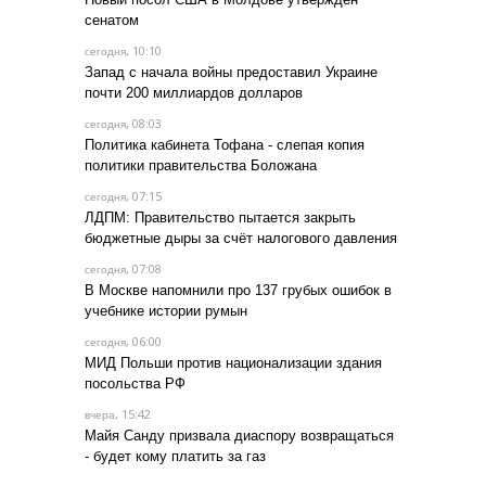
сенатом
, 10:10
сегодня
Запад с начала войны предоставил Украине
почти 200 миллиардов долларов
, 08:03
сегодня
Политика кабинета Тофана - слепая копия
политики правительства Боложана
, 07:15
сегодня
ЛДПМ: Правительство пытается закрыть
бюджетные дыры за счёт налогового давления
, 07:08
сегодня
В Москве напомнили про 137 грубых ошибок в
учебнике истории румын
, 06:00
сегодня
МИД Польши против национализации здания
посольства РФ
, 15:42
вчера
Майя Санду призвала диаспору возвращаться
- будет кому платить за газ