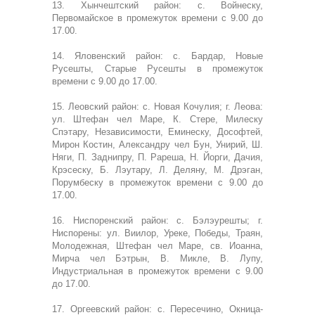
13. Хынчештский район: с. Войнеску,
Первомайское в промежуток времени с 9.00 до
17.00.
14. Яловенский район: с. Бардар, Новые
Русешты, Старые Русешты в промежуток
времени с 9.00 до 17.00.
15. Леовский район: с. Новая Кочулия; г. Леова:
ул. Штефан чел Маре, К. Стере, Милеску
Спэтару, Независимости, Еминеску, Дософтей,
Мирон Костин, Александру чел Бун, Унирий, Ш.
Няги, П. Заднипру, П. Рареша, Н. Йорги, Дачия,
Крэсеску, Б. Лэутару, Л. Деляну, М. Дрэган,
Порумбеску в промежуток времени с 9.00 до
17.00.
16. Ниспоренский район: с. Бэлэурешты; г.
Ниспорены: ул. Виилор, Уреке, Победы, Траян,
Молодежная, Штефан чел Маре, св. Иоанна,
Мирча чел Бэтрын, В. Микле, В. Лупу,
Индустриальная в промежуток времени с 9.00
до 17.00.
17. Оргеевский район: с. Пересечино, Окница-