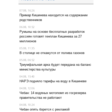
07.08, 16:26
Примар Кишинева находится на содержании
родственников
06.08, 10:52
Румыны на основе бесплатных разработок
россиян готовят генплан Кишинева за 27
миллионов
05.08, 11:35
В столице не откажутся от полива газонов
05.08, 06:52
Триумфальная арка будет передана на баланс
министерства культуры
04.08, 15:40
НАРЭ подняло тарифы на воду в Кишиневе
04.08, 12:06
Чебан: 14 водяных мотопомп из госрезерва
правительства не работают
04.08, 10:24
Чебан опять борется с рекламой