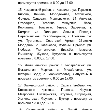
промежуток времени с 8.00 до 17.00.
15. Комратский район: с. Казаклия: ул. Горького,
Кирова, Ленина, Молодежная, Котовского,
Фрунзе, Садовая, Маяковского, 24 Августа,
Огородная, Гагарина, Мичурина, Лазо,
Корчагина, Толстого, Янева, Заречная; г.
Комрат: ул. Галацана, Ленина, Победы,
Первомайская, Освобождения; г. Вулканешты:
ул. Тургенева, Советской Армии, 25-летия
Молдавии; с. Гаваноаса, Вэлены, Брынза: ул.
Победы, Фынтынилор, Дружбы, Главана,
Еминеску, Жукова, Кутузова в промежуток
времени с 8.00 до 17.00.
16. Чимишлийский район: г. Басарабяска: ул.
Вокзальная, Маркса; с. Михайловка: ул.
Штефан Водэ; с. Мариенфельд, Ялпужень в
промежуток времени с 8.00 до 17.00.
17. Хынчештский район: с. Сарата Галбенэ: ул.
Котовского, Крюкова, Главана, Фрунзе,
Матросова, Октябрьская, Ватутина, Огородная,
Хынчештская, Фрунзе; с. Бужор в промежуток
времени с 8.00 до 17.00.
18. Яловенский район: с. Пухой, Малые