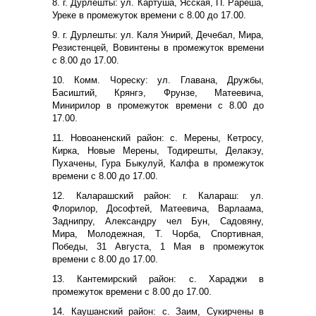
8. г. Дурлешты: ул. Картуша, Ясская, П. Рареша,
Уреке в промежуток времени с 8.00 до 17.00.
9. г. Дурлешты: ул. Каля Унирий, Дечебал, Мира,
Резистенцей, Вовинтены в промежуток времени
с 8.00 до 17.00.
10. Комм. Чореску: ул. Главана, Дружбы,
Басиштий, Крянгэ, Фрунзе, Матеевича,
Минирилор в промежуток времени с 8.00 до
17.00.
11. Новоаненский район: с. Мерены, Кетросу,
Кирка, Новые Мерены, Тодирешты, Делакэу,
Пухачены, Гура Быкулуй, Калфа в промежуток
времени с 8.00 до 17.00.
12. Каларашский район: г. Калараш: ул.
Флорилор, Дософтей, Матеевича, Варлаама,
Заднипру, Александру чел Бун, Садовяну,
Мира, Молодежная, Т. Чорба, Спортивная,
Победы, 31 Августа, 1 Мая в промежуток
времени с 8.00 до 17.00.
13. Кантемирский район: с. Хараджи в
промежуток времени с 8.00 до 17.00.
14. Каушанский район: с. Заим, Сукирчены в