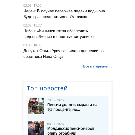
03.08, 17:00
Чебан: В случае перерыва подачи воды она
будет распределяться в 75 точках
02.08, 15:27
Чебан: «Кишинев готов обеспечить
водоснабжение в сложных ситуациях»
01.08, 10:38
Депутат Ольга Урсу заявила о давлении на
советника Иона Онца
Все материалы →
Топ новостей
20.12.2025
Пенсии должны вырасти на
9,5 процента, но...
08.01.2026
Молдавских пенсионеров
опять ограбили