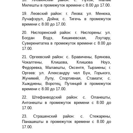
Милешты в промежуток времени с 8.00 до 17.00.
19. Леовский район: г. Леова: ул. Менюка,
Лучафэрул, Дойна; с. Тигечь в промежуток
времени с 8.00 до 17.00.
20. Ниспоренский район: г. Ниспорены: ул.
Богдан Водэ, Кишиневская, Лэутару,
Суверенитатеа в промежуток времени с 8.00 до
17.00.
21. Оргеевский район: с. Бравичены, Брянова,
Чокалтены, Клишова, Клишова Ноуэ,
Федоревка, Малаешты, Оксентя, Тырзиены; г.
Оргеев: ул. Александру чел Бун, Горького,
Жунимий, Лупу, Спортивная, Стамати; с.
Хыждиены, Воротец, Путинцей в промежуток
времени с 8.00 до 17.00.
22. Штефанводский район: с. Оланешты,
Антонешты в промежуток времени с 8.00 до
17.00.
23. Страшенский район: с. Стежарены,
Панашешты в промежуток времени с 8.00 до
17.00.