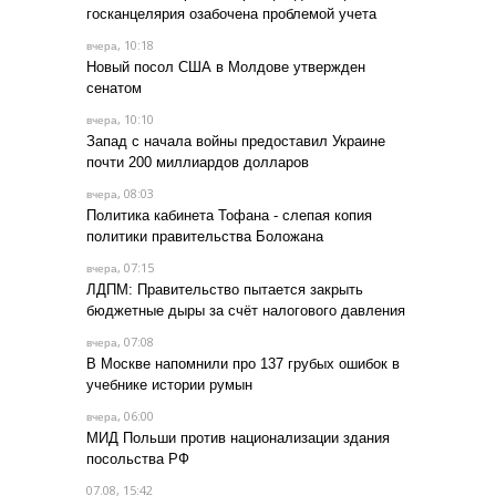
госканцелярия озабочена проблемой учета
, 10:18
вчера
Новый посол США в Молдове утвержден
сенатом
, 10:10
вчера
Запад с начала войны предоставил Украине
почти 200 миллиардов долларов
, 08:03
вчера
Политика кабинета Тофана - слепая копия
политики правительства Боложана
, 07:15
вчера
ЛДПМ: Правительство пытается закрыть
бюджетные дыры за счёт налогового давления
, 07:08
вчера
В Москве напомнили про 137 грубых ошибок в
учебнике истории румын
, 06:00
вчера
МИД Польши против национализации здания
посольства РФ
07.08, 15:42