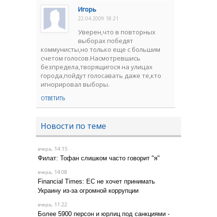
Игорь
22.04.2009 18:21
Уверен,что в повторных
выборах победят
коммунисты,но только еще с большим
счетом голосов.Насмотревшись
безпредела,творящигося на улицах
города,пойдут голосавать даже те,кто
игнорировал выборы.
ОТВЕТИТЬ
Новости по теме
, 14:15
вчера
Филат: Тофан слишком часто говорит "я"
, 14:08
вчера
Financial Times: ЕС не хочет принимать
Украину из-за огромной коррупции
, 11:22
вчера
Более 5900 персон и юрлиц под санкциями -