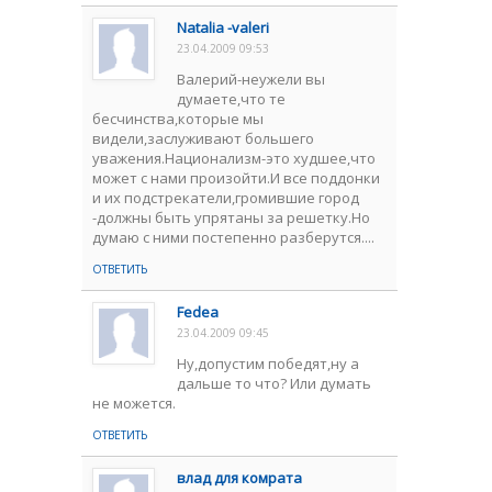
Natalia -valeri
23.04.2009 09:53
Валерий-неужели вы
думаете,что те
бесчинства,которые мы
видели,заслуживают большего
уважения.Национализм-это худшее,что
может с нами произойти.И все поддонки
и их подстрекатели,громившие город
-должны быть упрятаны за решетку.Но
думаю с ними постепенно разберутся....
ОТВЕТИТЬ
Fedea
23.04.2009 09:45
Ну,допустим победят,ну а
дальше то что? Или думать
не можется.
ОТВЕТИТЬ
влад для комрата