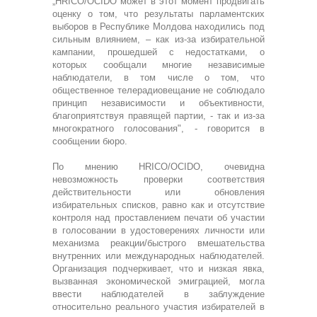
„HRICO/OCIDO может в этот момент продвигать
оценку о том, что результаты парламентских
выборов в Республике Молдова находились под
сильным влиянием, – как из-за избирательной
кампании, прошедшей с недостатками, о
которых сообщали многие независимые
наблюдатели, в том числе о том, что
общественное телерадиовещание не соблюдало
принцип независимости и объективности,
благоприятствуя правящей партии, - так и из-за
многократного голосования", - говорится в
сообщении бюро.
По мнению HRICO/OCIDO, очевидна
невозможность проверки соответствия
действительности или обновления
избирательных списков, равно как и отсутствие
контроля над проставлением печати об участии
в голосовании в удостоверениях личности или
механизма реакции/быстрого вмешательства
внутренних или международных наблюдателей.
Организация подчеркивает, что и низкая явка,
вызванная экономической эмиграцией, могла
ввести наблюдателей в заблуждение
относительно реального участия избирателей в