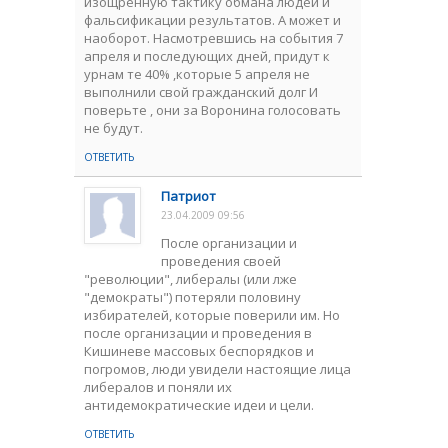
изощренную тактику обмана людей и
фальсификации результатов. А может и
наоборот. Насмотревшись на события 7
апреля и последующих дней, придут к
урнам те 40% ,которые 5 апреля не
выполнили свой гражданский долг И
поверьте , они за Воронина голосовать
не будут.
ОТВЕТИТЬ
Патриот
23.04.2009 09:56
После организации и
проведения своей
"революции", либералы (или лже
"демократы") потеряли половину
избирателей, которые поверили им. Но
после организации и проведения в
Кишиневе массовых беспорядков и
погромов, люди увидели настоящие лица
либералов и поняли их
антидемократические идеи и цели.
ОТВЕТИТЬ