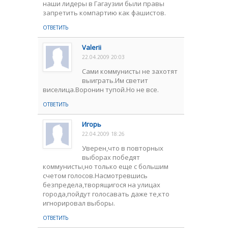
наши лидеры в Гагаузии были правы
запретить компартию как фашистов.
ОТВЕТИТЬ
Valerii
22.04.2009 20:03
Сами коммунисты не захотят
выиграть.Им светит
виселица.Воронин тупой.Но не все.
ОТВЕТИТЬ
Игорь
22.04.2009 18:26
Уверен,что в повторных
выборах победят
коммунисты,но только еще с большим
счетом голосов.Насмотревшись
безпредела,творящигося на улицах
города,пойдут голосавать даже те,кто
игнорировал выборы.
ОТВЕТИТЬ