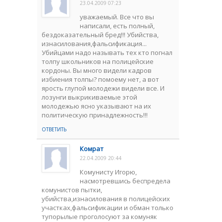
23.04.2009 07:23
уважаемый. Все что вы
написали, есть полный,
бездоказательный бред!!! Убийства,
изнасилования,фальсификация...
Убийцами надо называть тех кто погнал
толпу школьников на полицейские
кордоны. Вы много видели кадров
избиения толпы? помоему нет, а вот
ярость глупой молодежи видели все. И
лозунги выкрикиваемые этой
молодежью ясно указывают на их
политическую принадлежность!!!
ОТВЕТИТЬ
Комрат
22.04.2009 20:44
Комунисту Игорю,
насмотревшись беспредела
комунистов пытки,
убийства,изнасилования в полицейских
участках,фальсификации и обман только
тупорылые проголосуют за комуняк