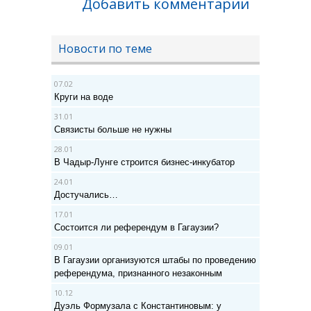
Добавить комментарии
Новости по теме
07.02
Круги на воде
31.01
Связисты больше не нужны
28.01
В Чадыр-Лунге строится бизнес-инкубатор
24.01
Достучались…
17.01
Состоится ли референдум в Гагаузии?
09.01
В Гагаузии организуются штабы по проведению
референдума, признанного незаконным
10.12
Дуэль Формузала с Константиновым: у