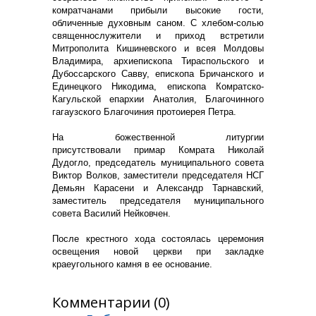
комратчанами прибыли высокие гости,
обличенные духовным саном. С хлебом-солью
священнослужители и приход встретили
Митрополита Кишиневского и всея Молдовы
Владимира, архиепископа Тираспольского и
Дубоссарского Савву, епископа Бричанского и
Единецкого Никодима, епископа Комратско-
Кагульской епархии Анатолия, Благочинного
гагаузского Благочиния протоиерея Петра.
На божественной литургии
присутствовали примар Комрата Николай
Дудогло, председатель муниципального совета
Виктор Волков, заместители председателя НСГ
Демьян Карасени и Александр Тарнавский,
заместитель председателя муниципального
совета Василий Нейковчен.
После крестного хода состоялась церемония
освещения новой церкви при закладке
краеугольного камня в ее основание.
Комментарии (0)