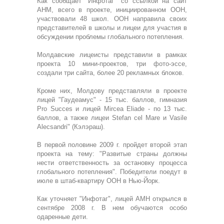
Как сообщает "Инфотаг" со ссылкой на сайт
АНМ, всего в проекте, инициированном ООН,
участвовали 48 школ. ООН направила своих
представителей в школы и лицеи для участия в
обсуждении проблемы глобального потепления.
Молдавские лицеисты представили в рамках
проекта 10 мини-проектов, три фото-эссе,
создали три сайта, более 20 рекламных блоков.
Кроме них, Молдову представляли в проекте
лицей "Гаудеамус" - 15 тыс. баллов, гимназия
Pro Succes и лицей Mircea Eliade - по 13 тыс.
баллов, а также лицеи Stefan cel Mare и Vasile
Alecsandri" (Кэлэраш).
В первой половине 2009 г. пройдет второй этап
проекта на тему: "Развитые страны должны
нести ответственность за остановку процесса
глобального потепления". Победители поедут в
июле в штаб-квартиру ООН в Нью-Йорк.
Как уточняет "Инфотаг", лицей АМН открылся в
сентябре 2008 г. В нем обучаются особо
одаренные дети.