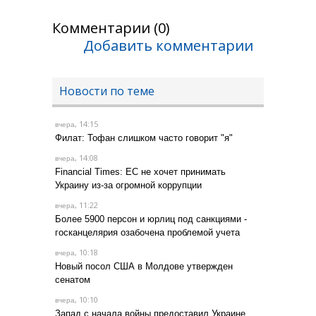
Комментарии (0)
Добавить комментарии
Новости по теме
, 14:15
вчера
Филат: Тофан слишком часто говорит "я"
, 14:08
вчера
Financial Times: ЕС не хочет принимать
Украину из-за огромной коррупции
, 11:22
вчера
Более 5900 персон и юрлиц под санкциями -
госканцелярия озабочена проблемой учета
, 10:18
вчера
Новый посол США в Молдове утвержден
сенатом
, 10:10
вчера
Запад с начала войны предоставил Украине