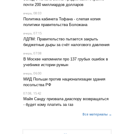
почти 200 миллиардов долларов
, 08:03
вчера
Политика кабинета Тофана - слепая копия
политики правительства Боложана
, 07:15
вчера
ЛДПМ: Правительство пытается закрыть
бюджетные дыры за счёт налогового давления
, 07:08
вчера
В Москве напомнили про 137 грубых ошибок в
учебнике истории румын
, 06:00
вчера
МИД Польши против национализации здания
посольства РФ
07.08, 15:42
Майя Санду призвала диаспору возвращаться
- будет кому платить за газ
Все материалы →