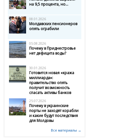
на 9,5 процента, но...
08.01.2026
Молдавских пенсионеров
опять ограбили
05.08.2026
Почему в Приднестровье
нет дефицита воды?
30.01.2026
Готовится новая «кража
миллиарда»:
правительство опять
получит возможность
спасать активы банков
25.07.2026
Почему в украинские
порты не заходят корабли
и какие будут последствия
для Молдовы
Все материалы →