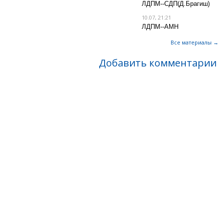
ЛДПМ--СДП(Д.Брагиш)
10.07, 21:21
ЛДПМ--АМН
Все материалы →
Добавить комментарии