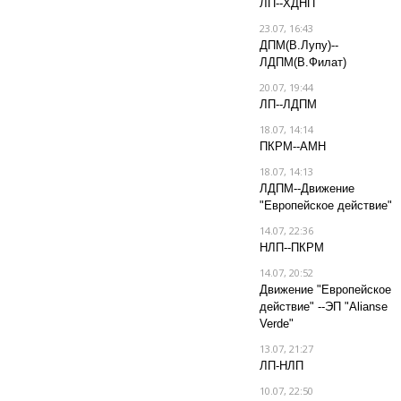
ЛП--ХДНП
23.07, 16:43
ДПМ(В.Лупу)--
ЛДПМ(В.Филат)
20.07, 19:44
ЛП--ЛДПМ
18.07, 14:14
ПКРМ--АМН
18.07, 14:13
ЛДПМ--Движение
"Европейское действие"
14.07, 22:36
НЛП--ПКРМ
14.07, 20:52
Движение "Европейское
действие" --ЭП "Alianse
Verde"
13.07, 21:27
ЛП-НЛП
10.07, 22:50