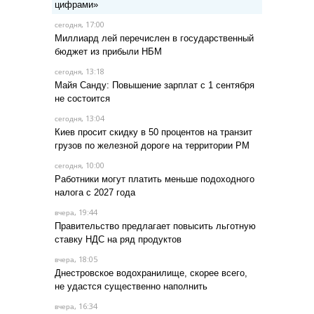
цифрами»
, 17:00
сегодня
Миллиард лей перечислен в государственный
бюджет из прибыли НБМ
, 13:18
сегодня
Майя Санду: Повышение зарплат с 1 сентября
не состоится
, 13:04
сегодня
Киев просит скидку в 50 процентов на транзит
грузов по железной дороге на территории РМ
, 10:00
сегодня
Работники могут платить меньше подоходного
налога с 2027 года
, 19:44
вчера
Правительство предлагает повысить льготную
ставку НДС на ряд продуктов
, 18:05
вчера
Днестровское водохранилище, скорее всего,
не удастся существенно наполнить
, 16:34
вчера