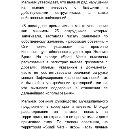
Мельник утверждает, что выявил ряд нарушений
на основе интервью с бывшими и
действующими сотрудниками, а также
собственных наблюдений.
«В последнее время имело место увольнение
как минимум 25 сотрудников, которых
запугивали, заставляя писать заявления по
собственному желанию, - рассказал советник. –
Они прямо указывали на временно
исполняющую обязанности директора Эмилию
Брага. На складе «Spații Verzi» выявлены
расхождения в регистрах вывоза грузовиков с
дровами: объемы, указанные в документах,
часто не соответствовали реальной загрузке
машин. Зафиксировано хранение как новой, так
и бывшей в употреблении тротуарной плитки,
что вызывает подозрения в отношении ее
дальнейшего использования».
Мельник обвинил руководство муниципального
предприятия в коррупции и клевете. В ходе
расследования он пытался попасть на
территорию, но охрана его не пропустила и даже
применила силу. По словам советника, на
территории «Spații Verzi» якобы «есть личные