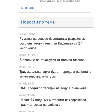
всегда есть оправдание
ОТВЕТИТЬ
Новости по теме
, 10:52
вчера
Румыны на основе бесплатных разработок
россиян готовят генплан Кишинева за 27
миллионов
05.08, 11:35
В столице не откажутся от полива газонов
05.08, 06:52
Триумфальная арка будет передана на баланс
министерства культуры
04.08, 15:40
НАРЭ подняло тарифы на воду в Кишиневе
04.08, 12:06
Чебан: 14 водяных мотопомп из госрезерва
правительства не работают
04.08, 10:24