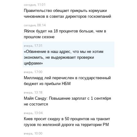
, 11:01
сегодня
Правительство обещает прикрыть кормушки
чиновников в советах директоров госкомпаний
, 08:14
сегодня
Яблок будет на 18 процентов больше, чем в
прошлом сезоне
, 17:31
вчера
«Обвинение в наш адрес, что мы не хотим
экономить, не выдерживает проверки
цифрами»
, 17:00
вчера
Миллиард лей перечислен в государственный
бюджет из прибыли НБМ
, 13:18
вчера
Майя Санду: Повышение зарплат с 1 сентября
не состоится
, 13:04
вчера
Киев просит скидку в 50 процентов на транзит
грузов по железной дороге на территории РМ
, 10:00
вчера