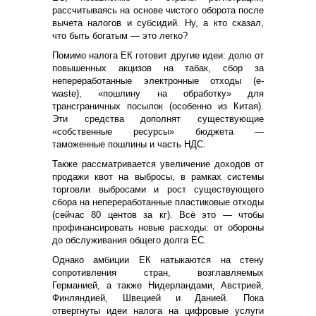
рассчитываясь на основе чистого оборота после
вычета налогов и субсидий. Ну, а кто сказал,
что быть богатым — это легко?
Помимо налога ЕК готовит другие идеи: долю от
повышенных акцизов на табак, сбор за
непереработанные электронные отходы (e-
waste), «пошлину на обработку» для
трансграничных посылок (особенно из Китая).
Эти средства дополнят существующие
«собственные ресурсы» бюджета —
таможенные пошлины и часть НДС.
Также рассматривается увеличение доходов от
продажи квот на выбросы, в рамках системы
торговли выбросами и рост существующего
сбора на непереработанные пластиковые отходы
(сейчас 80 центов за кг). Всё это — чтобы
профинансировать новые расходы: от обороны
до обслуживания общего долга ЕС.
Однако амбиции ЕК натыкаются на стену
сопротивления стран, возглавляемых
Германией, а также Нидерландами, Австрией,
Финляндией, Швецией и Данией. Пока
отвергнуты идеи налога на цифровые услуги