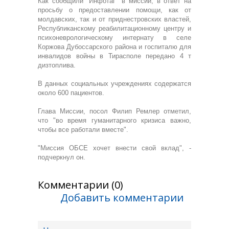
Как сообщили "Инфотаг" в миссии, в ответ на
просьбу о предоставлении помощи, как от
молдавских, так и от приднестровских властей,
Республиканскому реабилитационному центру и
психоневрологическому интернату в селе
Коржова Дубоссарского района и госпиталю для
инвалидов войны в Тирасполе передано 4 т
дизтоплива.
В данных социальных учреждениях содержатся
около 600 пациентов.
Глава Миссии, посол Филип Ремлер отметил,
что "во время гуманитарного кризиса важно,
чтобы все работали вместе".
"Миссия ОБСЕ хочет внести свой вклад", -
подчеркнул он.
Комментарии (0)
Добавить комментарии