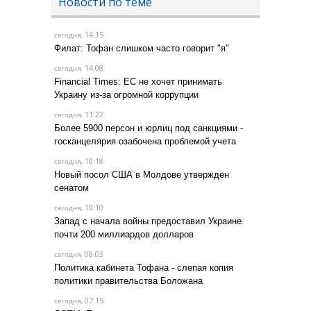
Новости по теме
, 14:15
сегодня
Филат: Тофан слишком часто говорит "я"
, 14:08
сегодня
Financial Times: ЕС не хочет принимать
Украину из-за огромной коррупции
, 11:22
сегодня
Более 5900 персон и юрлиц под санкциями -
госканцелярия озабочена проблемой учета
, 10:18
сегодня
Новый посол США в Молдове утвержден
сенатом
, 10:10
сегодня
Запад с начала войны предоставил Украине
почти 200 миллиардов долларов
, 08:03
сегодня
Политика кабинета Тофана - слепая копия
политики правительства Боложана
, 07:15
сегодня