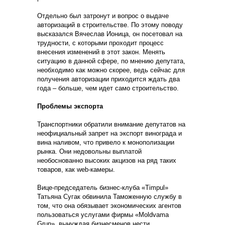
Отдельно был затронут и вопрос о выдаче
авторизаций в строительстве. По этому поводу
высказался Вячеслав Ионица, он посетовал на
трудности, с которыми проходит процесс
внесения изменений в этот закон. Менять
ситуацию в данной сфере, по мнению депутата,
необходимо как можно скорее, ведь сейчас для
получения авторизации приходится ждать два
года – больше, чем идет само строительство.
Проблемы экспорта
Транспортники обратили внимание депутатов на
неофициальный запрет на экспорт винограда и
вина наливом, что привело к монополизации
рынка. Они недовольны выплатой
необоснованно высоких акцизов на ряд таких
товаров, как web-камеры.
Вице-председатель бизнес-клуба «Timpul»
Татьяна Сугак обвинила Таможенную службу в
том, что она обязывает экономических агентов
пользоваться услугами фирмы «Moldvama
Grup», вынуждая бизнесменов нести