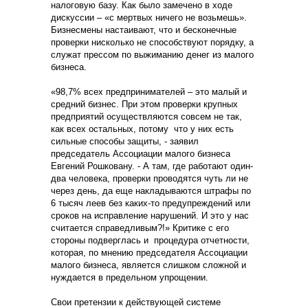
налоговую базу. Как было замечено в ходе
дискуссии – «с мертвых ничего не возьмешь».
Бизнесмены настаивают, что и бесконечные
проверки нисколько не способствуют порядку, а
служат прессом по выжиманию денег из малого
бизнеса.
«98,7% всех предпринимателей – это малый и
средний бизнес. При этом проверки крупных
предприятий осуществляются совсем не так,
как всех остальных, потому что у них есть
сильные способы защиты, - заявил
председатель Ассоциации малого бизнеса
Евгений Рошковану. - А там, где работают один-
два человека, проверки проводятся чуть ли не
через день, да еще накладываются штрафы по
6 тысяч леев без каких-то предупреждений или
сроков на исправление нарушений. И это у нас
считается справедливым?!» Критике с его
стороны подверглась и процедура отчетности,
которая, по мнению председателя Ассоциации
малого бизнеса, является слишком сложной и
нуждается в предельном упрощении.
Свои претензии к действующей системе