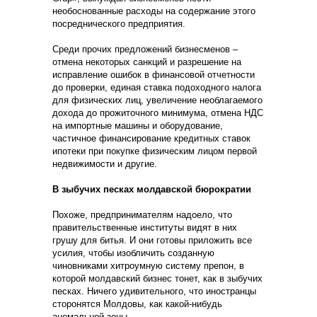
необоснованные расходы на содержание этого
посреднического предприятия.
Среди прочих предложений бизнесменов –
отмена некоторых санкций и разрешение на
исправление ошибок в финансовой отчетности
до проверки, единая ставка подоходного налога
для физических лиц, увеличение необлагаемого
дохода до прожиточного минимума, отмена НДС
на импортные машины и оборудование,
частичное финансирование кредитных ставок
ипотеки при покупке физическим лицом первой
недвижимости и другие.
В зыбучих песках молдавской бюрократии
Похоже, предпринимателям надоело, что
правительственные институты видят в них
грушу для битья. И они готовы приложить все
усилия, чтобы изобличить созданную
чиновниками хитроумную систему препон, в
которой молдавский бизнес тонет, как в зыбучих
песках. Ничего удивительного, что иностранцы
сторонятся Молдовы, как какой-нибудь
аномальной зоны.