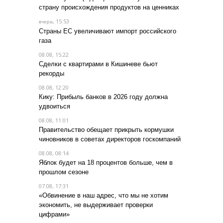
страну происхождения продуктов на ценниках
, 15:53
вчера
Страны ЕС увеличивают импорт российского
газа
08.08, 15:22
Сделки с квартирами в Кишиневе бьют
рекорды
08.08, 12:20
Кику: Прибыль банков в 2026 году должна
удвоиться
08.08, 11:01
Правительство обещает прикрыть кормушки
чиновников в советах директоров госкомпаний
08.08, 08:14
Яблок будет на 18 процентов больше, чем в
прошлом сезоне
07.08, 17:31
«Обвинение в наш адрес, что мы не хотим
экономить, не выдерживает проверки
цифрами»