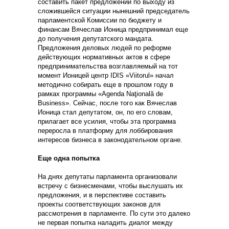
составить пакет предложений по выходу из
сложившейся ситуации нынешний председатель
парламентской Комиссии по бюджету и
финансам Вячеслав Ионица предпринимал еще
до получения депутатского мандата.
Предложения деловых людей по реформе
действующих нормативных актов в сфере
предпринимательства возглавляемый на тот
момент Ионицей центр IDIS «Viitorul» начал
методично собирать еще в прошлом году в
рамках программы «Agenda Naţională de
Business». Сейчас, после того как Вячеслав
Ионица стал депутатом, он, по его словам,
прилагает все усилия, чтобы эта программа
переросла в платформу для лоббирования
интересов бизнеса в законодательном органе.
Еще одна попытка
На днях депутаты парламента организовали
встречу с бизнесменами, чтобы выслушать их
предложения, и в перспективе составить
проекты соответствующих законов для
рассмотрения в парламенте. По сути это далеко
не первая попытка наладить диалог между