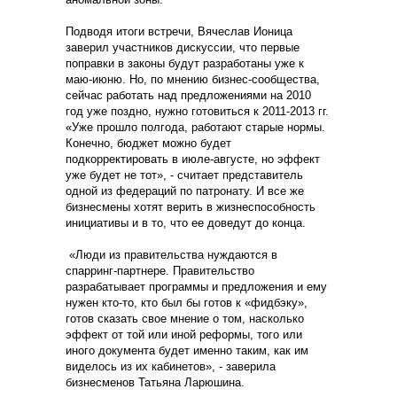
Подводя итоги встречи, Вячеслав Ионица
заверил участников дискуссии, что первые
поправки в законы будут разработаны уже к
маю-июню. Но, по мнению бизнес-сообщества,
сейчас работать над предложениями на 2010
год уже поздно, нужно готовиться к 2011-2013 гг.
«Уже прошло полгода, работают старые нормы.
Конечно, бюджет можно будет
подкорректировать в июле-августе, но эффект
уже будет не тот», - считает представитель
одной из федераций по патронату. И все же
бизнесмены хотят верить в жизнеспособность
инициативы и в то, что ее доведут до конца.
«Люди из правительства нуждаются в
спарринг-партнере. Правительство
разрабатывает программы и предложения и ему
нужен кто-то, кто был бы готов к «фидбэку»,
готов сказать свое мнение о том, насколько
эффект от той или иной реформы, того или
иного документа будет именно таким, как им
виделось из их кабинетов», - заверила
бизнесменов Татьяна Ларюшина.