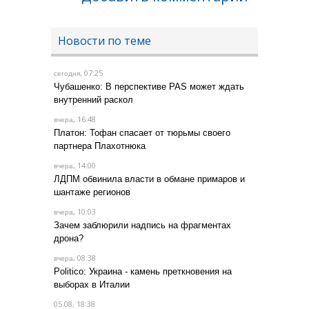
Новости по теме
, 07:25
сегодня
Чубашенко: В перспективе PAS может ждать
внутренний раскол
, 16:48
вчера
Платон: Тофан спасает от тюрьмы своего
партнера Плахотнюка
, 14:00
вчера
ЛДПМ обвинила власти в обмане примаров и
шантаже регионов
, 10:03
вчера
Зачем заблюрили надпись на фрагментах
дрона?
, 08:38
вчера
Politico: Украина - камень преткновения на
выборах в Италии
05.08, 18:38