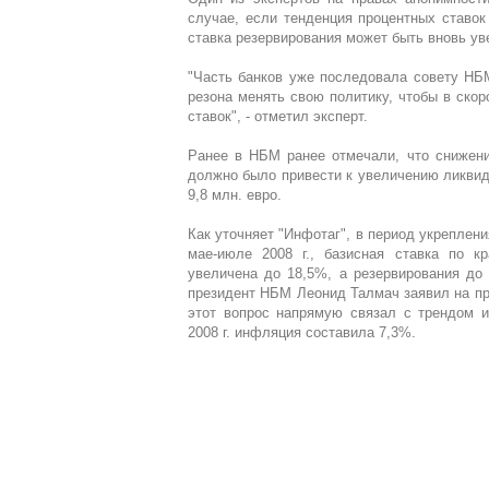
случае, если тенденция процентных ставок
ставка резервирования может быть вновь ув
"Часть банков уже последовала совету НБМ
резона менять свою политику, чтобы в ско
ставок", - отметил эксперт.
Ранее в НБМ ранее отмечали, что снижени
должно было привести к увеличению ликвидн
9,8 млн. евро.
Как уточняет "Инфотаг", в период укреплени
мае-июле 2008 г., базисная ставка по к
увеличена до 18,5%, а резервирования до
президент НБМ Леонид Талмач заявил на пре
этот вопрос напрямую связал с трендом и
2008 г. инфляция составила 7,3%.