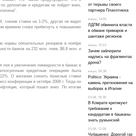
от тюрьмы своего
 по депозитам и кредитам не пойдет вниз,
партнера Плахотнюка
еличена".
, 14:00
вчера
, снизив ставки на 1-2%, другая не видит
ЛДПМ обвинила власти
ром времени снова прибегнуть к повышению
в обмане примаров и
шантаже регионов
е нормы обязательных резервов в ноябре
, 10:03
вчера
ости банков на 232 млн. леев, $8,8 млн. и
Зачем заблюрили
надпись на фрагментах
дрона?
я лея и увеличения ликвидности в банках в
раткосрочным кредитным операциям была
, 08:38
вчера
 22%. О желании снизить базисные ставки
Politico: Украина -
сс-конференции в октябре 2008 г. Тогда он
камень преткновения на
нфляции, который пошел вниз. По итогам
выборах в Италии
05.08, 18:38
В Комрате критикуют
требование к
кандидатам в башканы
знать румынский
05.08, 12:08
Чубашенко: Дорогой газ