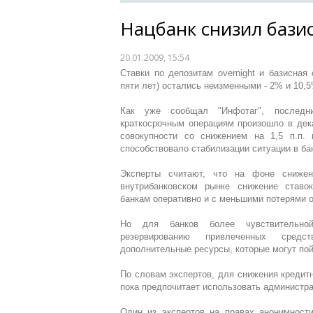
Нацбанк снизил бази
20.01.2009, 15:54
Ставки по депозитам overnight и базисная
пяти лет) остались неизменными - 2% и 10,
Как уже сообщал "Инфотаг", последн
краткосрочным операциям произошло в декаб
совокупности со снижением на 1,5 п.п.
способствовало стабилизации ситуации в ба
Эксперты считают, что на фоне снижен
внутрибанковском рынке снижение ставо
банкам оперативно и с меньшими потерями о
Но для банков более чувствительной
резервированию привлеченных средс
дополнительные ресурсы, которые могут пой
По словам экспертов, для снижения кредит
пока предпочитает использовать администр
Один из экспертов на правах анонимности