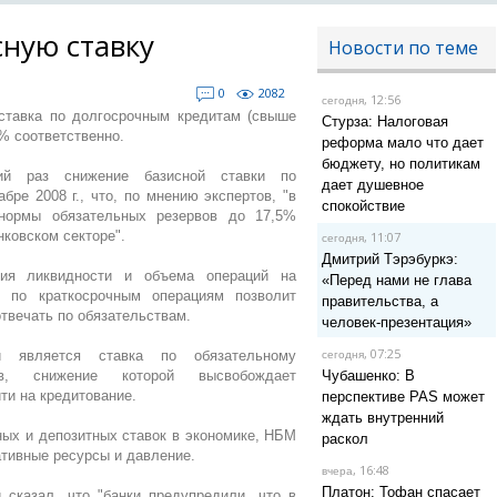
сную ставку
Новости по теме
0
2082
, 12:56
сегодня
 ставка по долгосрочным кредитам (свыше
Стурза: Налоговая
5% соответственно.
реформа мало что дает
бюджету, но политикам
ий раз снижение базисной ставки по
дает душевное
ре 2008 г., что, по мнению экспертов, "в
спокойствие
 нормы обязательных резервов до 17,5%
нковском секторе".
, 11:07
сегодня
Дмитрий Тэрэбуркэ:
ия ликвидности и объема операций на
«Перед нами не глава
к по краткосрочным операциям позволит
правительства, а
твечать по обязательствам.
человек-презентация»
, 07:25
 является ставка по обязательному
сегодня
тв, снижение которой высвобождает
Чубашенко: В
ти на кредитование.
перспективе PAS может
ждать внутренний
ных и депозитных ставок в экономике, НБМ
раскол
ативные ресурсы и давление.
, 16:48
вчера
Платон: Тофан спасает
 сказал, что "банки предупредили, что в