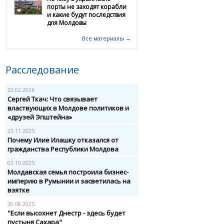
порты не заходят корабли
и какие будут последствия
для Молдовы
Все материалы →
Расследование
22.02.2026
Сергей Ткач: Что связывает
властвующих в Молдове политиков и
«друзей Эпштейна»
23.11.2025
Почему Илие Илашку отказался от
гражданства Республики Молдова
03.10.2025
Молдавская семья построила бизнес-
империю в Румынии и засветилась на
взятке
20.08.2025
"Если высохнет Днестр - здесь будет
пустыня Сахара"