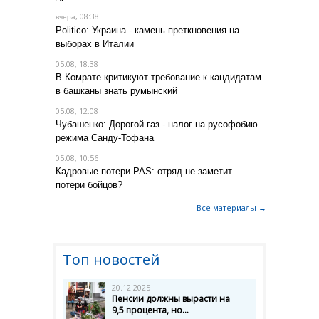
, 08:38
вчера
Politico: Украина - камень преткновения на
выборах в Италии
05.08, 18:38
В Комрате критикуют требование к кандидатам
в башканы знать румынский
05.08, 12:08
Чубашенко: Дорогой газ - налог на русофобию
режима Санду-Тофана
05.08, 10:56
Кадровые потери PAS: отряд не заметит
потери бойцов?
Все материалы →
Топ новостей
20.12.2025
Пенсии должны вырасти на
9,5 процента, но...