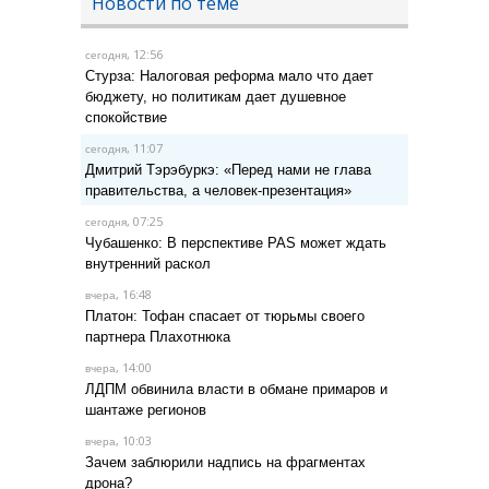
Новости по теме
, 12:56
сегодня
Стурза: Налоговая реформа мало что дает
бюджету, но политикам дает душевное
спокойствие
, 11:07
сегодня
Дмитрий Тэрэбуркэ: «Перед нами не глава
правительства, а человек-презентация»
, 07:25
сегодня
Чубашенко: В перспективе PAS может ждать
внутренний раскол
, 16:48
вчера
Платон: Тофан спасает от тюрьмы своего
партнера Плахотнюка
, 14:00
вчера
ЛДПМ обвинила власти в обмане примаров и
шантаже регионов
, 10:03
вчера
Зачем заблюрили надпись на фрагментах
дрона?