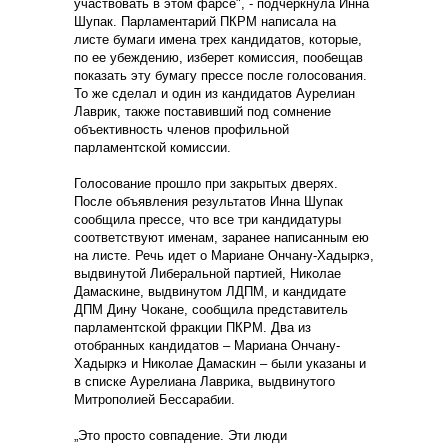
участвовать в этом фарсе", - подчеркнула Инна
Шупак. Парламентарий ПКРМ написала на
листе бумаги имена трех кандидатов, которые,
по ее убеждению, изберет комиссия, пообещав
показать эту бумагу прессе после голосования.
То же сделал и один из кандидатов Аурелиан
Лаврик, также поставивший под сомнение
объективность членов профильной
парламентской комиссии.
Голосование прошло при закрытых дверях.
После объявления результатов Инна Шупак
сообщила прессе, что все три кандидатуры
соответствуют именам, заранее написанным ею
на листе. Речь идет о Мариане Ончану-Хадыркэ,
выдвинутой Либеральной партией, Николае
Дамаскине, выдвинутом ЛДПМ, и кандидате
ДПМ Дину Чокане, сообщила представитель
парламентской фракции ПКРМ. Два из
отобранных кандидатов – Мариана Ончану-
Хадыркэ и Николае Дамаскин – были указаны и
в списке Аурелиана Лаврика, выдвинутого
Митрополией Бессарабии.
„Это просто совпадение. Эти люди