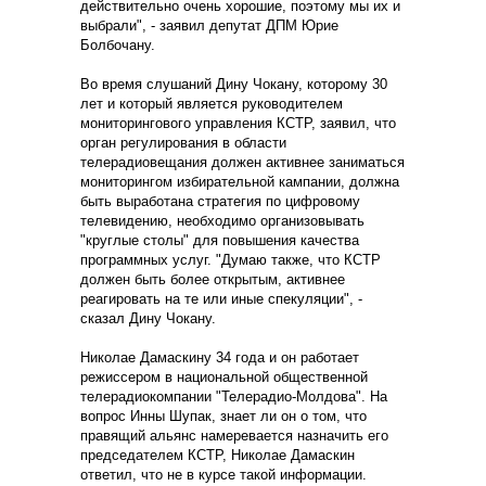
действительно очень хорошие, поэтому мы их и
выбрали", - заявил депутат ДПМ Юрие
Болбочану.
Во время слушаний Дину Чокану, которому 30
лет и который является руководителем
мониторингового управления КСТР, заявил, что
орган регулирования в области
телерадиовещания должен активнее заниматься
мониторингом избирательной кампании, должна
быть выработана стратегия по цифровому
телевидению, необходимо организовывать
"круглые столы" для повышения качества
программных услуг. "Думаю также, что КСТР
должен быть более открытым, активнее
реагировать на те или иные спекуляции", -
сказал Дину Чокану.
Николае Дамаскину 34 года и он работает
режиссером в национальной общественной
телерадиокомпании "Телерадио-Молдова". На
вопрос Инны Шупак, знает ли он о том, что
правящий альянс намеревается назначить его
председателем КСТР, Николае Дамаскин
ответил, что не в курсе такой информации.