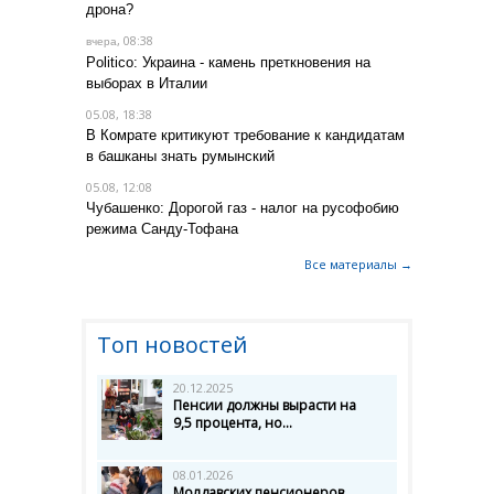
дрона?
, 08:38
вчера
Politico: Украина - камень преткновения на
выборах в Италии
05.08, 18:38
В Комрате критикуют требование к кандидатам
в башканы знать румынский
05.08, 12:08
Чубашенко: Дорогой газ - налог на русофобию
режима Санду-Тофана
Все материалы →
Топ новостей
20.12.2025
Пенсии должны вырасти на
9,5 процента, но...
08.01.2026
Молдавских пенсионеров