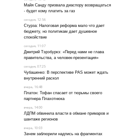
Майя Санду призвала диаспору возвращаться
- будет кому платить за газ
, 12:56
сегодня
Стурза: Налоговая реформа мало что дает
бюджету, но политикам дает душевное
спокойствие
, 11:07
сегодня
Дмитрий Тэрэбуркэ: «Перед нами не глава
правительства, а человек-презентация»
, 07:25
сегодня
Чубашенко: В перспективе PAS может ждать
внутренний раскол
, 16:48
вчера
Платон: Тофан спасает от тюрьмы своего
партнера Плахотнюка
, 14:00
вчера
ЛДПМ обвинила власти в обмане примаров и
шантаже регионов
, 10:03
вчера
Зачем заблюрили надпись на фрагментах